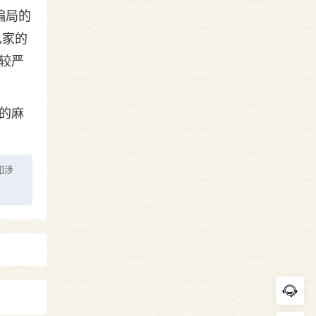
骗局的
己家的
较严
的麻
如涉