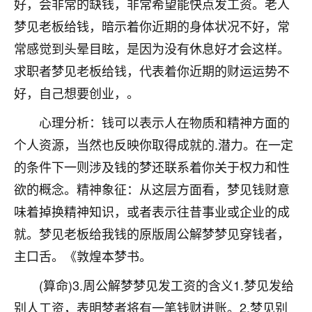
好，会非常的缺钱，非常希望能快点发工资。老人
不由人！
梦见老板给钱，暗示着你近期的身体状况不好，常
9
常感觉到头晕目眩，是因为没有休息好才会这样。
1天前 来自四川
求职者梦见老板给钱，代表着你近期的财运运势不
金白水清
好，自己想要创业，。
我也想找老师看看，有没有人给个联系方式的啊？
心理分析：钱可以表示人在物质和精神方面的
鹿森
：慧来老师微信：gjsy0624
个人资源，当然也反映你取得成就的.潜力。在一定
12
1天前 来自江西
的条件下一则涉及钱的梦还联系着你关于权力和性
欲的概念。精神象征：从这层方面看，梦见钱财意
青春168
味着掉换精神知识，或者表示往昔事业或企业的成
我也想要，我也想要！
15
2天前 来自山西
就。梦见老板给我钱的原版周公解梦梦见穿钱者，
主口舌。《敦煌本梦书。
Jessica李
老师做不做超度法事？我想给我奶奶做超度，她今年
(算命)3.周公解梦梦见发工资的含义1.梦见发给
刚去世了。
别人工资，表明梦者将有一笔钱财进账。2.梦见别