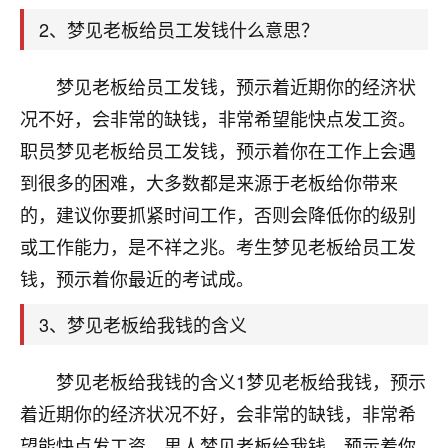
天爷会给你好好上一课的。一命二运三风水，
哪样不服都不行！
2、梦见老板给员工发钱什么意思？
平安是福
：我也是每年找老师化太岁，看年
卦，认识老师3年了，都是缘分啊！
梦见老板给员工发钱，预示着近期你的经济状
19
况不好，会非常的缺钱，非常希望能快点发工资。
17分钟前 来自湖北
职员梦见老板给员工发钱，预示着你在工作上会遇
心若莲花
到很多的困难，大多数都是来源于老板给你带来
我是做餐饮的，这两年，生意屡屡受挫，店开一家关
的，建议你要抓紧时间工作，否则会降低你的级别
一家，要么生意不好，生意好的就出事。前些年攒的
家底快败光了，真是倒霉！我也想找人看看到底怎么
或工作能力，是不祥之兆。考生梦见老板给员工发
回事？
钱，预示着你最近的考试成。
鹿森
：你可以找老师看看，人有时不服命不行
3、梦见老板给我钱的含义
啊！
太阳当空赵
：我也做餐饮的，生意不算大，但
梦见老板给我钱的含义1梦见老板给我钱，预示
是我从找店开始都是找慧来老师跟进的，选
址、风水、还有开业日子，哪哪都看了，虽然
着近期你的经济状况不好，会非常的缺钱，非常希
大环境不好，但是我家生意还可以，前几天又
望能快点发工资。男人梦见老板给我钱，预示着你