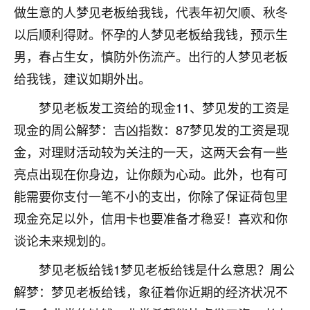
着我晋升有望，我半信半疑的按照老师建议，做了化
做生意的人梦见老板给我钱，代表年初欠顺、秋冬
太岁还有一个发钱粮，本来年前的人事调整，拖到年
以后顺利得财。怀孕的人梦见老板给我钱，预示生
后，我以为都没戏了，结果开年一上班，开会提拔升
职第一个就是我，职务无所谓，主要是底薪加了
男，春占生女，慎防外伤流产。出行的人梦见老板
3000，非常开心，无论如何，感恩感谢！🙏🏻
给我钱，建议如期外出。
鹿森
：恭喜升职加薪！！，请客吗？�
梦见老板发工资给的现金11、梦见发的工资是
32
现金的周公解梦：吉凶指数：87梦见发的工资是现
12小时前 来自北京
金，对理财活动较为关注的一天，这两天会有一些
心心相印
亮点出现在你身边，让你颇为心动。此外，也有可
我身体不太好，总是病病殃殃的，去检查又没什么大
能需要你支付一笔不小的支出，你除了保证荷包里
问题，反正就是不舒服。中医西医看遍了，找不到问
题，后来无意中看到有人推荐慧来老师，跟老师聊过
现金充足以外，信用卡也要准备才稳妥！喜欢和你
之后，心情豁然开朗，也听老师建议，处理了一些因
谈论未来规划的。
果问题。今年以来，身体比以前好多，主要是心情好
了，老师说境随心转，现在深有体会了。
梦见老板给钱1梦见老板给钱是什么意思？周公
解梦：梦见老板给钱，象征着你近期的经济状况不
鹿森
：是的，其实跟老师聊过之后，最大的感
触，首先就是心态会变好，万般皆是命，半点