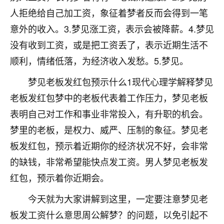
人拒绝给自己加工资，象征着梦者反而会得到一笔
七零老顽童
：我母亲前年离世，刚开始我经常
做梦梦见她，后来也是朋友介绍，找到慧来老
意外的收入。3.梦见涨工资，表示会被降薪。4.梦见
师，安排了超度法事，做梦再也没有梦到过
没有收到工资，或是把工资丢了，表示近期生活不
了，一开始是半信半疑的，图个心安，给亡母
顺利，情绪低落，为经济收入发愁。5.梦见。
超度，现在看来，人不信也不行。
梦见老板发红包预示什么1现代心理学解释梦见
11
2天前 来自云南
老板发红包梦中的老板代表着工作压力，梦见老板
优秀的张同学
表明自己对工作和事业非常投入，有升职的机会。
老师收徒吗？？我对这些很感兴趣
梦里的老板，是权力、威严、压制的象征。梦见老
15
2天前 来自山西
板发红包，预示着近期你的经济状况不好，会非常
的缺钱，非常希望能快点发工资。男人梦见老板发
红包，预示着你近期会。
今天就为大家讲解到这里，一定要注意梦见老
板发工资什么意思周公解梦？的问题，以免引起不