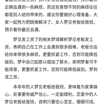
刚找老师做了补财库，希望财运更好一点！
近期会遇到一些麻烦，而这些意想不到的麻烦往往
18
2小时前 来自海南
都是别人给你带来的，建议你要做好心理准备，大
家一起努力把困难解决了。女人梦见老板给我钱，
梦醒时分
预示着你最近会遇。
我女儿高二叛逆，大半年不上学，一说她就要死要活
的，把我们两口子愁的不行，朋友给我推荐的慧来老
梦见发工资了的相关梦境解析梦见老板发工
师，一开始我是病急乱投医，这半年来，法事一个个
做完，我女儿跟变了个人一样，不期望她能考多好的
资，表明自己在工作上会遇到很多困难，老板也会
大学，只要能安安稳稳的把书读了，身体心理都健健
给你来带很多麻烦，更要抓紧工作，否则可能降低
康康的我就很知足了！
级别。梦中自己如愿以偿加了薪水，表明梦者可不
鹿森
：可怜天下父母心啊！
能得意，更要抓紧工作，否则可能降低级别。梦到
涨工资，
16
3小时前 来自河北
本命年的人梦见老板给我钱，意味着为家事操
付深
心，处事要有威严信心，一定能顺利。恋爱中的人
我是公司人事调整，有升迁机会，但同时竞争的我们
三个，找老师的时候是抱着侥幸心理，没想到老师看
梦见老板给我钱，说明只要信心坚定，婚姻可成。