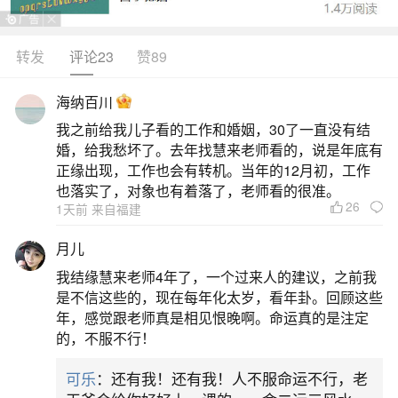
转发
评论23
赞89
生活中像梦见老板发工资什么意思周公解梦？
都是很常见的问题，但是小问题不注意可能会引起
海纳百川
大麻烦，下面就这个问题给大家做一些解读：
我之前给我儿子看的工作和婚姻，30了一直没有结
婚，给我愁坏了。去年找慧来老师看的，说是年底有
1、梦见领导给你发钱代表什么？
正缘出现，工作也会有转机。当年的12月初，工作
也落实了，对象也有着落了，老师看的很准。
26
1天前 来自福建
梦见领导发钱给你，预示着自己最近非常缺
钱，非常希望发工资。梦见领导给你发钱,表明自己
月儿
在工作上会遇到很多困难，老板也会给你来带很多
我结缘慧来老师4年了，一个过来人的建议，之前我
麻烦，要抓紧工作，否则可能降低级别。梦见领导
是不信这些的，现在每年化太岁，看年卦。回顾这些
年，感觉跟老师真是相见恨晚啊。命运真的是注定
发钱给你，意味着灰暗的事物会影响到你的心情。
的，不服不行！
对社会、对人生种种悲观的看法，甚至是耳闻眼见
可乐
：还有我！还有我！人不服命运不行，老
的某一个冷酷的场面，都会触发到你这种消极