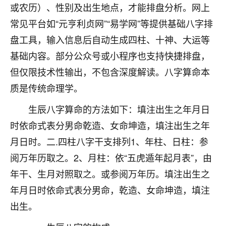
着我晋升有望，我半信半疑的按照老师建议，做了化
或农历）、性别及出生地点，才能排盘分析。网上
太岁还有一个发钱粮，本来年前的人事调整，拖到年
常见平台如“元亨利贞网”“易学网”等提供基础八字排
后，我以为都没戏了，结果开年一上班，开会提拔升
职第一个就是我，职务无所谓，主要是底薪加了
盘工具，输入信息后自动生成四柱、十神、大运等
3000，非常开心，无论如何，感恩感谢！🙏🏻
基础内容。部分公众号或小程序也支持快捷排盘，
但仅限技术性输出，不包含深度解读。八字算命本
鹿森
：恭喜升职加薪！！，请客吗？�
质是传统命理学。
32
12小时前 来自北京
生辰八字算命的方法如下：填注出生之年月日
心心相印
时依命式表分男命乾造、女命坤造，填注出生之年
我身体不太好，总是病病殃殃的，去检查又没什么大
月日时。二.四柱八字干支排列1、年柱、日柱：参
问题，反正就是不舒服。中医西医看遍了，找不到问
题，后来无意中看到有人推荐慧来老师，跟老师聊过
阅万年历取之。2、月柱：依“五虎遁年起月表”，由
之后，心情豁然开朗，也听老师建议，处理了一些因
年干、生月对照取之。或参阅万年历。填注出生之
果问题。今年以来，身体比以前好多，主要是心情好
年月日时依命式表分男命，乾造、女命坤造，填注
了，老师说境随心转，现在深有体会了。
出生。
鹿森
：是的，其实跟老师聊过之后，最大的感
触，首先就是心态会变好，万般皆是命，半点