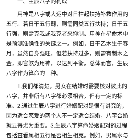
一、生辰八字的构成
不由人！
用神是八字或大运中对日柱起扶持补救作用的
9
1天前 来自四川
五行。若日干五行弱，则需同类五行扶持；日干五
行强，则需克我或我克者来抑制。用神在星命术中
金白水清
是预测准确性的关键之一。例如，日干乙木生于春
我也想找老师看看，有没有人给个联系方式的啊？
月，虽然自身强旺，但若扶持过多，则需有制木之
鹿森
：慧来老师微信：gjsy0624
金，即官煞为用神，以达到平衡。总体而言，生辰
12
八字作为算命的一种。
1天前 来自江西
1.我们都清楚，男女在结婚时需要核对彼此的
青春168
八字，并非所有八字都必须相合，但有一定的标
我也想要，我也想要！
15
2天前 来自山西
准。2.通过生辰八字进行婚姻配对是很有讲究的，
因为适合恋爱的两个人不一定适合结婚，八字合婚
Jessica李
就显得尤为重要。3.生辰八字算命婚姻配对的过程
老师做不做超度法事？我想给我奶奶做超度，她今年
刚去世了。
包括查看属相五行是否相生相克。例如，男属水与