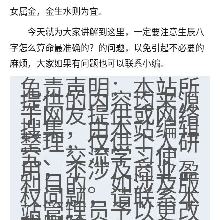
女属金，金生水则为宜。
七零老顽童
：我母亲前年离世，刚开始我经常
做梦梦见她，后来也是朋友介绍，找到慧来老
今天就为大家讲解到这里，一定要注意生辰八
师，安排了超度法事，做梦再也没有梦到过
字怎么算命最准确的？的问题，以免引起不必要的
了，一开始是半信半疑的，图个心安，给亡母
超度，现在看来，人不信也不行。
麻烦，大家如果有问题也可以联系小编。
免责声明：本站所
11
2天前 来自云南
提供的内容均来源
于网友提供或网络
优秀的张同学
搜集，由本站编辑
老师收徒吗？？我对这些很感兴趣
15
2天前 来自山西
整理，仅供个人研
究、交流学习使
用，不涉及商业盈
利目的。如涉及版
权问题，请联系本
站管理员予以更改