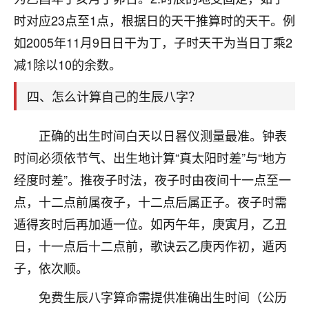
刚找老师做了补财库，希望财运更好一点！
时对应23点至1点，根据日的天干推算时的天干。例
18
2小时前 来自海南
如2005年11月9日日干为丁，子时天干为当日丁乘2
减1除以10的余数。
梦醒时分
我女儿高二叛逆，大半年不上学，一说她就要死要活
四、怎么计算自己的生辰八字？
的，把我们两口子愁的不行，朋友给我推荐的慧来老
师，一开始我是病急乱投医，这半年来，法事一个个
做完，我女儿跟变了个人一样，不期望她能考多好的
正确的出生时间白天以日晷仪测量最准。钟表
大学，只要能安安稳稳的把书读了，身体心理都健健
时间必须依节气、出生地计算“真太阳时差”与“地方
康康的我就很知足了！
经度时差”。推夜子时法，夜子时由夜间十一点至一
鹿森
：可怜天下父母心啊！
点，十二点前属夜子，十二点后属正子。夜子时需
遁得亥时后再加遁一位。如丙午年，庚寅月，乙丑
16
3小时前 来自河北
日，十一点后十二点前，歌诀云乙庚丙作初，遁丙
付深
子，依次顺。
我是公司人事调整，有升迁机会，但同时竞争的我们
免费生辰八字算命需提供准确出生时间（公历
三个，找老师的时候是抱着侥幸心理，没想到老师看