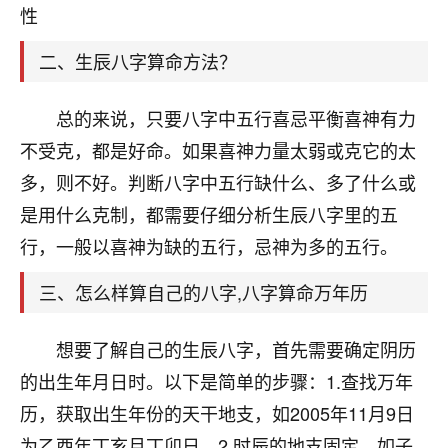
天爷会给你好好上一课的。一命二运三风水，
性
哪样不服都不行！
平安是福
：我也是每年找老师化太岁，看年
二、生辰八字算命方法？
卦，认识老师3年了，都是缘分啊！
19
总的来说，只要八字中五行喜忌平衡喜神有力
17分钟前 来自湖北
不受克，都是好命。如果喜神力量太弱或克它的太
心若莲花
多，则不好。判断八字中五行缺什么、多了什么或
我是做餐饮的，这两年，生意屡屡受挫，店开一家关
是用什么克制，都需要仔细分析生辰八字里的五
一家，要么生意不好，生意好的就出事。前些年攒的
家底快败光了，真是倒霉！我也想找人看看到底怎么
行，一般以喜神为缺的五行，忌神为多的五行。
回事？
三、怎么样算自己的八字,八字算命万年历
鹿森
：你可以找老师看看，人有时不服命不行
啊！
想要了解自己的生辰八字，首先需要确定阴历
太阳当空赵
：我也做餐饮的，生意不算大，但
的出生年月日时。以下是简单的步骤：1.查找万年
是我从找店开始都是找慧来老师跟进的，选
址、风水、还有开业日子，哪哪都看了，虽然
历，获取出生年份的天干地支，如2005年11月9日
大环境不好，但是我家生意还可以，前几天又
为乙酉年丁亥月丁卯日。2.时辰的地支固定，如子