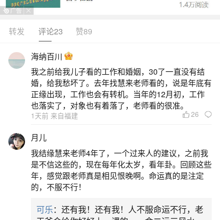
转发
评论23
赞89
生活中像生辰八字怎么算命最准确的？都是很
常见的问题，但是小问题不注意可能会引起大麻
海纳百川
烦，下面就这个问题给大家做一些解读：
我之前给我儿子看的工作和婚姻，30了一直没有结
婚，给我愁坏了。去年找慧来老师看的，说是年底有
一、算命依据什么最准确
正缘出现，工作也会有转机。当年的12月初，工作
也落实了，对象也有着落了，老师看的很准。
26
1天前 来自福建
目前被广泛提及且相对系统化的算命依据中，
生辰八字算命法（四柱推命）的参考性较强，其通
月儿
过出生年、月、日、时的天干地支组合（共八个
我结缘慧来老师4年了，一个过来人的建议，之前我
字）推算命运，核心是依据阴阳五行相生相克关系
是不信这些的，现在每年化太岁，看年卦。回顾这些
年，感觉跟老师真是相见恨晚啊。命运真的是注定
解析人生轨迹。生辰八字算命法的具体逻辑为：将
的，不服不行！
出生时间转化为四组干支（年柱、月柱、日柱、时
可乐
：还有我！还有我！人不服命运不行，老
柱），每组干支包含天干和地支，分别对应五行属