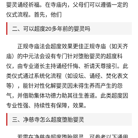
天爷会给你好好上一课的。一命二运三风水，
婴灵诵经祈福。在寺庙内，父母们可以遵循一定的
哪样不服都不行！
仪式流程。首先，他们
平安是福
：我也是每年找老师化太岁，看年
卦，认识老师3年了，都是缘分啊！
二、可以超度20多年前的婴灵吗
19
17分钟前 来自湖北
正规寺庙法会超度效果更佳正规寺庙（如天齐
心若莲花
庙）的中元法会设有专门针对堕胎婴灵的超度科
我是做餐饮的，这两年，生意屡屡受挫，店开一家关
仪，由专业道长主持诵经忏悔、祈请天尊接引。此
一家，要么生意不好，生意好的就出事。前些年攒的
家底快败光了，真是倒霉！我也想找人看看到底怎么
类仪式通过系统化流程（如设坛、诵经、焚化表文
回事？
等），能针对性化解婴灵因未得生养而产生的怨
气，并借助集体功德力助其往生善道。此类超度因
鹿森
：你可以找老师看看，人有时不服命不行
啊！
专业性强、持续性有保障，效果。
太阳当空赵
：我也做餐饮的，生意不算大，但
是我从找店开始都是找慧来老师跟进的，选
三、净慈寺怎么超度堕胎婴灵
址、风水、还有开业日子，哪哪都看了，虽然
大环境不好，但是我家生意还可以，前几天又
若需在净慈寺超度堕胎婴灵，可参考以下通用