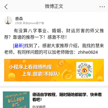
微博正文
鹿森
首页
热点
正文
2天前 来自iphone客户端
有没算八字事业、婚姻、财运厉害的师父推
荐？靠谱的推荐一下！感激不尽！
广东哪个庙超度婴灵？
[最新]
找到了，感谢大家推荐介绍，我找的慧来
2026-07-05 18:46:10
21 1 赞
老师，有同样问题的可以加老师微信：zhihe0624