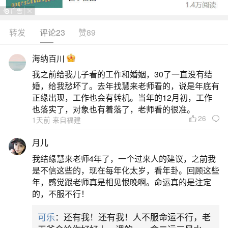
转发
评论23
赞89
生活中像广东哪个庙超度婴灵？都是很常见的
问题，但是小问题不注意可能会引起大麻烦，下面
海纳百川
就这个问题给大家做一些解读：
我之前给我儿子看的工作和婚姻，30了一直没有结
婚，给我愁坏了。去年找慧来老师看的，说是年底有
一、打算去东台观音禅寺为堕胎婴灵超度,大概
正缘出现，工作也会有转机。当年的12月初，工作
是什么样的流程？
也落实了，对象也有着落了，老师看的很准。
26
1天前 来自福建
在计划前往东台观音禅寺为堕胎婴灵超度时，
月儿
父母们首先需要进行一些准备工作。首先，他们应
我结缘慧来老师4年了，一个过来人的建议，之前我
该烧香拜佛，以此表达内心的虔诚与敬意。在佛
是不信这些的，现在每年化太岁，看年卦。回顾这些
年，感觉跟老师真是相见恨晚啊。命运真的是注定
前，父母需要真诚地忏悔自己的过错，并为婴灵认
的，不服不行！
捐一尊婴灵童子，以此为婴灵祈福。如果个人不具
可乐
：还有我！还有我！人不服命运不行，老
备诵经的能力，可以选择请寺庙的师父来引领，为