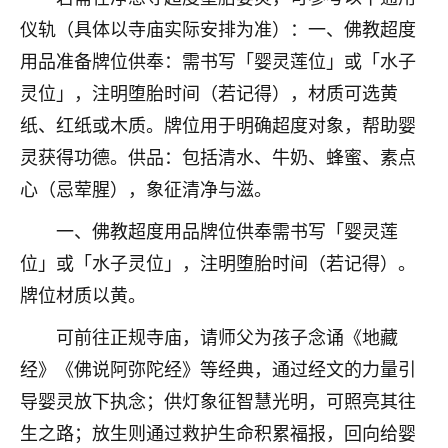
刚找老师做了补财库，希望财运更好一点！
仪轨（具体以寺庙实际安排为准）：一、佛教超度
18
2小时前 来自海南
用品准备牌位供奉：需书写「婴灵莲位」或「水子
灵位」，注明堕胎时间（若记得），材质可选黄
梦醒时分
纸、红纸或木质。牌位用于明确超度对象，帮助婴
我女儿高二叛逆，大半年不上学，一说她就要死要活
的，把我们两口子愁的不行，朋友给我推荐的慧来老
灵获得功德。供品：包括清水、牛奶、蜂蜜、素点
师，一开始我是病急乱投医，这半年来，法事一个个
心（忌荤腥），象征清净与滋。
做完，我女儿跟变了个人一样，不期望她能考多好的
大学，只要能安安稳稳的把书读了，身体心理都健健
一、佛教超度用品牌位供奉需书写「婴灵莲
康康的我就很知足了！
位」或「水子灵位」，注明堕胎时间（若记得）。
鹿森
：可怜天下父母心啊！
牌位材质以黄。
16
3小时前 来自河北
可前往正规寺庙，请师父为孩子念诵《地藏
经》《佛说阿弥陀经》等经典，通过经文的力量引
付深
导婴灵放下执念；供灯象征智慧光明，可照亮其往
我是公司人事调整，有升迁机会，但同时竞争的我们
三个，找老师的时候是抱着侥幸心理，没想到老师看
生之路；放生则通过救护生命积累福报，回向给婴