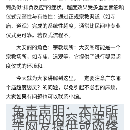
到类似“排负反应”的症状。超度效果受多重因素影响
七零老顽童
：我母亲前年离世，刚开始我经常
做梦梦见她，后来也是朋友介绍，找到慧来老
仪式完整性与有效性：通过正规宗教渠道（如寺
师，安排了超度法事，做梦再也没有梦到过
庙、道观）完成的系统性超度，通常比民间非专业
了，一开始是半信半疑的，图个心安，给亡母
仪式更可靠。若仪式流程不。
超度，现在看来，人不信也不行。
大安阁的角色：宗教场所：大安阁可能是一个
11
2天前 来自云南
宗教场所，如寺庙、道观等，它提供了进行婴灵超
优秀的张同学
度仪式的环境和。
老师收徒吗？？我对这些很感兴趣
15
2天前 来自山西
今天就为大家讲解到这里，一定要注意广东哪
个庙超度婴灵？的问题，以免引起不必要的麻烦，
大家如果有问题也可以联系小编。
免责声明：本站所
提供的内容均来源
于网友提供或网络