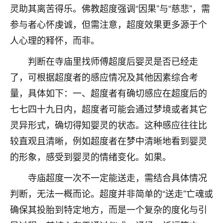
着我晋升有望，我半信半疑的按照老师建议，做了化
灵助其离苦得乐。佛教超度强调“因果”与“慈悲”，需
太岁还有一个发钱粮，本来年前的人事调整，拖到年
参与者心怀虔诚，但需注意，超度效果更多源于个
后，我以为都没戏了，结果开年一上班，开会提拔升
职第一个就是我，职务无所谓，主要是底薪加了
人心理的释怀，而非。
3000，非常开心，无论如何，感恩感谢！🙏🏻
判断在寺庙里找师傅超度后婴灵是否已经走
鹿森
：恭喜升职加薪！！，请客吗？�
了，可根据超度者的感应情况及其他因素综合考
32
量，具体如下：一、超度者有确切感应在超度后的
12小时前 来自北京
七七四十九日内，超度者可能会通过梦境或者其它
心心相印
灵异形式，确切得知婴灵的状态。这种感应往往比
我身体不太好，总是病病殃殃的，去检查又没什么大
较直观且清晰，例如超度者在梦中清晰地看到婴灵
问题，反正就是不舒服。中医西医看遍了，找不到问
题，后来无意中看到有人推荐慧来老师，跟老师聊过
的形象，感受到婴灵的情绪变化。如果。
之后，心情豁然开朗，也听老师建议，处理了一些因
果问题。今年以来，身体比以前好多，主要是心情好
寺庙超度一次不一定能送走，需结合具体情况
了，老师说境随心转，现在深有体会了。
判断，无法一概而论。超度并非简单的“送走”亡魂或
确保其投胎到特定地方，而是一个复杂的度化与引
鹿森
：是的，其实跟老师聊过之后，最大的感
触，首先就是心态会变好，万般皆是命，半点