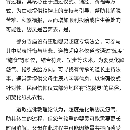
导过程。其核心在于通过仪式、诵经、祈福等方
不由人！
式，为亡魂提供精神上的支持与引导，帮助其解脱
9
苦难、积累福报，从而增加顺利投胎或往生善处的
1天前 来自四川
可能性。婴灵是否离去，是。
金白水清
部分寺庙设有堕胎婴灵超度专场法会，可参与
我也想找老师看看，有没有人给个联系方式的啊？
其中以表忏悔与慈悲。道教超度科仪道教通过“炼度”
鹿森
：慧来老师微信：gjsy0624
“施食”等科仪，结合符咒、罡步等法术，为婴灵化解
12
1天前 来自江西
怨气、指引投胎方向。可寻找有传承的道长主持法
事，通常需提供父母生辰八字等信息，以增强仪式
青春168
针对性。民间信仰仪式部分地区有“送婴灵”的民俗，
我也想要，我也想要！
15
2天前 来自山西
如焚化纸扎衣物。
Jessica李
道教或佛教理论认为，超度是化解婴灵怨气、
老师做不做超度法事？我想给我奶奶做超度，她今年
助其转生的过程，但怨气较重的婴灵可能需要更长
刚去世了。
时间消解，父母在此过程中可能因能量共振而感受