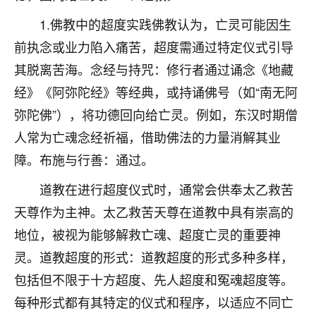
不由人！
1.佛教中的超度实践佛教认为，亡灵可能因生
前执念或业力陷入痛苦，超度需通过特定仪式引导
9
1天前 来自四川
其脱离苦海。念经与持咒：修行者通过诵念《地藏
金白水清
经》《阿弥陀经》等经典，或持诵佛号（如“南无阿
我也想找老师看看，有没有人给个联系方式的啊？
弥陀佛”），将功德回向给亡灵。例如，东汉时期僧
鹿森
：慧来老师微信：gjsy0624
人常为亡魂念经祈福，借助佛法的力量消解其业
障。布施与行善：通过。
12
1天前 来自江西
道教在进行超度仪式时，通常会供奉太乙救苦
青春168
天尊作为主神。太乙救苦天尊在道教中具有崇高的
我也想要，我也想要！
15
地位，被视为能够解救亡魂、超度亡灵的重要神
2天前 来自山西
灵。道教超度的形式：道教超度的形式多种多样，
Jessica李
包括但不限于十方超度、先人超度和冤魂超度等。
老师做不做超度法事？我想给我奶奶做超度，她今年
每种形式都有其特定的仪式和程序，以适应不同亡
刚去世了。