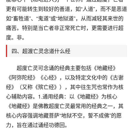
刚找老师做了补财库，希望财运更好一点！
更有可能转生到较好的善道，如“人道”，而不是恶道
18
2小时前 来自海南
如“畜牲道”、“鬼道”或“地狱道”，从而减轻其来世的
痛苦。特别是当亡者非正常死亡时，更需要进行超
梦醒时分
度。非。
我女儿高二叛逆，大半年不上学，一说她就要死要活
的，把我们两口子愁的不行，朋友给我推荐的慧来老
四、超渡亡灵念道什么经
师，一开始我是病急乱投医，这半年来，法事一个个
做完，我女儿跟变了个人一样，不期望她能考多好的
大学，只要能安安稳稳的把书读了，身体心理都健健
超度亡灵可念诵的经典主要包括《地藏经》
康康的我就很知足了！
《阿弥陀经》《心经》，以及特定文化中的《古谢
鹿森
：可怜天下父母心啊！
经》（又称《殡亡经》），其中往生咒也常作为核
心辅助内容。1.通用经典：以《地藏经》为核心
16
3小时前 来自河北
《地藏经》是佛教超度亡灵最常用的经典之一，其
付深
核心内容强调地藏菩萨“地狱不空，誓不成佛”的愿
我是公司人事调整，有升迁机会，但同时竞争的我们
力，旨在通过诵经功德回。
三个，找老师的时候是抱着侥幸心理，没想到老师看