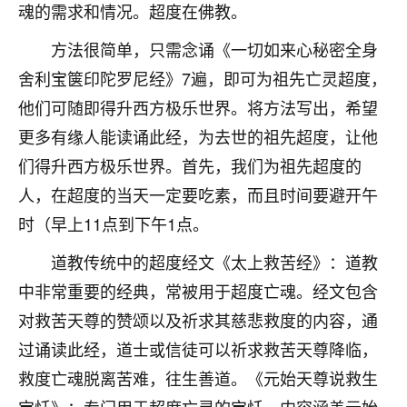
魂的需求和情况。超度在佛教。
七零老顽童
：我母亲前年离世，刚开始我经常
做梦梦见她，后来也是朋友介绍，找到慧来老
方法很简单，只需念诵《一切如来心秘密全身
师，安排了超度法事，做梦再也没有梦到过
舍利宝箧印陀罗尼经》7遍，即可为祖先亡灵超度，
了，一开始是半信半疑的，图个心安，给亡母
他们可随即得升西方极乐世界。将方法写出，希望
超度，现在看来，人不信也不行。
更多有缘人能读诵此经，为去世的祖先超度，让他
11
2天前 来自云南
们得升西方极乐世界。首先，我们为祖先超度的
优秀的张同学
人，在超度的当天一定要吃素，而且时间要避开午
老师收徒吗？？我对这些很感兴趣
时（早上11点到下午1点。
15
2天前 来自山西
道教传统中的超度经文《太上救苦经》：道教
中非常重要的经典，常被用于超度亡魂。经文包含
对救苦天尊的赞颂以及祈求其慈悲救度的内容，通
过诵读此经，道士或信徒可以祈求救苦天尊降临，
救度亡魂脱离苦难，往生善道。《元始天尊说救生