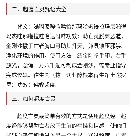
天爷会给你好好上一课的。一命二运三风水，
哪样不服都不行！
二、超渡亡灵咒语大全
平安是福
：我也是每年找老师化太岁，看年
卦，认识老师3年了，都是缘分啊！
咒文：嗡啊蒙嘎微噜恰那玛哈姆得拉玛尼啪得
19
玛杰哇那啪拉哇噜达呀哔功效：助亡灵脱离恶道，
17分钟前 来自湖北
金刚沙撒于亡者胸口可助其升天，兼具镇压邪祟、
心若莲花
净化环境的作用。使用方法：结金刚拳手印，右手
我是做餐饮的，这两年，生意屡屡受挫，店开一家关
放光，念诵十万八千遍可制成金刚沙，需专业指导
一家，要么生意不好，生意好的就出事。前些年攒的
家底快败光了，真是倒霉！我也想找人看看到底怎么
完成仪轨。往生咒（拔一切业障根本得生净土陀罗
回事？
尼）功效：佛教超度。
鹿森
：你可以找老师看看，人有时不服命不行
三、如何超度亡灵
啊！
太阳当空赵
：我也做餐饮的，生意不算大，但
超度亡灵最简单有效的方式是使用超度经。超
是我从找店开始都是找慧来老师跟进的，选
址、风水、还有开业日子，哪哪都看了，虽然
度经能够帮助亡者放下生前的牵挂和情感，使他们
大环境不好，但是我家生意还可以，前几天又
能够心平气和地进入另一个世界。通过超度，亡者