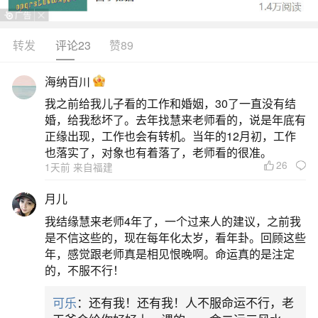
转发
评论23
赞89
生活中像给任何亡灵超度都是很常见的问题，
但是小问题不注意可能会引起大麻烦，下面就这个
海纳百川
问题给大家做一些解读：
我之前给我儿子看的工作和婚姻，30了一直没有结
婚，给我愁坏了。去年找慧来老师看的，说是年底有
一、怎么样超度
正缘出现，工作也会有转机。当年的12月初，工作
也落实了，对象也有着落了，老师看的很准。
26
1天前 来自福建
一、针对十方孤魂的超度十方孤魂指无主或无
人祭祀的亡灵，通常由法师或宗教团体发起集体法
月儿
事。法师通过诵经、持咒、燃香等方式，以慈悲心
我结缘慧来老师4年了，一个过来人的建议，之前我
发起善念，将功德普施给所有孤魂野鬼。此类超度
是不信这些的，现在每年化太岁，看年卦。回顾这些
年，感觉跟老师真是相见恨晚啊。命运真的是注定
不针对特定个体，而是以“普度”为原则，旨在缓解亡
的，不服不行！
灵的痛苦，助其脱离恶道。集体法事的规模越大，
可乐
：还有我！还有我！人不服命运不行，老
参与人数越多，功德积累越显著，对生者