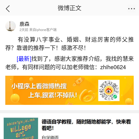
微博正文
鹿森
首页
热点
正文
2天前 来自iphone客户端
有没算八字事业、婚姻、财运厉害的师父推
荐？靠谱的推荐一下！感激不尽！
给任何亡灵超度
[最新]
找到了，感谢大家推荐介绍，我找的慧来
2026-07-05 19:01:32
16 5 赞
老师，有同样问题的可以加老师微信：zhihe0624