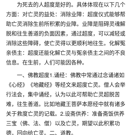
着我晋升有望，我半信半疑的按照老师建议，做了化
为死去的人超度是好的。具体体现在以下几个
太岁还有一个发钱粮，本来年前的人事调整，拖到年
方面：对亡灵的益处：消除业障：超度仪式能够帮
后，我以为都没戏了，结果开年一上班，开会提拔升
职第一个就是我，职务无所谓，主要是底薪加了
助亡灵消除生前所积累的业障。业障是阻碍灵魂解
3000，非常开心，无论如何，感恩感谢！🙏🏻
脱和往生善道的负面因素，通过超度，可以减轻或
消除这些障碍，使亡灵得以更顺利地往生。化解冤
鹿森
：恭喜升职加薪！！，请客吗？�
亲债主：超度还能化解亡灵与冤亲债主之间的不良
32
12小时前 来自北京
信息。在生前，人们可能因各种。
心心相印
一、佛教超度1.诵经：佛教中常通过念诵诸如
我身体不太好，总是病病殃殃的，去检查又没什么大
《心经》《地藏经》等经文来超度亡灵。僧人会举
问题，反正就是不舒服。中医西医看遍了，找不到问
题，后来无意中看到有人推荐慧来老师，跟老师聊过
行法会，集中诵经，认为以此可帮助亡灵超脱苦
之后，心情豁然开朗，也听老师建议，处理了一些因
难，往生善道。比如地藏王菩萨本愿经中就有诸多
果问题。今年以来，身体比以前好多，主要是心情好
关于救度亡灵的记载。2.设斋供养：准备斋饭供养
了，老师说境随心转，现在深有体会了。
三宝（佛、法、僧）以及亡灵，期望以此积累功
鹿森
：是的，其实跟老师聊过之后，最大的感
德，回向给亡灵。二、道教。
触，首先就是心态会变好，万般皆是命，半点