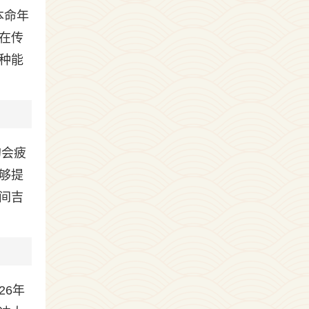
本命年
在传
这种能
的会疲
够提
间吉
26年