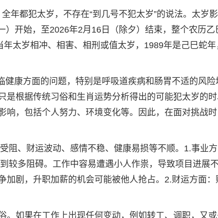
岁，全年都犯太岁，不存在“到几号不犯太岁”的说法。太岁
初一）开始，至2026年2月16日（除夕）结束，整个农历乙
当年太岁相冲、相害、相刑或值太岁，1989年是己巳蛇年
面临健康方面的问题，特别是呼吸道疾病和肠胃不适的风险
只是根据传统习俗和生肖运势分析得出的可能犯太岁的时
影响，包括个人努力、环境变化等。因此，在面对挑战时
业受阻、财运波动、感情不稳、健康易损等不顺。1.事业
会遇到较多阻碍。工作中容易遭遇小人作祟，导致项目进展
争加剧，升职加薪的机会可能被他人抢占。2.财运方面：
俗。如果在工作上出现任何变动，例如转工、调职，又或