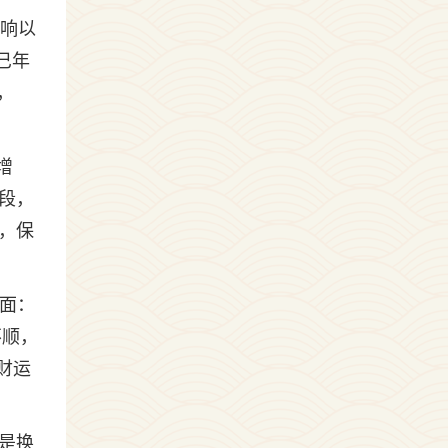
影响以
巳年
，
增
段，
，保
方面：
不顺，
财运
是换