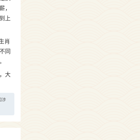
薪，
到上
生肖
不同
。
，大
如涉