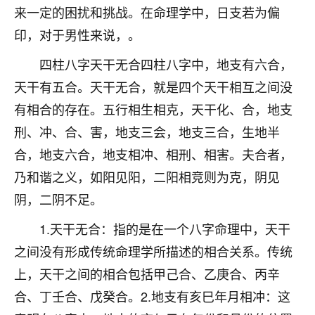
来一定的困扰和挑战。在命理学中，日支若为偏
不由人！
印，对于男性来说，。
9
1天前 来自四川
四柱八字天干无合四柱八字中，地支有六合，
金白水清
天干有五合。天干无合，就是四个天干相互之间没
我也想找老师看看，有没有人给个联系方式的啊？
有相合的存在。五行相生相克，天干化、合，地支
刑、冲、合、害，地支三会，地支三合，生地半
鹿森
：慧来老师微信：gjsy0624
合，地支六合，地支相冲、相刑、相害。夫合者，
12
1天前 来自江西
乃和谐之义，如阳见阳，二阳相竞则为克，阴见
青春168
阴，二阴不足。
我也想要，我也想要！
1.天干无合：指的是在一个八字命理中，天干
15
2天前 来自山西
之间没有形成传统命理学所描述的相合关系。传统
Jessica李
上，天干之间的相合包括甲己合、乙庚合、丙辛
老师做不做超度法事？我想给我奶奶做超度，她今年
合、丁壬合、戊癸合。2.地支有亥巳年月相冲：这
刚去世了。