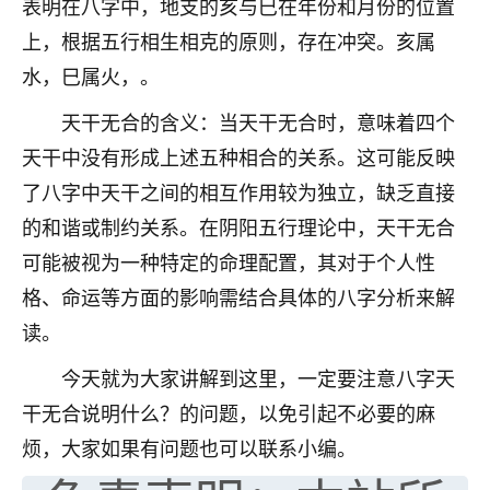
表明在八字中，地支的亥与巳在年份和月份的位置
七零老顽童
：我母亲前年离世，刚开始我经常
上，根据五行相生相克的原则，存在冲突。亥属
做梦梦见她，后来也是朋友介绍，找到慧来老
水，巳属火，。
师，安排了超度法事，做梦再也没有梦到过
了，一开始是半信半疑的，图个心安，给亡母
天干无合的含义：当天干无合时，意味着四个
超度，现在看来，人不信也不行。
天干中没有形成上述五种相合的关系。这可能反映
11
2天前 来自云南
了八字中天干之间的相互作用较为独立，缺乏直接
的和谐或制约关系。在阴阳五行理论中，天干无合
优秀的张同学
可能被视为一种特定的命理配置，其对于个人性
老师收徒吗？？我对这些很感兴趣
15
2天前 来自山西
格、命运等方面的影响需结合具体的八字分析来解
读。
今天就为大家讲解到这里，一定要注意八字天
干无合说明什么？的问题，以免引起不必要的麻
烦，大家如果有问题也可以联系小编。