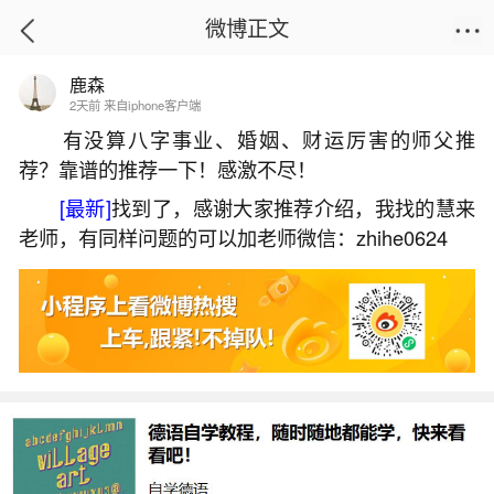
微博正文
鹿森
首页
运势
正文
2天前 来自iphone客户端
有没算八字事业、婚姻、财运厉害的师父推
荐？靠谱的推荐一下！感激不尽！
八字天干无合说明什么？
[最新]
找到了，感谢大家推荐介绍，我找的慧来
2026-07-06 12:25:07
12 2 赞
老师，有同样问题的可以加老师微信：zhihe0624
生活中像八字天干无合说明什么？都是很常见
的问题，但是小问题不注意可能会引起大麻烦，下
面就这个问题给大家做一些解读：
1、天干无合地支年日六合什么意思
“天干无合，地支年日六合”指八字中天干之间没