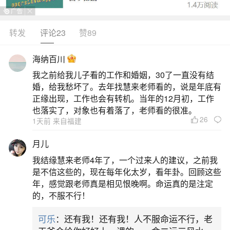
有出现甲己、乙庚等五组相合关系，而地支里年支
与日支恰好构成子丑、寅亥等六组六合之一（如年
转发
评论23
赞89
支为子、日支为丑，即子丑合土）。这种组合说明
海纳百川
命局中天干层面缺乏明显的合作、牵制或化气趋
我之前给我儿子看的工作和婚姻，30了一直没有结
势，而地支年柱与日柱间存在紧密呼应、相互拉拢
婚，给我愁坏了。去年找慧来老师看的，说是年底有
的能量关系，常主早年家庭环境与自身发展有较强
正缘出现，工作也会有转机。当年的12月初，工作
也落实了，对象也有着落了，老师看的很准。
联结，或青年时
26
1天前 来自福建
2、天干无合是什么意思
月儿
我结缘慧来老师4年了，一个过来人的建议，之前我
在某些情况下，天干无合可能意味着个人在性
是不信这些的，现在每年化太岁，看年卦。回顾这些
格、人际关系或事业发展上更加独立、自主，不依
年，感觉跟老师真是相见恨晚啊。命运真的是注定
的，不服不行！
赖于他人的力量。然而，在另一些情况下，天干无
合可能暗示着人际关系上的不和谐或缺乏助力，需
可乐
：还有我！还有我！人不服命运不行，老