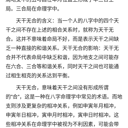
着我晋升有望，我半信半疑的按照老师建议，做了化
太岁还有一个发钱粮，本来年前的人事调整，拖到年
局。三合局在命理学中。
后，我以为都没戏了，结果开年一上班，开会提拔升
天干无合的含义：当一个人的八字中的四个天
职第一个就是我，职务无所谓，主要是底薪加了
3000，非常开心，无论如何，感恩感谢！🙏🏻
干之间不存在上述的相合关系时，就称为天干无
合。这并不意味着命局不好，而是表示天干之间缺
鹿森
：恭喜升职加薪！！，请客吗？�
乏一种直接的和谐关系。天干无合的影响：天干无
32
12小时前 来自北京
合并不代表命局中缺乏和谐，因为地支之间可能存
在六合、三合等和谐关系，同时天干之间也可能通
心心相印
过相生相克的关系达到平衡。
我身体不太好，总是病病殃殃的，去检查又没什么大
问题，反正就是不舒服。中医西医看遍了，找不到问
天干无合，意味着天干之间没有形成所谓
题，后来无意中看到有人推荐慧来老师，跟老师聊过
之后，心情豁然开朗，也听老师建议，处理了一些因
的"合"，这是一种在八字命理学中常见的术语。而地
果问题。今年以来，身体比以前好多，主要是心情好
支则涉及更复杂的相冲关系，例如申寅年月相冲，
了，老师说境随心转，现在深有体会了。
申寅年日相冲，寅申月时相冲，寅申日时相冲。这
鹿森
：是的，其实跟老师聊过之后，最大的感
些相冲关系在命理学中被视为不利因素，可能会带
触，首先就是心态会变好，万般皆是命，半点