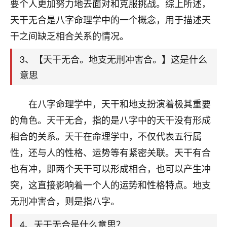
天爷会给你好好上一课的。一命二运三风水，
要个人更加努力地去面对和克服挑战。综上所述，
哪样不服都不行！
天干无合是八字命理学中的一个概念，用于描述天
平安是福
：我也是每年找老师化太岁，看年
干之间缺乏相合关系的情况。
卦，认识老师3年了，都是缘分啊！
3、【天干无合。地支无刑冲害合。】这是什么
19
17分钟前 来自湖北
意思
心若莲花
我是做餐饮的，这两年，生意屡屡受挫，店开一家关
在八字命理学中，天干和地支扮演着极其重要
一家，要么生意不好，生意好的就出事。前些年攒的
的角色。天干无合，指的是八字中的天干没有形成
家底快败光了，真是倒霉！我也想找人看看到底怎么
回事？
相合的关系。天干在命理学中，不仅代表五行属
性，还与人的性格、运势等有紧密关联。天干有合
鹿森
：你可以找老师看看，人有时不服命不行
也有冲，即两个天干可以形成相合，也可以产生冲
啊！
太阳当空赵
：我也做餐饮的，生意不算大，但
突，这直接影响着一个人的运势和性格特点。地支
是我从找店开始都是找慧来老师跟进的，选
无刑冲害合，则是指八字。
址、风水、还有开业日子，哪哪都看了，虽然
大环境不好，但是我家生意还可以，前几天又
4、天干无合是什么意思？