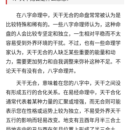
刚找老师做了补财库，希望财运更好一点！
18
在八字命理中，天干无合的命盘常常被认为是
2小时前 来自海南
比较特殊和稀有的。一些八字命理师认为，这种命
梦醒时分
盘的人会比较专坚定和独立，一生相对平稳而不太
我女儿高二叛逆，大半年不上学，一说她就要死要活
容易受到外界环境的干扰。不过，也有一些命理学
的，把我们两口子愁的不行，朋友给我推荐的慧来老
师，一开始我是病急乱投医，这半年来，法事一个个
家认为，天干无合的人缺乏某些重要的能量和动
做完，我女儿跟变了个人一样，不期望她能考多好的
力，需要更加努力和自我调整来弥补这种不足。不
大学，只要能安安稳稳的把书读了，身体心理都健健
康康的我就很知足了！
论天干有没有合，八字命理并。
天干无合，意味着在您的八字中，天干之间没
鹿森
：可怜天下父母心啊！
有形成五行的合化关系。在易经命理中，天干合化
16
3小时前 来自河北
通常代表着某种力量的汇聚或增强，而无合则可能
付深
表示您在性格或运势上较为独立，不易受外界天干
我是公司人事调整，有升迁机会，但同时竞争的我们
五行的影响而轻易改变。地支有丑酉年月半三合土
三个，找老师的时候是抱着侥幸心理，没想到老师看
局地支中的丑与酉在年月位置上形成了半三合土