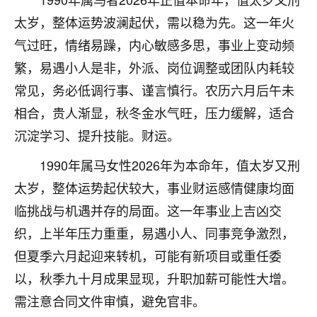
不由人！
太岁，整体运势波澜起伏，需以稳为先。这一年火
气过旺，情绪易躁，内心敏感多思，事业上变动频
9
1天前 来自四川
繁，易遇小人是非，外派、岗位调整或团队内耗较
金白水清
常见，务必低调行事、谨言慎行。农历六月后午未
我也想找老师看看，有没有人给个联系方式的啊？
相合，贵人渐显，秋冬金水气旺，压力缓解，适合
鹿森
：慧来老师微信：gjsy0624
沉淀学习、提升技能。财运。
12
1990年属马女性2026年为本命年，值太岁又刑
1天前 来自江西
太岁，整体运势起伏较大，事业财运感情健康均面
青春168
临挑战与机遇并存的局面。这一年事业上吉凶交
我也想要，我也想要！
织，上半年压力重重，易遇小人、同事竞争激烈，
15
2天前 来自山西
但夏季六月起迎来转机，可能有新项目或重任委
Jessica李
以，秋季九十月成果显现，升职加薪可能性大增。
老师做不做超度法事？我想给我奶奶做超度，她今年
需注意合同文件审慎，避免官非。
刚去世了。