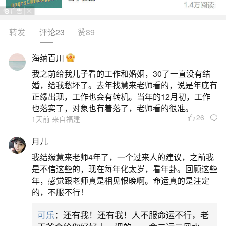
转运纳福之年，家运旺、子女吉、事业有贵人。今
年太岁旺身，家中喜事多与孩子相关：上学的学业
转发
评论23
赞89
开窍、考试顺利；备孕的易得好孕；已成家的子女
海纳百川
升职加薪、姻缘稳定。孩子顺遂，反旺父母，家宅
我之前给我儿子看的工作和婚姻，30了一直没有结
安宁、老少安康。事业上驿马星动，农历五月、十
婚，给我愁坏了。去年找慧来老师看的，说是年底有
一月是升职跳槽黄金期，将星加持领导力提升，但
正缘出现，工作也会有转机。当年的12月初，工作
也落实了，对象也有着落了，老师看的很准。
需防小
26
1天前 来自福建
2、属马人1990年女在2026年的运势
月儿
我结缘慧来老师4年了，一个过来人的建议，之前我
1990年属马女性2026年正值本命年，遭遇“值
是不信这些的，现在每年化太岁，看年卦。回顾这些
太岁”叠加“午午自刑”，整体运势如烈火淬炼，挑战
年，感觉跟老师真是相见恨晚啊。命运真的是注定
的，不服不行！
与机遇并存。上半年火旺压力大，易情绪波动、人
际摩擦；下半年金水渐入，趋于平稳，是修复关
可乐
：还有我！还有我！人不服命运不行，老