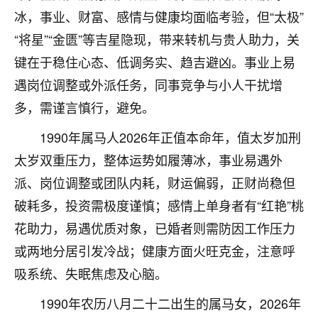
刚找老师做了补财库，希望财运更好一点！
冰，事业、财富、感情与健康均面临考验，但“太极”
18
2小时前 来自海南
“将星”“金匮”等吉星隐现，带来转机与贵人助力，关
键在于稳住心态、低调务实、趋吉避凶。事业上易
梦醒时分
遇岗位调整或外派任务，同事竞争与小人干扰增
我女儿高二叛逆，大半年不上学，一说她就要死要活
的，把我们两口子愁的不行，朋友给我推荐的慧来老
多，需谨言慎行，避免。
师，一开始我是病急乱投医，这半年来，法事一个个
1990年属马人2026年正值本命年，值太岁加刑
做完，我女儿跟变了个人一样，不期望她能考多好的
大学，只要能安安稳稳的把书读了，身体心理都健健
太岁双重压力，整体运势如履薄冰，事业易遇外
康康的我就很知足了！
派、岗位调整或团队内耗，财运偏弱，正财尚稳但
鹿森
：可怜天下父母心啊！
破耗多，投资需极度谨慎；感情上单身者有“红艳”桃
花助力，易遇优质对象，已婚者则需防因工作压力
16
3小时前 来自河北
或两地分居引发冷战；健康方面火旺克金，注意呼
付深
吸系统、失眠焦虑及心脑。
我是公司人事调整，有升迁机会，但同时竞争的我们
1990年农历八月二十二出生的属马女，2026年
三个，找老师的时候是抱着侥幸心理，没想到老师看