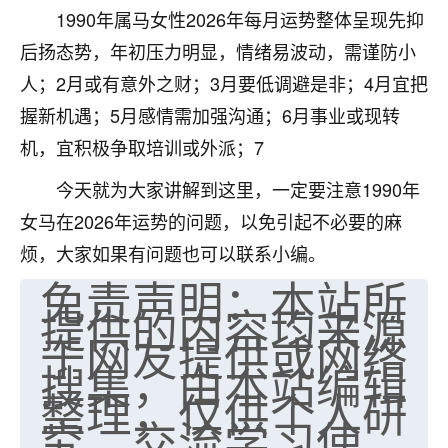
1990年属马女性2026年每月运势整体呈现先抑
七零老顽童
：我母亲前年离世，刚开始我经常
后扬态势，年初压力明显，情绪易波动，需谨防小
做梦梦见她，后来也是朋友介绍，找到慧来老
师，安排了超度法事，做梦再也没有梦到过
人；2月或有意外之财；3月要低调避是非；4月宜把
了，一开始是半信半疑的，图个心安，给亡母
握新机遇；5月感情需加强沟通；6月事业或现转
超度，现在看来，人不信也不行。
机，宜积极争取培训或外派；7
11
2天前 来自云南
今天就为大家讲解到这里，一定要注意1990年
优秀的张同学
女马在2026年运势的问题，以免引起不必要的麻
老师收徒吗？？我对这些很感兴趣
烦，大家如果有问题也可以联系小编。
15
2天前 来自山西
免责声明：本站所
提供的内容均来源
于网友提供或网络
搜集，由本站编辑
整理，仅供个人研
究、交流学习使