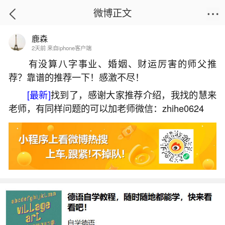
微博正文
鹿森
首页
运势
正文
2天前 来自iphone客户端
有没算八字事业、婚姻、财运厉害的师父推
荐？靠谱的推荐一下！感激不尽！
1990年女马在2026年运势
[最新]
找到了，感谢大家推荐介绍，我找的慧来
2026-07-06 13:16:38
23 10 赞
老师，有同样问题的可以加老师微信：zhihe0624
生活中像1990年女马在2026年运势都是很常见
的问题，但是小问题不注意可能会引起大麻烦，下
面就这个问题给大家做一些解读：
1、1990年属马女命在2026年的运势如何
1990年属马女2026年本命年运势整体上扬，是