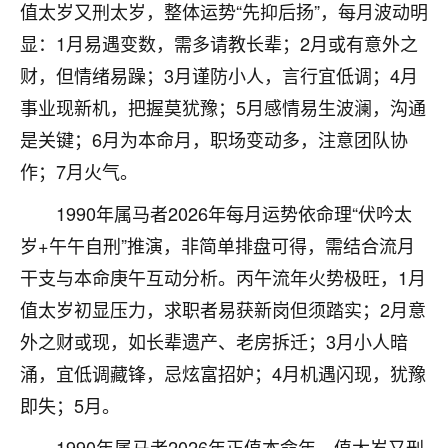
着我晋升有望，我半信半疑的按照老师建议，做了化
值太岁又刑太岁，整体运势“先抑后扬”，每月波动明
太岁还有一个发钱粮，本来年前的人事调整，拖到年
显：1月易遇变数，需多请教长辈；2月或有意外之
后，我以为都没戏了，结果开年一上班，开会提拔升
职第一个就是我，职务无所谓，主要是底薪加了
财，但情绪易躁；3月谨防小人，言行宜低调；4月
3000，非常开心，无论如何，感恩感谢！🙏🏻
事业现新机，把握莫犹豫；5月感情易生波澜，沟通
是关键；6月为本命月，职场变动多，注意团队协
鹿森
：恭喜升职加薪！！，请客吗？�
作；7月火气。
32
12小时前 来自北京
1990年属马者2026年每月运势依命理“伏吟太
心心相印
岁+午午自刑”推演，非简单排盘可得，需结合流月
我身体不太好，总是病病殃殃的，去检查又没什么大
干支与本命庚午互动分析。丙午流年火势极旺，1月
问题，反正就是不舒服。中医西医看遍了，找不到问
值太岁初显压力，求职者易获新岗但须踏实；2月意
题，后来无意中看到有人推荐慧来老师，跟老师聊过
之后，心情豁然开朗，也听老师建议，处理了一些因
外之财或现，如长辈遗产、老房拆迁；3月小人暗
果问题。今年以来，身体比以前好多，主要是心情好
涌，宜低调藏锋，忌炫富招妒；4月机遇闪现，犹豫
了，老师说境随心转，现在深有体会了。
即失；5月。
鹿森
：是的，其实跟老师聊过之后，最大的感
1990年属马者2026年正值本命年，值太岁又刑
触，首先就是心态会变好，万般皆是命，半点