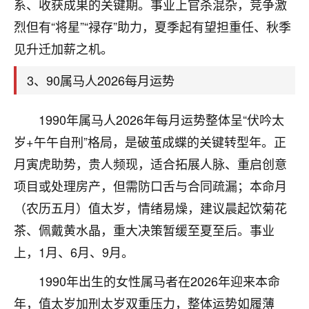
天爷会给你好好上一课的。一命二运三风水，
系、收获成果的关键期。事业上官杀混杂，竞争激
哪样不服都不行！
烈但有“将星”“禄存”助力，夏季起有望担重任、秋季
平安是福
：我也是每年找老师化太岁，看年
见升迁加薪之机。
卦，认识老师3年了，都是缘分啊！
3、90属马人2026每月运势
19
17分钟前 来自湖北
心若莲花
1990年属马人2026年每月运势整体呈“伏吟太
我是做餐饮的，这两年，生意屡屡受挫，店开一家关
岁+午午自刑”格局，是破茧成蝶的关键转型年。正
一家，要么生意不好，生意好的就出事。前些年攒的
月寅虎助势，贵人频现，适合拓展人脉、重启创意
家底快败光了，真是倒霉！我也想找人看看到底怎么
回事？
项目或处理房产，但需防口舌与合同疏漏；本命月
（农历五月）值太岁，情绪易燥，建议晨起饮菊花
鹿森
：你可以找老师看看，人有时不服命不行
茶、佩戴黄水晶，重大决策暂缓至夏至后。事业
啊！
太阳当空赵
：我也做餐饮的，生意不算大，但
上，1月、6月、9月。
是我从找店开始都是找慧来老师跟进的，选
址、风水、还有开业日子，哪哪都看了，虽然
1990年出生的女性属马者在2026年迎来本命
大环境不好，但是我家生意还可以，前几天又
年，值太岁加刑太岁双重压力，整体运势如履薄