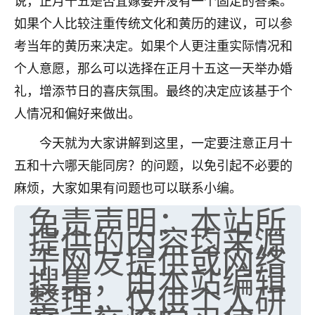
说，正月十五是否宜嫁娶并没有一个固定的答案。
七零老顽童
：我母亲前年离世，刚开始我经常
如果个人比较注重传统文化和黄历的建议，可以参
做梦梦见她，后来也是朋友介绍，找到慧来老
考当年的黄历来决定。如果个人更注重实际情况和
师，安排了超度法事，做梦再也没有梦到过
个人意愿，那么可以选择在正月十五这一天举办婚
了，一开始是半信半疑的，图个心安，给亡母
超度，现在看来，人不信也不行。
礼，增添节日的喜庆氛围。最终的决定应该基于个
人情况和偏好来做出。
11
2天前 来自云南
今天就为大家讲解到这里，一定要注意正月十
优秀的张同学
五和十六哪天能同房？的问题，以免引起不必要的
老师收徒吗？？我对这些很感兴趣
15
麻烦，大家如果有问题也可以联系小编。
2天前 来自山西
免责声明：本站所
提供的内容均来源
于网友提供或网络
搜集，由本站编辑
整理，仅供个人研