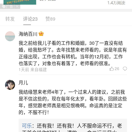
从传统观念上看正月十五元宵节是不能行房
的。每个月的初一、十五是月廓亏空之时日，月属
转发
评论23
赞89
阴，此为阴虚，民间忌房事，惟恐阴阳不调。初
海纳百川
一、十五会有很多菩萨来到人间，所以初一十五不
我之前给我儿子看的工作和婚姻，30了一直没有结
能做坏事，亦不做夫妻之事。诸如此类的日子还有
婚，给我愁坏了。去年找慧来老师看的，说是年底有
佛菩萨诞辰日、佛菩萨出家日等有佛教纪念意义的
正缘出现，工作也会有转机。当年的12月初，工作
也落实了，对象也有着落了，老师看的很准。
日子，及一些人间的节日，如春节、元宵节、中秋
26
1天前 来自福建
节、端午节等等。
月儿
二、正月十五是不是不可以同房啊？
我结缘慧来老师4年了，一个过来人的建议，之前我
是不信这些的，现在每年化太岁，看年卦。回顾这些
每个月的初一、十五是月廓亏空之时日，月属
年，感觉跟老师真是相见恨晚啊。命运真的是注定
的，不服不行！
阴，此为阴虚，民间也忌房事，惟恐阴阳不调。古
代忌房事的其他日子1、冬至、夏至前后半月内禁忌
可乐
：还有我！还有我！人不服命运不行，老