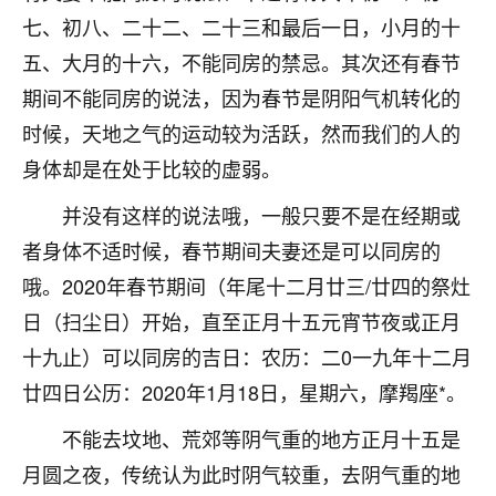
着我晋升有望，我半信半疑的按照老师建议，做了化
七、初八、二十二、二十三和最后一日，小月的十
太岁还有一个发钱粮，本来年前的人事调整，拖到年
后，我以为都没戏了，结果开年一上班，开会提拔升
五、大月的十六，不能同房的禁忌。其次还有春节
职第一个就是我，职务无所谓，主要是底薪加了
期间不能同房的说法，因为春节是阴阳气机转化的
3000，非常开心，无论如何，感恩感谢！🙏🏻
时候，天地之气的运动较为活跃，然而我们的人的
鹿森
：恭喜升职加薪！！，请客吗？�
身体却是在处于比较的虚弱。
32
12小时前 来自北京
并没有这样的说法哦，一般只要不是在经期或
者身体不适时候，春节期间夫妻还是可以同房的
心心相印
哦。2020年春节期间（年尾十二月廿三/廿四的祭灶
我身体不太好，总是病病殃殃的，去检查又没什么大
问题，反正就是不舒服。中医西医看遍了，找不到问
日（扫尘日）开始，直至正月十五元宵节夜或正月
题，后来无意中看到有人推荐慧来老师，跟老师聊过
十九止）可以同房的吉日：农历：二0一九年十二月
之后，心情豁然开朗，也听老师建议，处理了一些因
廿四日公历：2020年1月18日，星期六，摩羯座*。
果问题。今年以来，身体比以前好多，主要是心情好
了，老师说境随心转，现在深有体会了。
不能去坟地、荒郊等阴气重的地方正月十五是
鹿森
：是的，其实跟老师聊过之后，最大的感
月圆之夜，传统认为此时阴气较重，去阴气重的地
触，首先就是心态会变好，万般皆是命，半点