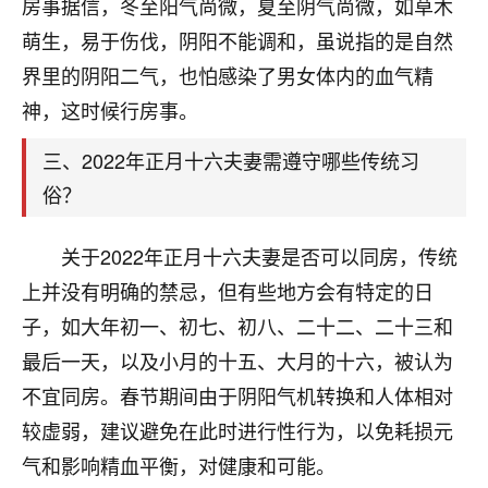
天爷会给你好好上一课的。一命二运三风水，
房事据信，冬至阳气尚微，夏至阴气尚微，如草木
哪样不服都不行！
萌生，易于伤伐，阴阳不能调和，虽说指的是自然
平安是福
：我也是每年找老师化太岁，看年
界里的阴阳二气，也怕感染了男女体内的血气精
卦，认识老师3年了，都是缘分啊！
神，这时候行房事。
19
17分钟前 来自湖北
三、2022年正月十六夫妻需遵守哪些传统习
心若莲花
俗？
我是做餐饮的，这两年，生意屡屡受挫，店开一家关
一家，要么生意不好，生意好的就出事。前些年攒的
关于2022年正月十六夫妻是否可以同房，传统
家底快败光了，真是倒霉！我也想找人看看到底怎么
回事？
上并没有明确的禁忌，但有些地方会有特定的日
子，如大年初一、初七、初八、二十二、二十三和
鹿森
：你可以找老师看看，人有时不服命不行
最后一天，以及小月的十五、大月的十六，被认为
啊！
太阳当空赵
：我也做餐饮的，生意不算大，但
不宜同房。春节期间由于阴阳气机转换和人体相对
是我从找店开始都是找慧来老师跟进的，选
较虚弱，建议避免在此时进行性行为，以免耗损元
址、风水、还有开业日子，哪哪都看了，虽然
气和影响精血平衡，对健康和可能。
大环境不好，但是我家生意还可以，前几天又