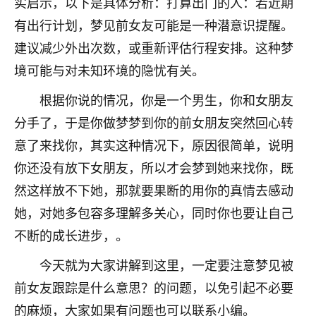
实启示，以下是具体分析：打算出门的人：若近期
七零老顽童
：我母亲前年离世，刚开始我经常
有出行计划，梦见前女友可能是一种潜意识提醒。
做梦梦见她，后来也是朋友介绍，找到慧来老
建议减少外出次数，或重新评估行程安排。这种梦
师，安排了超度法事，做梦再也没有梦到过
境可能与对未知环境的隐忧有关。
了，一开始是半信半疑的，图个心安，给亡母
超度，现在看来，人不信也不行。
根据你说的情况，你是一个男生，你和女朋友
11
2天前 来自云南
分手了，于是你做梦梦到你的前女朋友突然回心转
意了来找你，其实这种情况下，原因很简单，说明
优秀的张同学
你还没有放下女朋友，所以才会梦到她来找你，既
老师收徒吗？？我对这些很感兴趣
15
2天前 来自山西
然这样放不下她，那就要果断的用你的真情去感动
她，对她多包容多理解多关心，同时你也要让自己
不断的成长进步，。
今天就为大家讲解到这里，一定要注意梦见被
前女友跟踪是什么意思？的问题，以免引起不必要
的麻烦，大家如果有问题也可以联系小编。