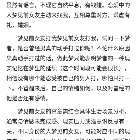
虽然有谣言，不理它自然平息，有钱赚。恋爱中的
不由人！
人梦见前女友主动来找我，互相尊重对方，谦虚有
9
1天前 来自四川
礼，婚姻。
金白水清
梦见前女友打我梦见前女友打我，试问一下梦
我也想找老师看看，有没有人给个联系方式的啊？
者，是否曾经男真的动手打过你呢？不论什么原因
果真动手打过的话，做此梦只能表明梦者的一种现
鹿森
：慧来老师微信：gjsy0624
实记忆在梦里的延续（这个时间段可能会很长），
12
1天前 来自江西
相信没有哪个能忍受被自己的男人打，哪怕只打一
青春168
下。不管醒来后，自己的情绪如何，以及对曾经的
我也想要，我也想要！
他是否还有感情。
15
2天前 来自山西
梦见前女友的寓意需结合具体生活场景分析，
Jessica李
通常与情感未完成感、现实压力或潜意识反思有
老师做不做超度法事？我想给我奶奶做超度，她今年
关，不同身份的人梦见前女友，可能对应不同的现
刚去世了。