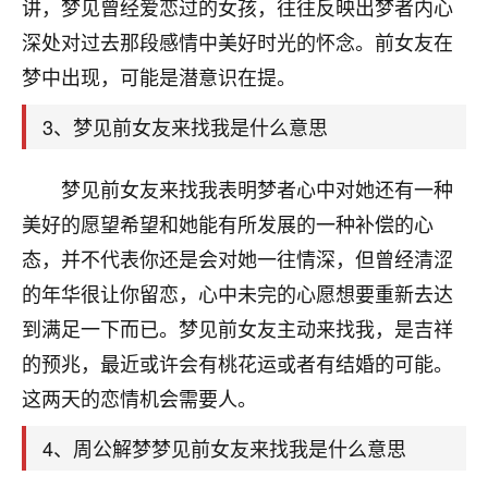
天爷会给你好好上一课的。一命二运三风水，
讲，梦见曾经爱恋过的女孩，往往反映出梦者内心
哪样不服都不行！
深处对过去那段感情中美好时光的怀念。前女友在
平安是福
：我也是每年找老师化太岁，看年
梦中出现，可能是潜意识在提。
卦，认识老师3年了，都是缘分啊！
3、梦见前女友来找我是什么意思
19
17分钟前 来自湖北
心若莲花
梦见前女友来找我表明梦者心中对她还有一种
我是做餐饮的，这两年，生意屡屡受挫，店开一家关
美好的愿望希望和她能有所发展的一种补偿的心
一家，要么生意不好，生意好的就出事。前些年攒的
态，并不代表你还是会对她一往情深，但曾经清涩
家底快败光了，真是倒霉！我也想找人看看到底怎么
回事？
的年华很让你留恋，心中未完的心愿想要重新去达
到满足一下而已。梦见前女友主动来找我，是吉祥
鹿森
：你可以找老师看看，人有时不服命不行
的预兆，最近或许会有桃花运或者有结婚的可能。
啊！
太阳当空赵
：我也做餐饮的，生意不算大，但
这两天的恋情机会需要人。
是我从找店开始都是找慧来老师跟进的，选
址、风水、还有开业日子，哪哪都看了，虽然
4、周公解梦梦见前女友来找我是什么意思
大环境不好，但是我家生意还可以，前几天又