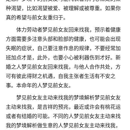
着我晋升有望，我半信半疑的按照老师建议，做了化
种渴望，比如渴望被爱、被理解或被尊重。如果你
太岁还有一个发钱粮，本来年前的人事调整，拖到年
后，我以为都没戏了，结果开年一上班，开会提拔升
真的希望与前女友重归于。
职第一个就是我，职务无所谓，主要是底薪加了
3000，非常开心，无论如何，感恩感谢！🙏🏻
体力劳动者梦见前女友回来找我，预示着健康
方面需要多注意头部和脸部的健康，也可能会出现
鹿森
：恭喜升职加薪！！，请客吗？�
失眠的症状，自己要注意作息的规律，不要经常加
32
12小时前 来自北京
班加点才是，此外，也要小心被利器伤到才好。新
婚之人梦见前女友回来找我，与他人合作共处，方
心心相印
可有彼此得财之机遇，自我主张者生活有不安之
我身体不太好，总是病病殃殃的，去检查又没什么大
问题，反正就是不舒服。中医西医看遍了，找不到问
事。本命年的人梦见前女友。
题，后来无意中看到有人推荐慧来老师，跟老师聊过
之后，心情豁然开朗，也听老师建议，处理了一些因
梦见前女友主动来找我的梦境解析梦见前女友
果问题。今年以来，身体比以前好多，主要是心情好
主动来找我，是吉祥的预兆，最近或许会有桃花运
了，老师说境随心转，现在深有体会了。
或者有结婚的可能。不同的人梦见前女友主动来找
鹿森
：是的，其实跟老师聊过之后，最大的感
我的梦境解析做生意的人梦见前女友主动来找我，
触，首先就是心态会变好，万般皆是命，半点