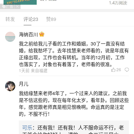
晚上，收供上圆满香36柱，烧福金（元宝、经幡、
聚宝盆）一套。顶礼磕头16拜，并许愿。9.特别说
转发
评论23
赞89
明：春节上供应在早上进行，不宜过午。香火应从
海纳百川
腊月三十早起至正月初一早起一直燃着，不宜间
我之前给我儿子看的工作和婚姻，30了一直没有结
断。可以使用长香或盘香延续。10.正月十五上供仪
婚，给我愁坏了。去年找慧来老师看的，说是年底有
轨：正月十五，俗称上元佳节，是元宵节。上
正缘出现，工作也会有转机。当年的12月初，工作
也落实了，对象也有着落了，老师看的很准。
26
2、腊月三十晚上天地摆贡桌怎么上香,上多少
1天前 来自福建
月儿
三柱香即可，，供，，净水，，香花，，水
我结缘慧来老师4年了，一个过来人的建议，之前我
果，，素食！
是不信这些的，现在每年化太岁，看年卦。回顾这些
年，感觉跟老师真是相见恨晚啊。命运真的是注定
3、过年上供怎么说
的，不服不行！
可乐
：还有我！还有我！人不服命运不行，老
4、上供的东西都准备什么？