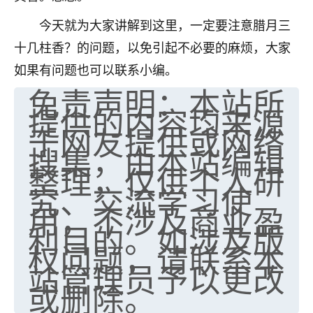
不由人！
今天就为大家讲解到这里，一定要注意腊月三
9
十几柱香？的问题，以免引起不必要的麻烦，大家
1天前 来自四川
如果有问题也可以联系小编。
金白水清
免责声明：本站所
我也想找老师看看，有没有人给个联系方式的啊？
提供的内容均来源
于网友提供或网络
鹿森
：慧来老师微信：gjsy0624
搜集，由本站编辑
12
1天前 来自江西
整理，仅供个人研
究、交流学习使
青春168
用，不涉及商业盈
我也想要，我也想要！
利目的。如涉及版
15
2天前 来自山西
权问题，请联系本
Jessica李
站管理员予以更改
或删除。
老师做不做超度法事？我想给我奶奶做超度，她今年
刚去世了。