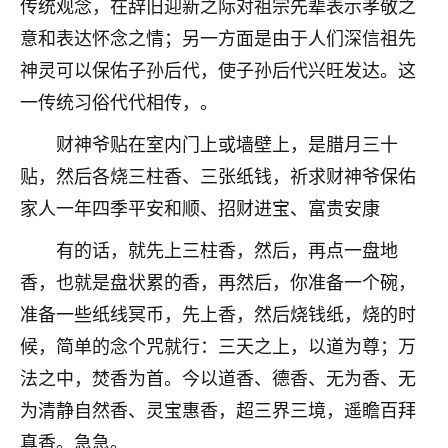
传统观念，在辞旧迎新之际对祖宗先辈表示孝敬之
着我晋升有望，我半信半疑的按照老师建议，做了化
太岁还有一个发钱粮，本来年前的人事调整，拖到年
意和表达怀念之情；另一方面是由于人们深信祖先
后，我以为都没戏了，结果开年一上班，开会提拔升
神灵可以保佑子孙后代，使子孙后代兴旺发达。这
职第一个就是我，职务无所谓，主要是底薪加了
3000，非常开心，无论如何，感恩感谢！🙏🏻
一传统习俗代代相传，。
鹿森
：恭喜升职加薪！！，请客吗？�
财神爷贴在室内门上或墙壁上，是腊月三十
贴，然后各烧三柱香、三张纸钱，祈求财神爷保佑
32
12小时前 来自北京
家人一年四季平安和顺、招财进宝、富贵安康
心心相印
有的话，就先上三柱香，然后，再点一盘地
我身体不太好，总是病病殃殃的，去检查又没什么大
香，也就是盘状累的香，再然后，你准备一个碗，
问题，反正就是不舒服。中医西医看遍了，找不到问
题，后来无意中看到有人推荐慧来老师，跟老师聊过
准备一些纸线冥币，先上香，然后烧钱纸，烧的时
之后，心情豁然开朗，也听老师建议，处理了一些因
候，简单的念个咒就行：三天之上，以道为尊；万
果问题。今年以来，身体比以前好多，主要是心情好
法之中，焚香为首。今以道香、德香、无为香、无
了，老师说境随心转，现在深有体会了。
为清静自然香、灵宝惠香，超三界三境，遥瞻百拜
鹿森
：是的，其实跟老师聊过之后，最大的感
真香。急急。
触，首先就是心态会变好，万般皆是命，半点