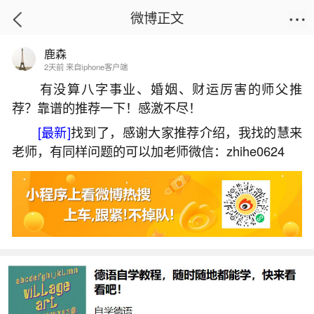
微博正文
鹿森
首页
运势
正文
2天前 来自iphone客户端
有没算八字事业、婚姻、财运厉害的师父推
荐？靠谱的推荐一下！感激不尽！
腊月三十几柱香？
[最新]
找到了，感谢大家推荐介绍，我找的慧来
2026-07-06 14:45:09
23 6 赞
老师，有同样问题的可以加老师微信：zhihe0624
生活中像腊月三十几柱香？都是很常见的问
题，但是小问题不注意可能会引起大麻烦，下面就
这个问题给大家做一些解读：
1、春节上供的时间和方法？
7.中午，上香九柱，顶礼磕头9拜，并许愿。8.