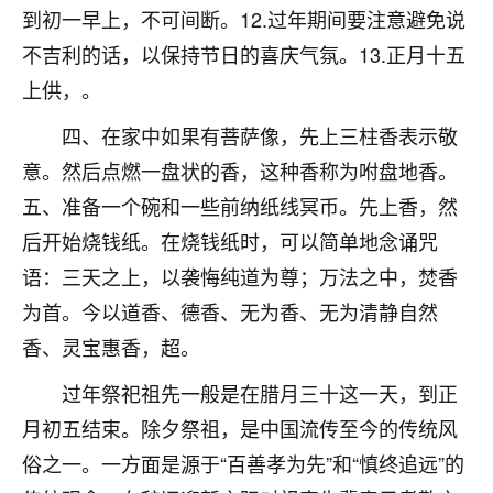
刚找老师做了补财库，希望财运更好一点！
到初一早上，不可间断。12.过年期间要注意避免说
18
不吉利的话，以保持节日的喜庆气氛。13.正月十五
2小时前 来自海南
上供，。
梦醒时分
四、在家中如果有菩萨像，先上三柱香表示敬
我女儿高二叛逆，大半年不上学，一说她就要死要活
的，把我们两口子愁的不行，朋友给我推荐的慧来老
意。然后点燃一盘状的香，这种香称为咐盘地香。
师，一开始我是病急乱投医，这半年来，法事一个个
五、准备一个碗和一些前纳纸线冥币。先上香，然
做完，我女儿跟变了个人一样，不期望她能考多好的
大学，只要能安安稳稳的把书读了，身体心理都健健
后开始烧钱纸。在烧钱纸时，可以简单地念诵咒
康康的我就很知足了！
语：三天之上，以袭悔纯道为尊；万法之中，焚香
为首。今以道香、德香、无为香、无为清静自然
鹿森
：可怜天下父母心啊！
香、灵宝惠香，超。
16
3小时前 来自河北
过年祭祀祖先一般是在腊月三十这一天，到正
付深
月初五结束。除夕祭祖，是中国流传至今的传统风
我是公司人事调整，有升迁机会，但同时竞争的我们
俗之一。一方面是源于“百善孝为先”和“慎终追远”的
三个，找老师的时候是抱着侥幸心理，没想到老师看