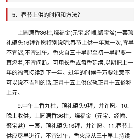
天爷会给你好好上一课的。一命二运三风水，
哪样不服都不行！
5、春节上供的时间和方法？
平安是福
：我也是每年找老师化太岁，看年
卦，认识老师3年了，都是缘分啊！
上圆满香36柱,烧福金(元宝,经幡,聚宝盆)一套顶
19
17分钟前 来自湖北
礼磕头16拜许愿特别说明:春节上供一年就一次,宜早
心若莲花
不宜迟,不宜过午。香火自三十早起至初一早起要一
我是做餐饮的，这两年，生意屡屡受挫，店开一家关
直燃着,不宜间断。可用长香或盘香延续,以期把上一
一家，要么生意不好，生意好的就出事。前些年攒的
年的福气接续到下一年。过年的时候千万要注意不
家底快败光了，真是倒霉！我也想找人看看到底怎么
可以说不吉利的话,正月十五上供仪轨正月十五俗称
回事？
上元。
鹿森
：你可以找老师看看，人有时不服命不行
啊！
9.中午上香九柱，顶礼磕头9拜，并许愿。10.
太阳当空赵
：我也做餐饮的，生意不算大，但
晚上收供，上圆满香36柱，烧福金（元宝、经幡、
是我从找店开始都是找慧来老师跟进的，选
聚宝盆）一套，顶礼磕头16拜，并许愿。11.春节上
址、风水、还有开业日子，哪哪都看了，虽然
大环境不好，但是我家生意还可以，前几天又
供应尽早进行，不宜过午，香火应从三十早上持续