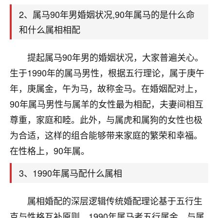
天爷会给你好好上一课的。一命二运三风水，
哪样不服都不行！
2、属马90年男婚姻状况,90年属马的是什么命
平安是福
：我也是每年找老师化太岁，看年
和什么属相相配
卦，认识老师3年了，都是缘分啊！
提起属马90年男的婚姻状况，大家普遍关心。
19
17分钟前 来自湖北
生于1990年的属马男性，根据五行理论，属于庚午
心若莲花
年，庚属金，午为马，故称金马。在婚姻配对上，
我是做餐饮的，这两年，生意屡屡受挫，店开一家关
90年属马男性与属羊的女性最为相配，夫妻间相互
一家，要么生意不好，生意好的就出事。前些年攒的
家底快败光了，真是倒霉！我也想找人看看到底怎么
尊重，家庭和睦。此外，与属虎和属狗的女性也极
回事？
为合适，这样的组合能够带来家庭的繁荣和幸福。
在性格上，90年属。
鹿森
：你可以找老师看看，人有时不服命不行
啊！
3、1990年属马配什么属相
太阳当空赵
：我也做餐饮的，生意不算大，但
是我从找店开始都是找慧来老师跟进的，选
址、风水、还有开业日子，哪哪都看了，虽然
属相婚配的深层逻辑传统婚配理论基于五行生
大环境不好，但是我家生意还可以，前几天又
克与性格互补原则。1990年属马者五行属金，与属