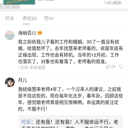
转发
评论23
赞89
生活中像90年五行属什么婚配何？都是很常见
的问题，但是小问题不注意可能会引起大麻烦，下
海纳百川
面就这个问题给大家做一些解读：
我之前给我儿子看的工作和婚姻，30了一直没有结
婚，给我愁坏了。去年找慧来老师看的，说是年底有
1、1990年属马配什么属相
正缘出现，工作也会有转机。当年的12月初，工作
也落实了，对象也有着落了，老师看的很准。
26
1天前 来自福建
属羊：属羊者性格温和细腻，与属马者的直率
形成平衡。属羊的包容心能化解属马因心直口快引
月儿
发的矛盾，而属马的行动力可带动属羊者突破保守
我结缘慧来老师4年了，一个过来人的建议，之前我
倾向。二者在家庭中分工明确，属羊主内、属马主
是不信这些的，现在每年化太岁，看年卦。回顾这些
年，感觉跟老师真是相见恨晚啊。命运真的是注定
外，共同构建和谐稳定的家庭环境，契合“福乐安
的，不服不行！
详，家道昌隆”的婚配优势。属狗：属狗者忠诚可
可乐
：还有我！还有我！人不服命运不行，老
靠，与属马者的信任需求高度匹配。属狗的