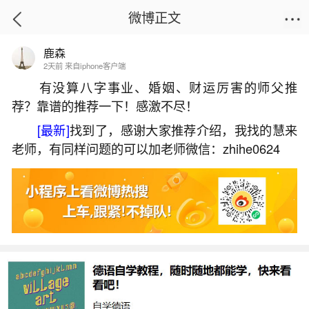
微博正文
鹿森
首页
热点
正文
2天前 来自iphone客户端
有没算八字事业、婚姻、财运厉害的师父推
荐？靠谱的推荐一下！感激不尽！
90年五行属什么婚配何？
[最新]
找到了，感谢大家推荐介绍，我找的慧来
2026-07-06 15:42:35
30 1 赞
老师，有同样问题的可以加老师微信：zhihe0624