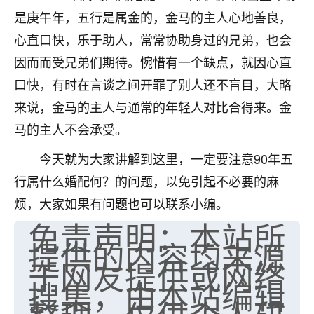
是庚午年，五行是属金的，金马的主人心地善良，
七零老顽童
：我母亲前年离世，刚开始我经常
做梦梦见她，后来也是朋友介绍，找到慧来老
心直口快，乐于助人，常常协助身过的兄弟，也会
师，安排了超度法事，做梦再也没有梦到过
因而而受兄弟们期待。惋惜有一个缺点，就因心直
了，一开始是半信半疑的，图个心安，给亡母
口快，有时在言谈之间开罪了别人还不盲目，大略
超度，现在看来，人不信也不行。
来说，金马的主人与通常的年轻人对比合得来。金
11
2天前 来自云南
马的主人不会承受。
优秀的张同学
今天就为大家讲解到这里，一定要注意90年五
老师收徒吗？？我对这些很感兴趣
行属什么婚配何？的问题，以免引起不必要的麻
15
2天前 来自山西
烦，大家如果有问题也可以联系小编。
免责声明：本站所
提供的内容均来源
于网友提供或网络
搜集，由本站编辑