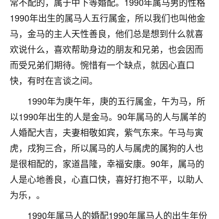
常不配的，属于中下等婚配。1990年属马男的性格
不由人！
1990年出生的属马人五行属金，所以我们也叫他金
9
马，金马的主人天性善良，他们总是想到什么就喜
1天前 来自四川
欢说什么，喜欢帮助身边的朋友和兄弟，也会因而
金白水清
而受兄弟们期待。惋惜有一个缺点，就因心直口
我也想找老师看看，有没有人给个联系方式的啊？
快，有时在言谈之间。
鹿森
：慧来老师微信：gjsy0624
1990年为庚午年，庚的五行属金，午为马，所
12
1天前 来自江西
以1990年出生的人是金马。90年属马的人与属羊的
人婚配大吉，夫妻相敬如宾，紫气东来。午马与寅
青春168
虎，戌狗三合，所以属马的人与属虎的属狗的人也
我也想要，我也想要！
15
2天前 来自山西
是很相配的，家道昌隆，幸福安康。90年，属马的
人是心地善良，心直口快，喜好打抱不平，以助人
Jessica李
为乐，。
老师做不做超度法事？我想给我奶奶做超度，她今年
刚去世了。
1990年属马人的婚配1990年属马人的出生年份