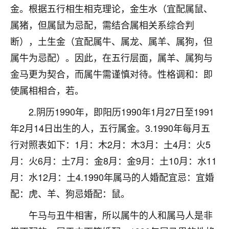
着我晋升有望，我半信半疑的按照老师建议，做了化
金。根据五行相生相克理论，金生水（宜配属鼠、
太岁还有一个发钱粮，本来年前的人事调整，拖到年
属猪，但属鼠为忌配，需结合属相关系综合判
后，我以为都没戏了，结果开年一上班，开会提拔升
职第一个就是我，职务无所谓，主要是底薪加了
断），土生金（宜配属牛、属龙、属羊、属狗，但
3000，非常开心，无论如何，感恩感谢！🙏🏻
属牛为忌配）。因此，在五行层面，属羊、属狗与
鹿森
：恭喜升职加薪！！，请客吗？�
金马更为契合，而属牛需谨慎对待。性格调和：即
使属相相合，若。
32
12小时前 来自北京
2.阴历1990年，即阳历1990年1月27日至1991
心心相印
年2月14日出生的人，五行属金。3.1990年每月五
我身体不太好，总是病病殃殃的，去检查又没什么大
行对照表如下：1月：木2月：木3月：土4月：火5
问题，反正就是不舒服。中医西医看遍了，找不到问
题，后来无意中看到有人推荐慧来老师，跟老师聊过
月：火6月：土7月：金8月：金9月：土10月：水11
之后，心情豁然开朗，也听老师建议，处理了一些因
月：水12月：土4.1990年属马的人婚配宜忌：宜婚
果问题。今年以来，身体比以前好多，主要是心情好
配：虎、羊、狗忌婚配：鼠。
了，老师说境随心转，现在深有体会了。
午马与丑牛相害，所以属牛的人和属马人是非
鹿森
：是的，其实跟老师聊过之后，最大的感
触，首先就是心态会变好，万般皆是命，半点