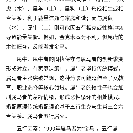
刚找老师做了补财库，希望财运更好一点！
虎（木）、属羊（土）、属狗（土）形成相生或相
18
2小时前 来自海南
合关系，利于能量流通与家庭和谐；而与属鼠
（水）、属牛（土）则可能因五行相克或性格冲突
梦醒时分
导致能量失衡。例如，金克木本为不利，但属虎的
我女儿高二叛逆，大半年不上学，一说她就要死要活
的，把我们两口子愁的不行，朋友给我推荐的慧来老
木性旺盛，反能激发金马。
师，一开始我是病急乱投医，这半年来，法事一个个
做完，我女儿跟变了个人一样，不期望她能考多好的
属牛：属牛者的固执保守与属马者的创新求变
大学，只要能安安稳稳的把书读了，身体心理都健健
形成对立。在家庭决策中，属牛者坚持传统模式，
康康的我就很知足了！
属马者主张突破常规，这种分歧可能延伸至子女教
鹿森
：可怜天下父母心啊！
育、职业选择等核心领域。属牛者的慢性子也会加
剧属马者的急躁情绪，形成恶性循环的相处模式。
16
3小时前 来自河北
婚配原理传统婚配理论基于五行生克与生肖三合六
付深
合关系。属马者五行属火。
我是公司人事调整，有升迁机会，但同时竞争的我们
三个，找老师的时候是抱着侥幸心理，没想到老师看
五行因素：1990年属马者为“金马”，五行属