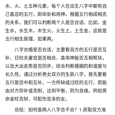
刚找老师做了补财库，希望财运更好一点！
水、火、土五种元素，每个人在出生八字中都有自
18
2小时前 来自海南
己喜忌的五行，即命卦和用神。根据五行相成相克
的关系，我们可以判断两个人是否合适。比如，金
梦醒时分
生水，水生木，木生火，火生土，土生金，这就是
我女儿高二叛逆，大半年不上学，一说她就要死要活
的，把我们两口子愁的不行，朋友给我推荐的慧来老
五行相生原理。如果两。
师，一开始我是病急乱投医，这半年来，法事一个个
八字合婚是否合适，主要看双方的五行是否互
做完，我女儿跟变了个人一样，不期望她能考多好的
大学，只要能安安稳稳的把书读了，身体心理都健健
补、日柱夫妻宫是否相合、喜用神能否互相帮扶，
康康的我就很知足了！
以及大运走势是否同步，综合判断婚姻的和谐度与
鹿森
：可怜天下父母心啊！
长久性。通过分析男女双方的生辰八字，首先要看
五行是否中和互补。一方所缺或过旺的五行，若能
16
3小时前 来自河北
由对方弥补或克制，达到平衡，则为良缘。例如男
付深
命金旺克财，可配伤官多的女。
我是公司人事调整，有升迁机会，但同时竞争的我们
总结：如何查两人八字合不合？1.获取双方准
三个，找老师的时候是抱着侥幸心理，没想到老师看