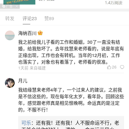
对于两个人的八字是否合适，关键在于年柱、
月柱、日柱和时柱的综合考量，而非仅仅依赖属相
转发
评论23
赞89
或者年支的匹配。八字合婚并非绝对定论，而是体
海纳百川
现了双方缘分的深浅。一般来说，如果双方八字的
我之前给我儿子看的工作和婚姻，30了一直没有结
合婚指数在50分以上，表示有交往的基础；60分以
婚，给我愁坏了。去年找慧来老师看的，说是年底有
上则预示着喜配良缘的可能性较大；而80分以上
正缘出现，工作也会有转机。当年的12月初，工作
也落实了，对象也有着落了，老师看的很准。
的，更是被认为是天作之合。然而，即使指数不
26
1天前 来自福建
二、怎么通过八字看两个人在一起合不合适
月儿
我结缘慧来老师4年了，一个过来人的建议，之前我
八字相合的人在一起不易分开，不易变心。主
是不信这些的，现在每年化太岁，看年卦。回顾这些
要看天干地支是否相合，合越多越合适。天干合：
年，感觉跟老师真是相见恨晚啊。命运真的是注定
的，不服不行！
甲己合、乙庚合、丙辛合、丁壬合、戊癸合。地支
合：子丑合、寅亥合、午未合、辰酉合、卯戌合、
可乐
：还有我！还有我！人不服命运不行，老