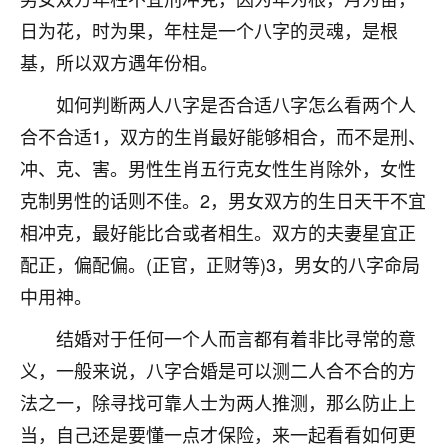
不由人！
日为花，时为果，年柱是一个八字的灵魂，是根
基，所以双方遇年份相。
9
1天前 来自四川
如何判断两人八字是否合适八字怎么看两个人
金白水清
合不合适1，双方的生肖最好能够相合，而不是刑、
我也想找老师看看，有没有人给个联系方式的啊？
冲、克、害。男性生肖五行克女性生肖除外，女性
鹿森
：慧来老师微信：gjsy0624
克制男性的话则不佳。2，男女双方的生日天干不宜
相冲克，最好能比合或者相生。双方的夫妻星宜正
12
1天前 来自江西
配正，偏配偏。(正官，正财等)3，男女的八字命局
青春168
中用神。
我也想要，我也想要！
15
2天前 来自山西
结婚对于任何一个人而言都有着非比寻常的意
义，一般来说，八字合婚是可以测二人合不合的方
Jessica李
法之一，除寻找可靠人士为两人推测，那么防止上
老师做不做超度法事？我想给我奶奶做超度，她今年
刚去世了。
当，自己还是要懂一点才保险，来一起看看如何更