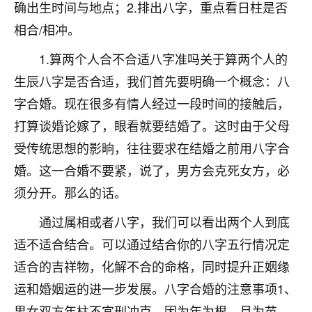
着我晋升有望，我半信半疑的按照老师建议，做了化
确出生时间与地点；2.排出八字，重点看日柱是否
太岁还有一个发钱粮，本来年前的人事调整，拖到年
相合/相冲。
后，我以为都没戏了，结果开年一上班，开会提拔升
职第一个就是我，职务无所谓，主要是底薪加了
1.算两个人合不合适八字准吗关于算两个人的
3000，非常开心，无论如何，感恩感谢！🙏🏻
生辰八字是否合适，我们首先要明确一个概念：八
鹿森
：恭喜升职加薪！！，请客吗？�
字合婚。现在很多有情人经过一段时间的接触后，
打算谈婚论嫁了，眼看就要结婚了。这时由于父母
32
12小时前 来自北京
受传统思想的影晌，往往要求在结婚之前用八字合
心心相印
婚。这一合婚不要紧，说了，男方会克死女方，必
我身体不太好，总是病病殃殃的，去检查又没什么大
须分开。那么的话。
问题，反正就是不舒服。中医西医看遍了，找不到问
题，后来无意中看到有人推荐慧来老师，跟老师聊过
通过属相或者八字，我们可以看出两个人到底
之后，心情豁然开朗，也听老师建议，处理了一些因
适不适合结合。可以通过结合你的八字五行情况定
果问题。今年以来，身体比以前好多，主要是心情好
了，老师说境随心转，现在深有体会了。
适合的吉祥物，化解不合的命格，同时提升正姻缘
运和婚姻运的进一步发展。八字合婚的注意事项1、
鹿森
：是的，其实跟老师聊过之后，最大的感
男女双方年柱不宜刑冲克，因为年为根，月为苗，
触，首先就是心态会变好，万般皆是命，半点