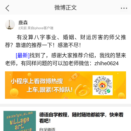
微博正文
鹿森
首页
运势
正文
2天前 来自iphone客户端
有没算八字事业、婚姻、财运厉害的师父推
荐？靠谱的推荐一下！感激不尽！
怎样算两个人的八字合不合适？
[最新]
找到了，感谢大家推荐介绍，我找的慧来
2026-07-06 16:25:35
30 1 赞
老师，有同样问题的可以加老师微信：zhihe0624
生活中像怎样算两个人的八字合不合适？都是
很常见的问题，但是小问题不注意可能会引起大麻
烦，下面就这个问题给大家做一些解读：
一、八字怎么算合不合适,怎样算夫妻八字合不
合