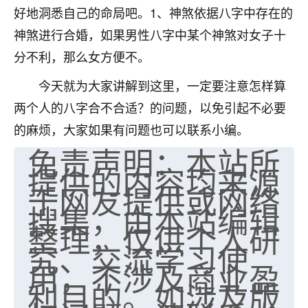
好地洞悉自己的命局吧。1、神煞依据八字中存在的
七零老顽童
：我母亲前年离世，刚开始我经常
神煞进行合婚，如果男性八字中某个神煞对女子十
做梦梦见她，后来也是朋友介绍，找到慧来老
师，安排了超度法事，做梦再也没有梦到过
分不利，那么女方便不。
了，一开始是半信半疑的，图个心安，给亡母
超度，现在看来，人不信也不行。
今天就为大家讲解到这里，一定要注意怎样算
两个人的八字合不合适？的问题，以免引起不必要
11
2天前 来自云南
的麻烦，大家如果有问题也可以联系小编。
优秀的张同学
免责声明：本站所
提供的内容均来源
老师收徒吗？？我对这些很感兴趣
15
2天前 来自山西
于网友提供或网络
搜集，由本站编辑
整理，仅供个人研
究、交流学习使
用，不涉及商业盈
利目的。如涉及版