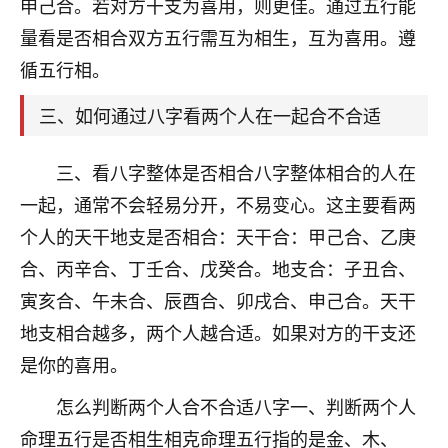
天爷会给你好好上一课的。一命二运三风水，
申己合。若对方干支为喜用，则更佳。通过五行能
哪样不服都不行！
量看是否相合双方五行需互为相生，互为喜用。遵
平安是福
：我也是每年找老师化太岁，看年
循五行相。
卦，认识老师3年了，都是缘分啊！
三、如何通过八字看两个人在一起合不合适
19
17分钟前 来自湖北
心若莲花
三、看八字整体是否相合八字整体相合的人在
我是做餐饮的，这两年，生意屡屡受挫，店开一家关
一起，通常不会轻易分开，不易变心。这主要看两
一家，要么生意不好，生意好的就出事。前些年攒的
个人的天干地支是否相合：天干合：甲己合、乙庚
家底快败光了，真是倒霉！我也想找人看看到底怎么
回事？
合、丙辛合、丁壬合、戊癸合。地支合：子丑合、
寅亥合、午未合、辰酉合、卯戌合、申己合。天干
鹿森
：你可以找老师看看，人有时不服命不行
地支相合越多，两个人越合适。如果对方的干支还
啊！
太阳当空赵
：我也做餐饮的，生意不算大，但
是你的喜用。
是我从找店开始都是找慧来老师跟进的，选
址、风水、还有开业日子，哪哪都看了，虽然
怎么判断两个人合不合适八字一、判断两个人
大环境不好，但是我家生意还可以，前几天又
命理五行是否相生相克命理五行指的是金、木、