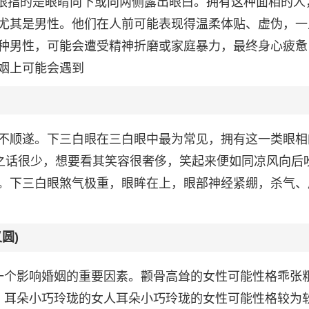
白眼指的是眼睛向下或向两侧露出眼白。拥有这种面相的人
尤其是男性。他们在人前可能表现得温柔体贴、虚伪，一
种男性，可能会遭受精神折磨或家庭暴力，最终身心疲惫
姻上可能会遇到
不顺遂。下三白眼在三白眼中最为常见，拥有这一类眼相
总之话很少，想要看其笑容很奢侈，笑起来便如同凉风向后
。下三白眼煞气极重，眼眸在上，眼部神经紧绷，杀气、
圆)
一个影响婚姻的重要因素。颧骨高耸的女性可能性格乖张
、耳朵小巧玲珑的女人耳朵小巧玲珑的女性可能性格较为