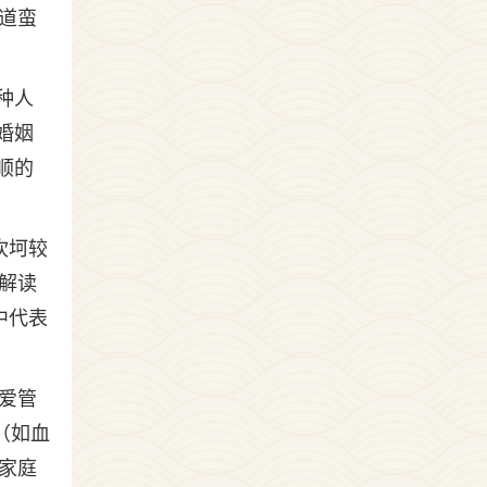
道蛮
种人
婚姻
顺的
坎坷较
解读
中代表
爱管
（如血
家庭