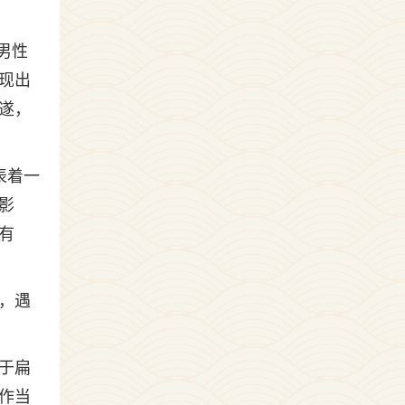
男性
现出
遂，
表着一
影
有
，遇
于扁
作当