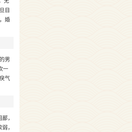
，无
旦目
，婚
的男
吹一
戾气
粗鄙，
软弱，