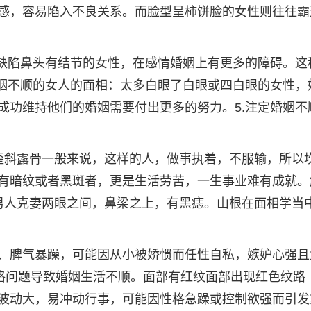
感，容易陷入不良关系。而脸型呈柿饼脸的女性则往往霸
有缺陷鼻头有结节的女性，在感情婚姻上有更多的障碍。这
婚姻不顺的女人的面相：太多白眼了白眼或四白眼的女性，
成功维持他们的婚姻需要付出更多的努力。5.注定婚姻不
歪斜露骨一般来说，这样的人，做事执着，不服输，所以
有暗纹或者黑斑者，更是生活劳苦，一生事业难有成就。
男人克妻两眼之间，鼻梁之上，有黑痣。山根在面相学当
、脾气暴躁，可能因从小被娇惯而任性自私，嫉妒心强且
性格问题导致婚姻生活不顺。面部有红纹面部出现红色纹路
波动大，易冲动行事，可能因性格急躁或控制欲强而引发