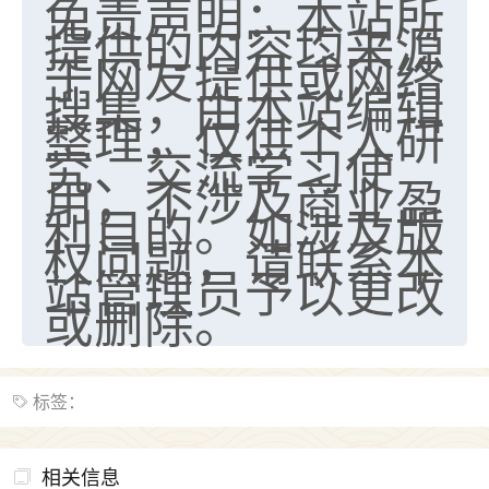
免责声明：本站所
提供的内容均来源
七零老顽童
：我母亲前年离世，刚开始我经常
于网友提供或网络
做梦梦见她，后来也是朋友介绍，找到慧来老
师，安排了超度法事，做梦再也没有梦到过
搜集，由本站编辑
了，一开始是半信半疑的，图个心安，给亡母
整理，仅供个人研
超度，现在看来，人不信也不行。
究、交流学习使
用，不涉及商业盈
11
2天前 来自云南
利目的。如涉及版
优秀的张同学
权问题，请联系本
老师收徒吗？？我对这些很感兴趣
站管理员予以更改
15
2天前 来自山西
或删除。
标签：
相关信息