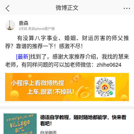
微博正文
鹿森
首页
运势
正文
2天前 来自iphone客户端
有没算八字事业、婚姻、财运厉害的师父推
荐？靠谱的推荐一下！感激不尽！
本命年有啥讲究和忌讳装修房子？
[最新]
找到了，感谢大家推荐介绍，我找的慧来
2026-07-06 18:15:53
20 7 赞
老师，有同样问题的可以加老师微信：zhihe0624