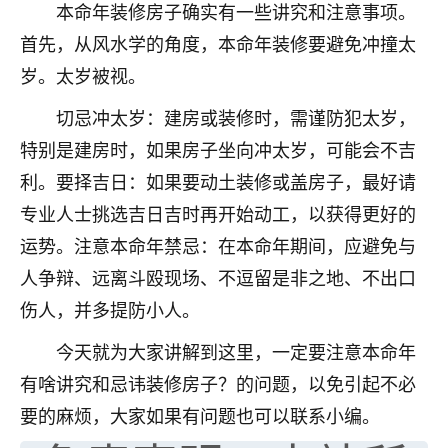
本命年装修房子确实有一些讲究和注意事项。
不由人！
首先，从风水学的角度，本命年装修要避免冲撞太
9
1天前 来自四川
岁。太岁被视。
金白水清
切忌冲太岁：建房或装修时，需谨防犯太岁，
我也想找老师看看，有没有人给个联系方式的啊？
特别是建房时，如果房子坐向冲太岁，可能会不吉
利。要择吉日：如果要动土装修或盖房子，最好请
鹿森
：慧来老师微信：gjsy0624
专业人士挑选吉日吉时再开始动工，以获得更好的
12
1天前 来自江西
运势。注意本命年禁忌：在本命年期间，应避免与
人争辩、远离斗殴现场、不逗留是非之地、不出口
青春168
伤人，并多提防小人。
我也想要，我也想要！
15
2天前 来自山西
今天就为大家讲解到这里，一定要注意本命年
Jessica李
有啥讲究和忌讳装修房子？的问题，以免引起不必
老师做不做超度法事？我想给我奶奶做超度，她今年
要的麻烦，大家如果有问题也可以联系小编。
刚去世了。