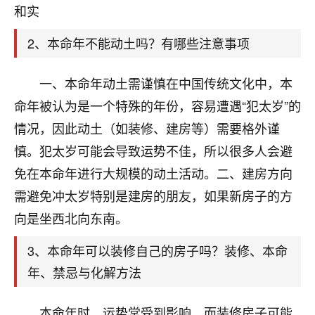
天爷会给你好好上一课的。一命二运三风水，
和实
哪样不服都不行！
平安是福
：我也是每年找老师化太岁，看年
2、本命年不能动土吗？有哪些注意事项
卦，认识老师3年了，都是缘分啊！
19
一、本命年动土需谨慎在中国传统文化中，本
17分钟前 来自湖北
命年被认为是一个特殊的年份，容易遭遇“犯太岁”的
心若莲花
情况，因此动土（如装修、建房等）需要格外谨
我是做餐饮的，这两年，生意屡屡受挫，店开一家关
慎。犯太岁可能会导致运势不佳，所以很多人会避
一家，要么生意不好，生意好的就出事。前些年攒的
家底快败光了，真是倒霉！我也想找人看看到底怎么
免在本命年进行大规模的动土活动。二、建房方向
回事？
需避免冲太岁特别是建房的朋友，如果新房子的方
鹿森
：你可以找老师看看，人有时不服命不行
向是坐西北向东南。
啊！
3、本命年可以装修自己的房子吗？装修、本命
太阳当空赵
：我也做餐饮的，生意不算大，但
是我从找店开始都是找慧来老师跟进的，选
年、禁忌与化解方法
址、风水、还有开业日子，哪哪都看了，虽然
大环境不好，但是我家生意还可以，前几天又
本命年时，运势常受到影响，而装修房子可能