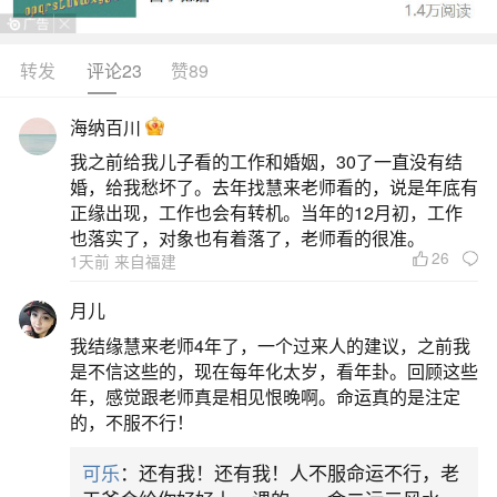
转发
评论23
赞89
生活中像本命年有啥讲究和忌讳装修房子？都
是很常见的问题，但是小问题不注意可能会引起大
海纳百川
麻烦，下面就这个问题给大家做一些解读：
我之前给我儿子看的工作和婚姻，30了一直没有结
婚，给我愁坏了。去年找慧来老师看的，说是年底有
1、本命年装修房子好吗
正缘出现，工作也会有转机。当年的12月初，工作
也落实了，对象也有着落了，老师看的很准。
26
1天前 来自福建
比如不要在本命年装修卫生间，因为卫生间和
厨房都是家居中“脏污”最多的地方，如果在本命年装
月儿
修这些地方，会加重本命年所带来的不利因素。同
我结缘慧来老师4年了，一个过来人的建议，之前我
时，也不要在本命年装修房门，因为房门是人们与
是不信这些的，现在每年化太岁，看年卦。回顾这些
年，感觉跟老师真是相见恨晚啊。命运真的是注定
外界交流的通道，如果在本命年改变这个通道，也
的，不服不行！
会影响家庭的气场和运势。综上所述，在本命年装
可乐
：还有我！还有我！人不服命运不行，老
修房子是否好，这需要每个人自己根据自己的信仰