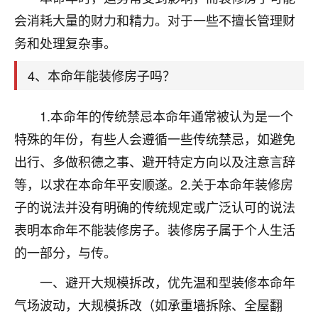
刚找老师做了补财库，希望财运更好一点！
会消耗大量的财力和精力。对于一些不擅长管理财
18
2小时前 来自海南
务和处理复杂事。
梦醒时分
4、本命年能装修房子吗？
我女儿高二叛逆，大半年不上学，一说她就要死要活
的，把我们两口子愁的不行，朋友给我推荐的慧来老
1.本命年的传统禁忌本命年通常被认为是一个
师，一开始我是病急乱投医，这半年来，法事一个个
特殊的年份，有些人会遵循一些传统禁忌，如避免
做完，我女儿跟变了个人一样，不期望她能考多好的
大学，只要能安安稳稳的把书读了，身体心理都健健
出行、多做积德之事、避开特定方向以及注意言辞
康康的我就很知足了！
等，以求在本命年平安顺遂。2.关于本命年装修房
鹿森
：可怜天下父母心啊！
子的说法并没有明确的传统规定或广泛认可的说法
表明本命年不能装修房子。装修房子属于个人生活
16
3小时前 来自河北
的一部分，与传。
付深
一、避开大规模拆改，优先温和型装修本命年
我是公司人事调整，有升迁机会，但同时竞争的我们
气场波动，大规模拆改（如承重墙拆除、全屋翻
三个，找老师的时候是抱着侥幸心理，没想到老师看