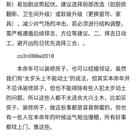
着我晋升有望，我半信半疑的按照老师建议，做了化
新）易加剧运势起伏。建议选择局部改造（如厨房
太岁还有一个发钱粮，本来年前的人事调整，拖到年
翻新、卫生间升级）或软装升级（更换窗帘、家
后，我以为都没戏了，结果开年一上班，开会提拔升
职第一个就是我，职务无所谓，主要是底薪加了
具），减少对气场的冲击。若必须进行结构调整，
3000，非常开心，无论如何，感恩感谢！🙏🏻
需严格遵循后续择吉、方位等建议。二、择吉日动
工，避开凶险日优先选择三合、。
鹿森
：恭喜升职加薪！！，请客吗？�
co3n088w2018
32
12小时前 来自北京
本命年可以装修房子，也可以结婚领证。虽然
心心相印
我们有“太岁头上不能动土”的说法，但其实本命年并
我身体不太好，总是病病殃殃的，去检查又没什么大
问题，反正就是不舒服。中医西医看遍了，找不到问
不忌讳装修房子，但也不能排除有些人犯太岁动土
题，后来无意中看到有人推荐慧来老师，跟老师聊过
的问题，所以这些人都不太适合大兴土木，比如买
之后，心情豁然开朗，也听老师建议，处理了一些因
房子、装修房子，做这些事都是容易倒霉的，但也
果问题。今年以来，身体比以前好多，主要是心情好
了，老师说境随心转，现在深有体会了。
有一些人在本命年的时候运气相当爆棚，所有好事
都找上门，像这些。
鹿森
：是的，其实跟老师聊过之后，最大的感
触，首先就是心态会变好，万般皆是命，半点