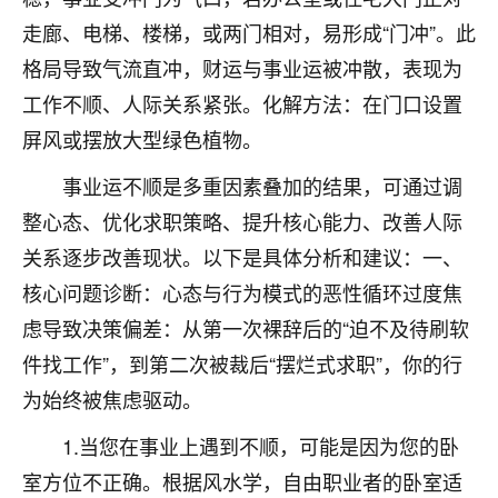
刚找老师做了补财库，希望财运更好一点！
走廊、电梯、楼梯，或两门相对，易形成“门冲”。此
18
2小时前 来自海南
格局导致气流直冲，财运与事业运被冲散，表现为
工作不顺、人际关系紧张。化解方法：在门口设置
梦醒时分
屏风或摆放大型绿色植物。
我女儿高二叛逆，大半年不上学，一说她就要死要活
的，把我们两口子愁的不行，朋友给我推荐的慧来老
事业运不顺是多重因素叠加的结果，可通过调
师，一开始我是病急乱投医，这半年来，法事一个个
做完，我女儿跟变了个人一样，不期望她能考多好的
整心态、优化求职策略、提升核心能力、改善人际
大学，只要能安安稳稳的把书读了，身体心理都健健
关系逐步改善现状。以下是具体分析和建议：一、
康康的我就很知足了！
核心问题诊断：心态与行为模式的恶性循环过度焦
鹿森
：可怜天下父母心啊！
虑导致决策偏差：从第一次裸辞后的“迫不及待刷软
件找工作”，到第二次被裁后“摆烂式求职”，你的行
16
3小时前 来自河北
为始终被焦虑驱动。
付深
1.当您在事业上遇到不顺，可能是因为您的卧
我是公司人事调整，有升迁机会，但同时竞争的我们
三个，找老师的时候是抱着侥幸心理，没想到老师看
室方位不正确。根据风水学，自由职业者的卧室适