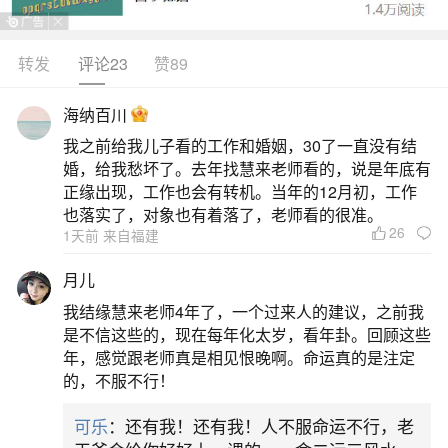
转发
评论23
赞89
生活中像事业运不顺都是很常见的问题，但是
小问题不注意可能会引起大麻烦，下面就这个问题
海纳百川
给大家做一些解读：
我之前给我儿子看的工作和婚姻，30了一直没有结
婚，给我愁坏了。去年找慧来老师看的，说是年底有
一、工作不顺转运很灵的办法
正缘出现，工作也会有转机。当年的12月初，工作
也落实了，对象也有着落了，老师看的很准。
26
1天前 来自福建
1、佩戴饰品：如果一个人的事业运很差，总是
在工作的时候出现意外变故，自身的工作效率和工
月儿
作质量低，那么就要通过佩戴饰品的方式进行化解
我结缘慧来老师4年了，一个过来人的建议，之前我
了。而最常见的能够转运化灾的饰品就是五行转运
是不信这些的，现在每年化太岁，看年卦。回顾这些
年，感觉跟老师真是相见恨晚啊。命运真的是注定
珠、貔貅、水晶手链、水晶吊坠、银链子、红绳、
的，不服不行！
玉葫芦等等，这些饰品的外形也是很不错的。2、摆
可乐
：还有我！还有我！人不服命运不行，老
放摆件：每个人都可以通过摆放摆件的方法来