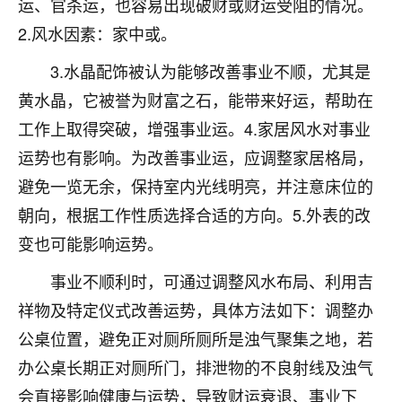
运、官杀运，也容易出现破财或财运受阻的情况。
不由人！
2.风水因素：家中或。
9
1天前 来自四川
3.水晶配饰被认为能够改善事业不顺，尤其是
黄水晶，它被誉为财富之石，能带来好运，帮助在
金白水清
工作上取得突破，增强事业运。4.家居风水对事业
我也想找老师看看，有没有人给个联系方式的啊？
运势也有影响。为改善事业运，应调整家居格局，
鹿森
：慧来老师微信：gjsy0624
避免一览无余，保持室内光线明亮，并注意床位的
12
1天前 来自江西
朝向，根据工作性质选择合适的方向。5.外表的改
变也可能影响运势。
青春168
我也想要，我也想要！
事业不顺利时，可通过调整风水布局、利用吉
15
2天前 来自山西
祥物及特定仪式改善运势，具体方法如下：调整办
Jessica李
公桌位置，避免正对厕所厕所是浊气聚集之地，若
老师做不做超度法事？我想给我奶奶做超度，她今年
办公桌长期正对厕所门，排泄物的不良射线及浊气
刚去世了。
会直接影响健康与运势，导致财运衰退、事业下