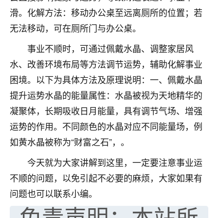
滑。化解方法：移动办公桌至远离厕所的位置；若
七零老顽童
：我母亲前年离世，刚开始我经常
做梦梦见她，后来也是朋友介绍，找到慧来老
无法移动，可在厕所门与办公桌。
师，安排了超度法事，做梦再也没有梦到过
事业不顺时，可通过佩戴水晶、调整家居风
了，一开始是半信半疑的，图个心安，给亡母
超度，现在看来，人不信也不行。
水、改善环境布局等方法调节运势，辅助化解事业
困境。以下为具体方法及原理说明：一、佩戴水晶
11
2天前 来自云南
提升运势水晶的能量属性：水晶被视为天地精华的
优秀的张同学
凝聚体，长期吸收日月能量，具有调节气场、增强
老师收徒吗？？我对这些很感兴趣
运势的作用。不同颜色的水晶对应不同能量场，例
15
2天前 来自山西
如黄水晶被称为“财富之石”，。
今天就为大家讲解到这里，一定要注意事业运
不顺的问题，以免引起不必要的麻烦，大家如果有
问题也可以联系小编。
免责声明：本站所