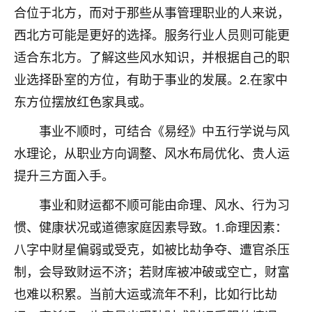
着我晋升有望，我半信半疑的按照老师建议，做了化
合位于北方，而对于那些从事管理职业的人来说，
太岁还有一个发钱粮，本来年前的人事调整，拖到年
西北方可能是更好的选择。服务行业人员则可能更
后，我以为都没戏了，结果开年一上班，开会提拔升
职第一个就是我，职务无所谓，主要是底薪加了
适合东北方。了解这些风水知识，并根据自己的职
3000，非常开心，无论如何，感恩感谢！🙏🏻
业选择卧室的方位，有助于事业的发展。2.在家中
鹿森
：恭喜升职加薪！！，请客吗？�
东方位摆放红色家具或。
32
事业不顺时，可结合《易经》中五行学说与风
12小时前 来自北京
水理论，从职业方向调整、风水布局优化、贵人运
心心相印
提升三方面入手。
我身体不太好，总是病病殃殃的，去检查又没什么大
问题，反正就是不舒服。中医西医看遍了，找不到问
事业和财运都不顺可能由命理、风水、行为习
题，后来无意中看到有人推荐慧来老师，跟老师聊过
惯、健康状况或道德家庭因素导致。1.命理因素：
之后，心情豁然开朗，也听老师建议，处理了一些因
果问题。今年以来，身体比以前好多，主要是心情好
八字中财星偏弱或受克，如被比劫争夺、遭官杀压
了，老师说境随心转，现在深有体会了。
制，会导致财运不济；若财库被冲破或空亡，财富
也难以积累。当前大运或流年不利，比如行比劫
鹿森
：是的，其实跟老师聊过之后，最大的感
触，首先就是心态会变好，万般皆是命，半点