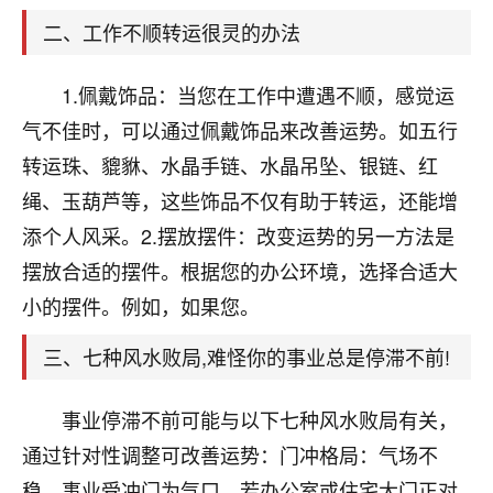
天爷会给你好好上一课的。一命二运三风水，
哪样不服都不行！
二、工作不顺转运很灵的办法
平安是福
：我也是每年找老师化太岁，看年
卦，认识老师3年了，都是缘分啊！
1.佩戴饰品：当您在工作中遭遇不顺，感觉运
19
气不佳时，可以通过佩戴饰品来改善运势。如五行
17分钟前 来自湖北
转运珠、貔貅、水晶手链、水晶吊坠、银链、红
心若莲花
绳、玉葫芦等，这些饰品不仅有助于转运，还能增
我是做餐饮的，这两年，生意屡屡受挫，店开一家关
添个人风采。2.摆放摆件：改变运势的另一方法是
一家，要么生意不好，生意好的就出事。前些年攒的
家底快败光了，真是倒霉！我也想找人看看到底怎么
摆放合适的摆件。根据您的办公环境，选择合适大
回事？
小的摆件。例如，如果您。
鹿森
：你可以找老师看看，人有时不服命不行
三、七种风水败局,难怪你的事业总是停滞不前!
啊！
太阳当空赵
：我也做餐饮的，生意不算大，但
事业停滞不前可能与以下七种风水败局有关，
是我从找店开始都是找慧来老师跟进的，选
址、风水、还有开业日子，哪哪都看了，虽然
通过针对性调整可改善运势：门冲格局：气场不
大环境不好，但是我家生意还可以，前几天又
稳，事业受冲门为气口，若办公室或住宅大门正对