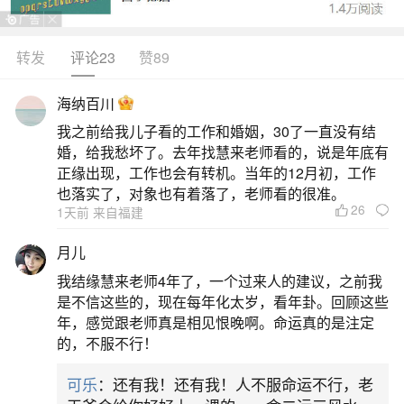
甚劳苦，因勤奋求上进而在中年末，虽可很顺利成
功并发展隆昌长久。但人、地格，有凶数者：在晚
转发
评论23
赞89
年或许会再产生艰难、困苦、劳心，甚至遭致失败
海纳百川
之忧。此三才局，若数理无凶，即无病，有病吃药
我之前给我儿子看的工作和婚姻，30了一直没有结
便可速愈。【大吉昌】吉凶指数：81（内容仅供参
婚，给我愁坏了。去年找慧来老师看的，说是年底有
考，不代表本站立场）2、梦见死去的爷爷我
正缘出现，工作也会有转机。当年的12月初，工作
也落实了，对象也有着落了，老师看的很准。
26
2、梦见代着去世爷爷看病的预兆
1天前 来自福建
月儿
1、梦见代着去世爷爷看病的预兆欣庆果能成功
我结缘慧来老师4年了，一个过来人的建议，之前我
顺调，容易发展达到目的，亦能成富、成贵，唯在
是不信这些的，现在每年化太岁，看年卦。回顾这些
幼少年期之境遇不稳安而较多变化、若为凶数尤其
年，感觉跟老师真是相见恨晚啊。命运真的是注定
的，不服不行！
以幼少年期间，恐有胃肠疾患及遭崩塌或坠落物所
伤之虑。【中吉】吉凶指数：87（内容仅供参考，
可乐
：还有我！还有我！人不服命运不行，老