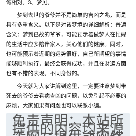
诚相对。3、梦见。
七零老顽童
：我母亲前年离世，刚开始我经常
梦到去世的爷爷并不是简单的吉凶之兆，而是
做梦梦见她，后来也是朋友介绍，找到慧来老
师，安排了超度法事，做梦再也没有梦到过
具有多重含义。以下是对该梦境的详细解析：普遍
了，一开始是半信半疑的，图个心安，给亡母
含义：梦到已故的爷爷，可能预示着做梦人在忙碌
超度，现在看来，人不信也不行。
的生活中应多陪伴家人，关心他们的健康。同时，
11
2天前 来自云南
也可能预示着近期的运势很好，自己所期望的事情
能够顺利执行，最终会获得成功，并且在财运方面
优秀的张同学
也有不错的表现。不同身份的。
老师收徒吗？？我对这些很感兴趣
15
2天前 来自山西
今天就为大家讲解到这里，一定要注意梦到带
死去的爷爷去看病吉凶的问题，以免引起不必要的
麻烦，大家如果有问题也可以联系小编。
免责声明：本站所
提供的内容均来源