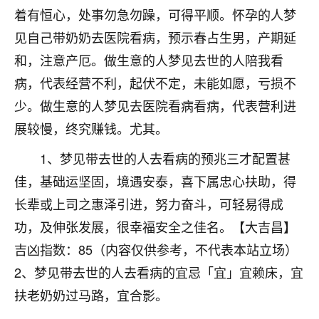
刚找老师做了补财库，希望财运更好一点！
着有恒心，处事勿急勿躁，可得平顺。怀孕的人梦
18
见自己带奶奶去医院看病，预示春占生男，产期延
2小时前 来自海南
和，注意产厄。做生意的人梦见去世的人陪我看
梦醒时分
病，代表经营不利，起伏不定，未能如愿，亏损不
我女儿高二叛逆，大半年不上学，一说她就要死要活
少。做生意的人梦见去医院看病看病，代表营利进
的，把我们两口子愁的不行，朋友给我推荐的慧来老
师，一开始我是病急乱投医，这半年来，法事一个个
展较慢，终究赚钱。尤其。
做完，我女儿跟变了个人一样，不期望她能考多好的
大学，只要能安安稳稳的把书读了，身体心理都健健
1、梦见带去世的人去看病的预兆三才配置甚
康康的我就很知足了！
佳，基础运坚固，境遇安泰，喜下属忠心扶助，得
长辈或上司之惠泽引进，努力奋斗，可轻易得成
鹿森
：可怜天下父母心啊！
功，及伸张发展，很幸福安全之佳名。【大吉昌】
16
3小时前 来自河北
吉凶指数：85（内容仅供参考，不代表本站立场）
付深
2、梦见带去世的人去看病的宜忌「宜」宜赖床，宜
我是公司人事调整，有升迁机会，但同时竞争的我们
扶老奶奶过马路，宜合影。
三个，找老师的时候是抱着侥幸心理，没想到老师看