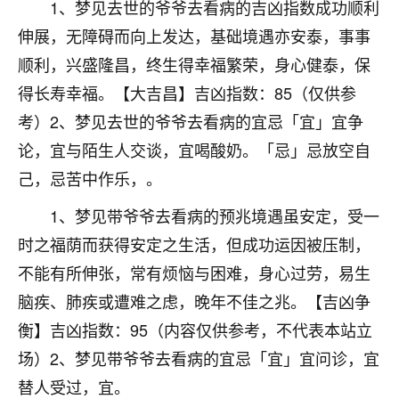
着我晋升有望，我半信半疑的按照老师建议，做了化
1、梦见去世的爷爷去看病的吉凶指数成功顺利
太岁还有一个发钱粮，本来年前的人事调整，拖到年
伸展，无障碍而向上发达，基础境遇亦安泰，事事
后，我以为都没戏了，结果开年一上班，开会提拔升
顺利，兴盛隆昌，终生得幸福繁荣，身心健泰，保
职第一个就是我，职务无所谓，主要是底薪加了
3000，非常开心，无论如何，感恩感谢！🙏🏻
得长寿幸福。【大吉昌】吉凶指数：85（仅供参
考）2、梦见去世的爷爷去看病的宜忌「宜」宜争
鹿森
：恭喜升职加薪！！，请客吗？�
论，宜与陌生人交谈，宜喝酸奶。「忌」忌放空自
32
12小时前 来自北京
己，忌苦中作乐，。
心心相印
1、梦见带爷爷去看病的预兆境遇虽安定，受一
我身体不太好，总是病病殃殃的，去检查又没什么大
时之福荫而获得安定之生活，但成功运因被压制，
问题，反正就是不舒服。中医西医看遍了，找不到问
不能有所伸张，常有烦恼与困难，身心过劳，易生
题，后来无意中看到有人推荐慧来老师，跟老师聊过
之后，心情豁然开朗，也听老师建议，处理了一些因
脑疾、肺疾或遭难之虑，晚年不佳之兆。【吉凶争
果问题。今年以来，身体比以前好多，主要是心情好
衡】吉凶指数：95（内容仅供参考，不代表本站立
了，老师说境随心转，现在深有体会了。
场）2、梦见带爷爷去看病的宜忌「宜」宜问诊，宜
鹿森
：是的，其实跟老师聊过之后，最大的感
替人受过，宜。
触，首先就是心态会变好，万般皆是命，半点