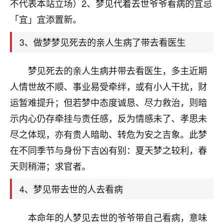
天爷会给你好好上一课的。一命二运三风水，
不代表本站立场）2、梦见代着去世爷爷看病的宜忌
哪样不服都不行！
「宜」宜添置新。
平安是福
：我也是每年找老师化太岁，看年
卦，认识老师3年了，都是缘分啊！
3、做梦梦见死去的亲人生病了带去看医生
19
17分钟前 来自湖北
梦见死去的亲人生病并带去看医生，多主近期
心若莲花
人情世故不顺、事业易受牵绊，或有小人干扰，财
我是做餐饮的，这两年，生意屡屡受挫，店开一家关
运暂难提升；但若梦中态度诚恳、尽力救治，则暗
一家，要么生意不好，生意好的就出事。前些年攒的
示内心仍存牵挂与责任感，反为情感未了、孝思未
家底快败光了，真是倒霉！我也想找人看看到底怎么
回事？
尽之体现，亦有贵人暗助、转危为安之吉象。此梦
在不同季节与身份下吉凶有别：夏天梦之较利，春
鹿森
：你可以找老师看看，人有时不服命不行
天则稍滞；求官者。
啊！
太阳当空赵
：我也做餐饮的，生意不算大，但
4、梦见带去世的人去看病
是我从找店开始都是找慧来老师跟进的，选
址、风水、还有开业日子，哪哪都看了，虽然
大环境不好，但是我家生意还可以，前几天又
本命年的人梦见去世的爷爷带自己看病，意味