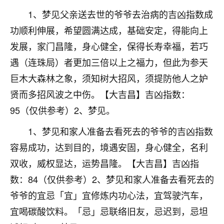
不由人！
1、梦见父亲送去世的爷爷去治病的吉凶指数成
功顺利伸展，希望圆满达成，基础安定，得能向上
9
1天前 来自四川
发展，家门昌隆，身心健全，保得长寿幸福，若巧
金白水清
遇（连珠局）者更加三倍以上之福力，但此为参天
我也想找老师看看，有没有人给个联系方式的啊？
巨木大森林之象，须知树大招风，须提防他人之妒
贤而多招风波之中伤。【大吉昌】吉凶指数：
鹿森
：慧来老师微信：gjsy0624
95（仅供参考）2、梦见。
12
1天前 来自江西
1、梦见和家人准备去看死去的爷爷的吉凶指数
青春168
容易成功，达到目的，境遇安固，身心健全，名利
我也想要，我也想要！
双收，威权显达，运势昌隆。【大吉昌】吉凶指
15
2天前 来自山西
数：84（仅供参考）2、梦见和家人准备去看死去的
Jessica李
爷爷的宜忌「宜」宜修炼内功心法，宜驾驶汽车，
老师做不做超度法事？我想给我奶奶做超度，她今年
宜喝碳酸饮料。「忌」忌联络旧友，忌迟到，忌坦
刚去世了。