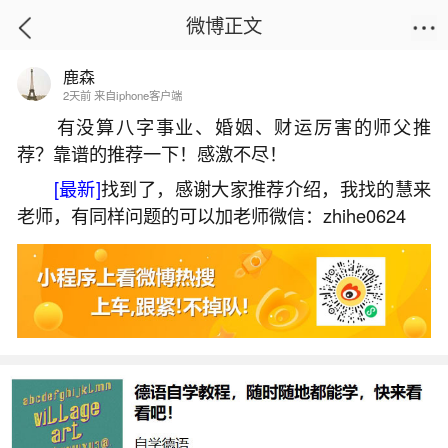
微博正文
鹿森
首页
热点
正文
2天前 来自iphone客户端
有没算八字事业、婚姻、财运厉害的师父推
荐？靠谱的推荐一下！感激不尽！
梦到带死去的爷爷去看病吉凶
[最新]
找到了，感谢大家推荐介绍，我找的慧来
2026-07-06 20:23:50
21 4 赞
老师，有同样问题的可以加老师微信：zhihe0624
生活中像梦到带死去的爷爷去看病吉凶都是很
常见的问题，但是小问题不注意可能会引起大麻
烦，下面就这个问题给大家做一些解读：
1、梦见死去的爷爷我带他去看病的预兆
1、梦见死去的爷爷我带他去看病的预兆青年期