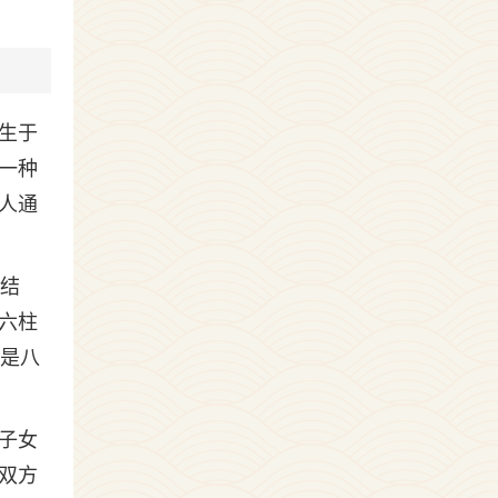
生于
一种
人通
备结
六柱
也是八
子女
双方