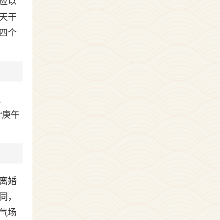
应以
天干
四个
、
“庚午
离婚
同，
气场