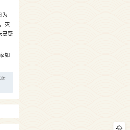
日为
，灾
夫妻感
家如
如涉