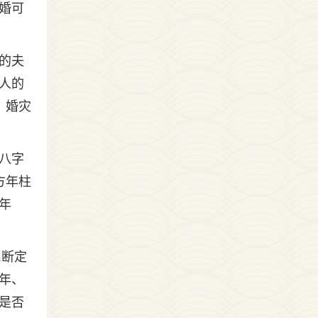
婚可
的夫
人的
。婚灾
八字
方年柱
年
系断定
年、
是否