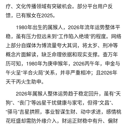
疗、文化传播领域有突破机会。部分平台用户反
不由人！
馈，已有猴女在2025。
9
1天前 来自四川
1980年出生的属猴人，2026年流年运势整体平
金白水清
稳，虽有压力但远未到“工作陷入绝境”的程度。网络
我也想找老师看看，有没有人给个联系方式的啊？
上部分自媒体为博流量夸大其词，将太岁、刑冲等
鹿森
：慧来老师微信：gjsy0624
概念片面解读，缺乏命理依据和现实支撑。查万年
历可知，1980年为庚申猴年，2026丙午年，申金与
12
1天前 来自江西
午火呈“半合火局”关系，并非严重相冲；且2026年
青春168
天干丙火生助申。
我也想要，我也想要！
2026年属猴人整体运势趋于稳定回升，虽有“天
15
2天前 来自山西
狗”、“丧门”等凶星干扰健康与家宅，但得“文昌”、
Jessica李
“驿马”吉星拱照，事业智谋生财、动中求进，感情桃
老师做不做超度法事？我想给我奶奶做超度，她今年
花旺盛却需防外缘介入，财运正财稳中有升、偏财
刚去世了。