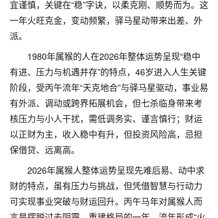
宜谨慎，关键在“稳”字诀，以柔克刚、顺势而为。这
七零老顽童
：我母亲前年离世，刚开始我经常
一年火旺克金，变动频繁，驿马星动带来出差、外
做梦梦见她，后来也是朋友介绍，找到慧来老
派。
师，安排了超度法事，做梦再也没有梦到过
了，一开始是半信半疑的，图个心安，给亡母
1980年属猴的人在2026年整体运势呈现“稳中
超度，现在看来，人不信也不行。
有进、压力与机遇并存”的特点，46岁进入人生关键
11
2天前 来自云南
阶段，受丙午流年“天克地合”与驿马星驱动，事业易
有外派、调动或跨界拓展机会，但七杀临身带来考
优秀的张同学
核压力与小人干扰，需低调务实、谨言慎行；财运
老师收徒吗？？我对这些很感兴趣
15
2天前 来自山西
以正财为主，收入稳中有升，但投资风险高，忌担
保借贷、远离高。
2026年属猴人整体运势呈现先难后易、动中求
财的特点，虽有压力与挑战，但凭借智慧与行动力
可实现事业突破与财运回升。丙午马年对属猴人而
言是摆脱过去阴霾、重建格局的一年。流年形成“火