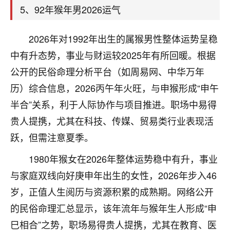
着我晋升有望，我半信半疑的按照老师建议，做了化
5、92年猴年男2026运气
太岁还有一个发钱粮，本来年前的人事调整，拖到年
后，我以为都没戏了，结果开年一上班，开会提拔升
职第一个就是我，职务无所谓，主要是底薪加了
2026年对1992年出生的属猴男性整体运势呈稳
3000，非常开心，无论如何，感恩感谢！🙏🏻
中有升态势，事业与财运较2025年有所回暖。根据
公开的民俗命理分析平台（如周易网、中华万年
鹿森
：恭喜升职加薪！！，请客吗？�
历）综合信息，2026丙午年火旺，与申猴形成“申午
32
12小时前 来自北京
半合”关系，利于人际协作与项目推进。职场中易得
心心相印
贵人提携，尤其在科技、传媒、贸易类行业表现活
我身体不太好，总是病病殃殃的，去检查又没什么大
跃，但需注意夏季。
问题，反正就是不舒服。中医西医看遍了，找不到问
1980年猴女在2026年整体运势稳中有升，事业
题，后来无意中看到有人推荐慧来老师，跟老师聊过
之后，心情豁然开朗，也听老师建议，处理了一些因
与家庭双线向好庚申年出生的女性，2026年步入46
果问题。今年以来，身体比以前好多，主要是心情好
岁，正值人生阅历与资源积累的成熟期。网络公开
了，老师说境随心转，现在深有体会了。
的民俗命理汇总显示，该年流年与猴年生人形成“申
鹿森
：是的，其实跟老师聊过之后，最大的感
巳相合”之势，职场易得贵人提携，尤其在教育、医
触，首先就是心态会变好，万般皆是命，半点