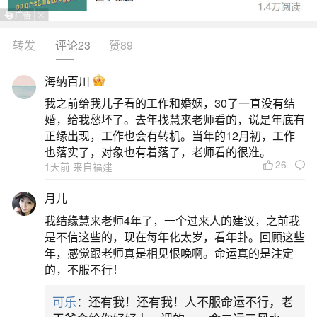
转发
评论23
赞89
生活中像猴年生的人2026年运程如何？都是很
常见的问题，但是小问题不注意可能会引起大麻
海纳百川
烦，下面就这个问题给大家做一些解读：
我之前给我儿子看的工作和婚姻，30了一直没有结
婚，给我愁坏了。去年找慧来老师看的，说是年底有
1、猴今年运势2026年运势如何
正缘出现，工作也会有转机。当年的12月初，工作
也落实了，对象也有着落了，老师看的很准。
26
1天前 来自福建
财运方面，正财稳中有升，偏财需谨慎。网易
星座、腾讯风水栏目均提醒：猴年出生者在2026年
月儿
不宜跟风投资虚拟币、高杠杆理财，适合稳健型基
我结缘慧来老师4年了，一个过来人的建议，之前我
金定投或不动产相关长期规划。部分人可能因技能
是不信这些的，现在每年化太岁，看年卦。回顾这些
年，感觉跟老师真是相见恨晚啊。命运真的是注定
变现（如设计、文案、培训）获得额外收入。感情
的，不服不行！
与健康需主动维护。紫微斗数排盘显示，红鸾星动
可乐
：还有我！还有我！人不服命运不行，老
但逢“天虚”，单身者易遇心动对象却易错失沟通