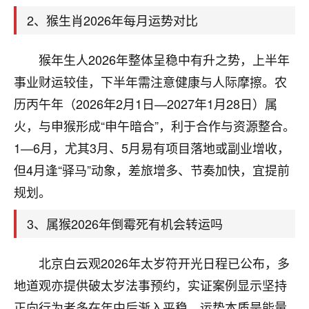
天爷会给你好好上一课的。一命二运三风水，
哪样不服都不行！
2、猴生肖2026年每月运势对比
平安是福
：我也是每年找老师化太岁，看年
卦，认识老师3年了，都是缘分啊！
猴年生人2026年整体呈稳中有升之势，上半年
19
事业财运较佳，下半年需注意健康与人际摩擦。农
17分钟前 来自湖北
历丙午年（2026年2月1日—2027年1月28日）属
心若莲花
火，与申猴形成“申午暗合”，利于合作与资源整合。
我是做餐饮的，这两年，生意屡屡受挫，店开一家关
1—6月，尤其3月、5月易有项目落地或副业增收，
一家，要么生意不好，生意好的就出事。前些年攒的
家底快败光了，真是倒霉！我也想找人看看到底怎么
但4月逢“驿马”动象，差旅增多、节奏加快，宜提前
回事？
规划。
鹿森
：你可以找老师看看，人有时不服命不行
3、属猴2026年倒霉死有机会转运吗
啊！
太阳当空赵
：我也做餐饮的，生意不算大，但
北京白云观2026年太岁符开光日程已公布，多
是我从找店开始都是找慧来老师跟进的，选
址、风水、还有开业日子，哪哪都看了，虽然
地道观亦提供破太岁法事预约，实证案例显示坚持
大环境不好，但是我家生意还可以，前几天又
正向行为者多在年中后渐入平稳。运势本质是能量