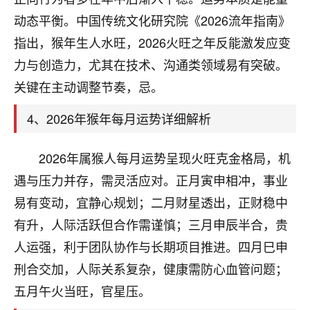
刚找老师做了补财库，希望财运更好一点！
动态平衡。中国传统文化研究院《2026流年指南》
18
2小时前 来自海南
指出，猴年生人水旺，2026火旺之年反能激发应变
力与创造力，尤其在技术、沟通类领域易有突破。
梦醒时分
关键在主动调整节奏，忌。
我女儿高二叛逆，大半年不上学，一说她就要死要活
的，把我们两口子愁的不行，朋友给我推荐的慧来老
4、2026年猴年每月运势详细解析
师，一开始我是病急乱投医，这半年来，法事一个个
做完，我女儿跟变了个人一样，不期望她能考多好的
大学，只要能安安稳稳的把书读了，身体心理都健健
2026年属猴人每月运势呈现火旺克金格局，机
康康的我就很知足了！
遇与压力并存，需灵活应对。正月寅申相冲，事业
鹿森
：可怜天下父母心啊！
易有变动，宜静心规划；二月财星透出，正财稳中
有升，人际活跃但合作需谨慎；三月申辰半合，贵
16
3小时前 来自河北
人运强，利于团队协作与长期项目推进。四月巳申
付深
刑合交加，人际关系复杂，健康需防心血管问题；
我是公司人事调整，有升迁机会，但同时竞争的我们
五月午火当旺，官星压。
三个，找老师的时候是抱着侥幸心理，没想到老师看