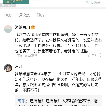
帮助，甚至存在经济进账机会。以下从不同角度展
开分析：一、基础解析：人际关系与机遇人际支
转发
评论23
赞89
持：梦境可能反映现实中你与亲友（尤其是弟弟或
海纳百川
类似关系的角色）的互动模式。弟弟在梦中常代表
我之前给我儿子看的工作和婚姻，30了一直没有结
亲密关系或情感依赖，其“死亡”可能象征
婚，给我愁坏了。去年找慧来老师看的，说是年底有
正缘出现，工作也会有转机。当年的12月初，工作
2、梦见弟弟死了是什么意思
也落实了，对象也有着落了，老师看的很准。
26
1天前 来自福建
一、不同身份的梦境解析普通人群：梦见弟弟
月儿
死去，通常预示近期人际关系良好。若遇到需要他
我结缘慧来老师4年了，一个过来人的建议，之前我
人协助的事情，朋友会主动伸出援手，体现社交支
是不信这些的，现在每年化太岁，看年卦。回顾这些
持系统的可靠性。从运势角度看，此梦暗示近期可
年，感觉跟老师真是相见恨晚啊。命运真的是注定
的，不服不行！
能面临挑战，但只要保持坚持，最终能顺利度过难
关，属于“先苦后甜”的象征。待业者：财运方面有积
可乐
：还有我！还有我！人不服命运不行，老