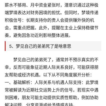
刚找老师做了补财库，希望财运更好一点！
薪水不够用、月中资金紧张时，潜意识通过这种极
18
端梦境表达对财务困境的担忧。但同时，梦境传递
2小时前 来自海南
积极信号：长期支持你的贵人会提供赚外快的机
梦醒时分
会，需重点把握。此外，提醒在主业上保持稳健节
我女儿高二叛逆，大半年不上学，一说她就要死要活
奏，避免因急功近利影响整体进展。
的，把我们两口子愁的不行，朋友给我推荐的慧来老
师，一开始我是病急乱投医，这半年来，法事一个个
5、梦见自己的弟弟死了是啥意思
做完，我女儿跟变了个人一样，不期望她能考多好的
大学，只要能安安稳稳的把书读了，身体心理都健健
康康的我就很知足了！
梦见自己的弟弟死了，通常并不预示真实的不
幸，反而可能象征近期人际关系良好，可能获得朋
鹿森
：可怜天下父母心啊！
友帮助或经济机遇。以下从不同角度展开分析：
16
3小时前 来自河北
一、基础解析：人际关系与机遇人际支持：此梦境
付深
常被解读为近期社交运势上升的信号。若现实中遇
我是公司人事调整，有升迁机会，但同时竞争的我们
到困难，朋友可能主动提供实质性帮助，例如协助
三个，找老师的时候是抱着侥幸心理，没想到老师看
解决问题、分享资源或给予情感支持。