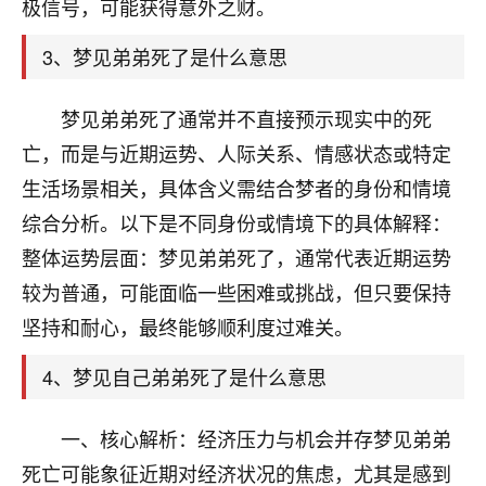
天爷会给你好好上一课的。一命二运三风水，
极信号，可能获得意外之财。
哪样不服都不行！
平安是福
：我也是每年找老师化太岁，看年
3、梦见弟弟死了是什么意思
卦，认识老师3年了，都是缘分啊！
梦见弟弟死了通常并不直接预示现实中的死
19
17分钟前 来自湖北
亡，而是与近期运势、人际关系、情感状态或特定
心若莲花
生活场景相关，具体含义需结合梦者的身份和情境
我是做餐饮的，这两年，生意屡屡受挫，店开一家关
综合分析。以下是不同身份或情境下的具体解释：
一家，要么生意不好，生意好的就出事。前些年攒的
整体运势层面：梦见弟弟死了，通常代表近期运势
家底快败光了，真是倒霉！我也想找人看看到底怎么
回事？
较为普通，可能面临一些困难或挑战，但只要保持
坚持和耐心，最终能够顺利度过难关。
鹿森
：你可以找老师看看，人有时不服命不行
啊！
4、梦见自己弟弟死了是什么意思
太阳当空赵
：我也做餐饮的，生意不算大，但
是我从找店开始都是找慧来老师跟进的，选
一、核心解析：经济压力与机会并存梦见弟弟
址、风水、还有开业日子，哪哪都看了，虽然
大环境不好，但是我家生意还可以，前几天又
死亡可能象征近期对经济状况的焦虑，尤其是感到