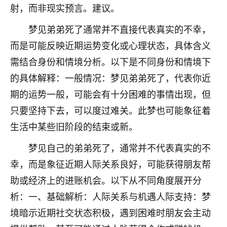
射，而非现实预言。建议。
不由人！
梦见弟弟死了通常并不直接代表真实的不幸，
9
1天前 来自四川
而是可能反映近期运势变化或心理状态，具体含义
金白水清
需结合身份和情境分析。以下是不同身份和情境下
我也想找老师看看，有没有人给个联系方式的啊？
的具体解释：一般情况：梦见弟弟死了，代表你近
期的运势一般，可能会有十分困难的事情出现，但
鹿森
：慧来老师微信：gjsy0624
只要坚持下去，可以度过难关。此梦也可能象征着
12
1天前 来自江西
生活中某些旧阶段的结束或新。
青春168
梦见自己的弟弟死了，通常并不代表真实的不
我也想要，我也想要！
幸，而是象征近期人际关系良好，可能获得朋友帮
15
2天前 来自山西
助或经济上的进账机会。以下从不同角度展开分
Jessica李
析：一、基础解析：人际关系与机遇人际支持：梦
老师做不做超度法事？我想给我奶奶做超度，她今年
境暗示近期社交状态积极，遇到困难时朋友会主动
刚去世了。