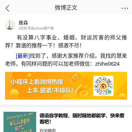
微博正文
鹿森
首页
热点
正文
2天前 来自iphone客户端
有没算八字事业、婚姻、财运厉害的师父推
荐？靠谱的推荐一下！感激不尽！
梦见弟弟死亡是什么意思啊？
[最新]
找到了，感谢大家推荐介绍，我找的慧来
2026-07-07 10:33:16
5 2 赞
老师，有同样问题的可以加老师微信：zhihe0624
生活中像梦见弟弟死亡是什么意思啊？都是很
常见的问题，但是小问题不注意可能会引起大麻
烦，下面就这个问题给大家做一些解读：
1、梦见自己的弟弟死了是啥意思
梦见自己的弟弟死了，通常并不直接预示负面
事件，反而可能象征近期人际关系良好，易获他人