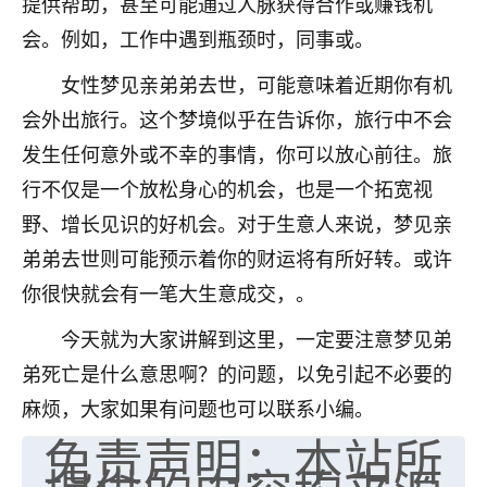
提供帮助，甚至可能通过人脉获得合作或赚钱机
七零老顽童
：我母亲前年离世，刚开始我经常
会。例如，工作中遇到瓶颈时，同事或。
做梦梦见她，后来也是朋友介绍，找到慧来老
师，安排了超度法事，做梦再也没有梦到过
女性梦见亲弟弟去世，可能意味着近期你有机
了，一开始是半信半疑的，图个心安，给亡母
会外出旅行。这个梦境似乎在告诉你，旅行中不会
超度，现在看来，人不信也不行。
发生任何意外或不幸的事情，你可以放心前往。旅
11
2天前 来自云南
行不仅是一个放松身心的机会，也是一个拓宽视
野、增长见识的好机会。对于生意人来说，梦见亲
优秀的张同学
弟弟去世则可能预示着你的财运将有所好转。或许
老师收徒吗？？我对这些很感兴趣
15
2天前 来自山西
你很快就会有一笔大生意成交，。
今天就为大家讲解到这里，一定要注意梦见弟
弟死亡是什么意思啊？的问题，以免引起不必要的
麻烦，大家如果有问题也可以联系小编。
免责声明：本站所