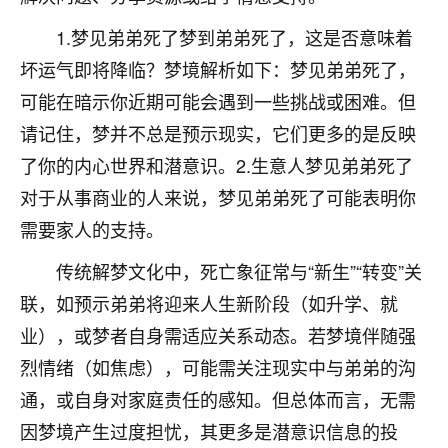
着我晋升有望，我半信半疑的按照老师建议，做了化
太岁还有一个发钱粮，本来年前的人事调整，拖到年
1.梦见弟弟死了梦到弟弟死了，这是否意味着
后，我以为都没戏了，结果开年一上班，开会提拔升
坏运气即将降临？梦境解析如下：梦见弟弟死了，
职第一个就是我，职务无所谓，主要是底薪加了
3000，非常开心，无论如何，感恩感谢！🙏🏻
可能在暗示你近期可能会遇到一些挑战或困难。但
请记住，梦并不总是预示现实，它们更多的是反映
鹿森
：恭喜升职加薪！！，请客吗？�
了你的内心世界和潜意识。2.生意人梦见弟弟死了
32
12小时前 来自北京
对于从事商业的人来说，梦见弟弟死了可能表明你
需要家人的支持。
心心相印
我身体不太好，总是病病殃殃的，去检查又没什么大
传统解梦文化中，死亡象征常与“新生”“转变”关
问题，反正就是不舒服。中医西医看遍了，找不到问
联，如预示弟弟将迎来人生新阶段（如升学、就
题，后来无意中看到有人推荐慧来老师，跟老师聊过
之后，心情豁然开朗，也听老师建议，处理了一些因
业），或梦者自身需适应关系动态。若梦境伴随强
果问题。今年以来，身体比以前好多，主要是心情好
烈情绪（如焦虑），可能需关注现实中与弟弟的沟
了，老师说境随心转，现在深有体会了。
通，或自身对家庭责任的感知。但总体而言，无需
鹿森
：是的，其实跟老师聊过之后，最大的感
因梦境产生过度担忧，其更多是潜意识信息的投
触，首先就是心态会变好，万般皆是命，半点