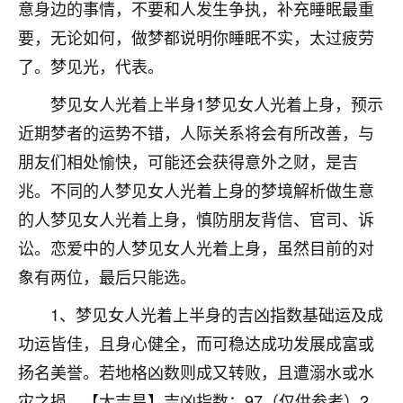
意身边的事情，不要和人发生争执，补充睡眠最重
七零老顽童
：我母亲前年离世，刚开始我经常
要，无论如何，做梦都说明你睡眠不实，太过疲劳
做梦梦见她，后来也是朋友介绍，找到慧来老
了。梦见光，代表。
师，安排了超度法事，做梦再也没有梦到过
了，一开始是半信半疑的，图个心安，给亡母
梦见女人光着上半身1梦见女人光着上身，预示
超度，现在看来，人不信也不行。
近期梦者的运势不错，人际关系将会有所改善，与
11
2天前 来自云南
朋友们相处愉快，可能还会获得意外之财，是吉
兆。不同的人梦见女人光着上身的梦境解析做生意
优秀的张同学
的人梦见女人光着上身，慎防朋友背信、官司、诉
老师收徒吗？？我对这些很感兴趣
15
2天前 来自山西
讼。恋爱中的人梦见女人光着上身，虽然目前的对
象有两位，最后只能选。
1、梦见女人光着上半身的吉凶指数基础运及成
功运皆佳，且身心健全，而可稳达成功发展成富或
扬名美誉。若地格凶数则成又转败，且遭溺水或水
灾之损。【大吉昌】吉凶指数：97（仅供参考）2、