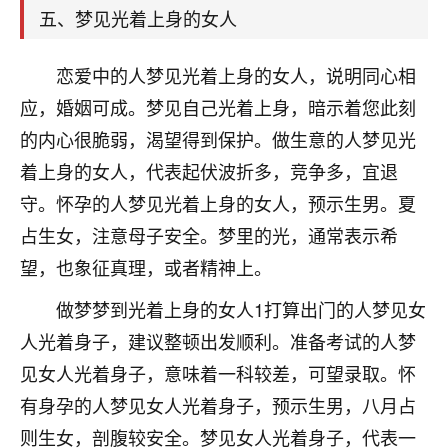
着我晋升有望，我半信半疑的按照老师建议，做了化
五、梦见光着上身的女人
太岁还有一个发钱粮，本来年前的人事调整，拖到年
后，我以为都没戏了，结果开年一上班，开会提拔升
职第一个就是我，职务无所谓，主要是底薪加了
恋爱中的人梦见光着上身的女人，说明同心相
3000，非常开心，无论如何，感恩感谢！🙏🏻
应，婚姻可成。梦见自己光着上身，暗示着您此刻
的内心很脆弱，渴望得到保护。做生意的人梦见光
鹿森
：恭喜升职加薪！！，请客吗？�
着上身的女人，代表起伏波折多，竞争多，宜退
32
12小时前 来自北京
守。怀孕的人梦见光着上身的女人，预示生男。夏
心心相印
占生女，注意母子安全。梦里的光，通常表示希
我身体不太好，总是病病殃殃的，去检查又没什么大
望，也象征真理，或者精神上。
问题，反正就是不舒服。中医西医看遍了，找不到问
做梦梦到光着上身的女人1打算出门的人梦见女
题，后来无意中看到有人推荐慧来老师，跟老师聊过
之后，心情豁然开朗，也听老师建议，处理了一些因
人光着身子，建议整顿出发顺利。准备考试的人梦
果问题。今年以来，身体比以前好多，主要是心情好
见女人光着身子，意味着一科较差，可望录取。怀
了，老师说境随心转，现在深有体会了。
有身孕的人梦见女人光着身子，预示生男，八月占
鹿森
：是的，其实跟老师聊过之后，最大的感
则生女，剖腹较安全。梦见女人光着身子，代表一
触，首先就是心态会变好，万般皆是命，半点