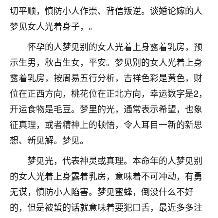
切平顺，慎防小人作崇、背信叛逆。谈婚论嫁的人
不由人！
梦见女人光着身子，。
9
1天前 来自四川
怀孕的人梦见别的女人光着上身露着乳房，预
金白水清
示生男，秋占生女，平安。梦见别的女人光着上身
我也想找老师看看，有没有人给个联系方式的啊？
露着乳房，按周易五行分析，吉祥色彩是黄色，财
鹿森
：慧来老师微信：gjsy0624
位在正西方向，桃花位在正北方向，幸运数字是2，
开运食物是毛豆。梦里的光，通常表示希望，也象
12
1天前 来自江西
征真理，或者精神上的顿悟，令人耳目一新的新思
青春168
想、新见解。梦见。
我也想要，我也想要！
梦见光，代表神灵或真理。本命年的人梦见别
15
2天前 来自山西
的女人光着上身露着乳房，意味着不可冲动，有勇
Jessica李
无谋，慎防小人陷害。梦见蜜蜂，倒没什么不好
老师做不做超度法事？我想给我奶奶做超度，她今年
的，但是被蜇的话就意味着要犯口舌，最近多多注
刚去世了。