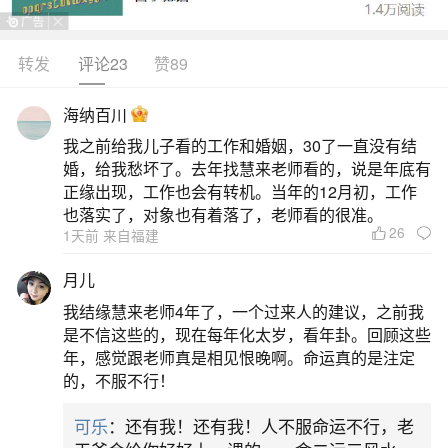
转发
评论23
赞89
生活中像梦到光着上身的女人都是很常见的问
题，但是小问题不注意可能会引起大麻烦，下面就
海纳百川
这个问题给大家做一些解读：
我之前给我儿子看的工作和婚姻，30了一直没有结
婚，给我愁坏了。去年找慧来老师看的，说是年底有
一、梦见女人光着上身什么意思？
正缘出现，工作也会有转机。当年的12月初，工作
也落实了，对象也有着落了，老师看的很准。
26
1天前 来自福建
梦见女人光着上身，预示近期梦者的运势不
错，人际关系将会有所改善，与朋友们相处愉快，
月儿
可能还会获得意外之财，是吉兆。爱情将出现混乱
我结缘慧来老师4年了，一个过来人的建议，之前我
的局面，爱上不该爱的人，舍弃不应舍弃的爱，都
是不信这些的，现在每年化太岁，看年卦。回顾这些
年，感觉跟老师真是相见恨晚啊。命运真的是注定
是你会犯下的情感错误。你如果能维持现时的感情
的，不服不行！
状态，或者让爱情进入冷藏期，过一段时间再做抉
可乐
：还有我！还有我！人不服命运不行，老
择的话，情况会对你有利很多。不同的人梦见女人