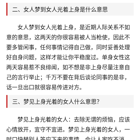
天爷会给你好好上一课的。一命二运三风水，
哪样不服都不行！
二、女人梦到女人光着上身是什么意思
平安是福
：我也是每年找老师化太岁，看年
卦，认识老师3年了，都是缘分啊！
女人梦到女人光着上身，是近期人际关系不如
19
意的意思，这两天的你很容易被人当枪使，因此不
17分钟前 来自湖北
要多管闲事，任何事情记得自己做，同时妥善处理
心若莲花
好自身问题，这样才能让你平稳度过。单身女性这
我是做餐饮的，这两年，生意屡屡受挫，店开一家关
两天容易惹不良绯闻，如不想是非上身尽量注意自
一家，要么生意不好，生意好的就出事。前些年攒的
家底快败光了，真是倒霉！我也想找人看看到底怎么
己的言行举止；千万不要在背后谈论同事的是非，
回事？
话一旦出口就很容易传进对方。
鹿森
：你可以找老师看看，人有时不服命不行
三、梦见上身光着的女人什么意思？
啊！
太阳当空赵
：我也做餐饮的，生意不算大，但
梦见上身光着的女人：去除无谓的烦恼，应该
是我从找店开始都是找慧来老师跟进的，选
址、风水、还有开业日子，哪哪都看了，虽然
心情放开，宜守不宜进。梦见上身光着的女人，一
大环境不好，但是我家生意还可以，前几天又
时口快替别人答应下来的事情，会让人家吃不消。