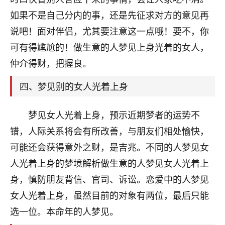
刚找老师做了补财库，希望财运更好一点！
如果不是自己分内的事，还是先征求对方的意见再
18
2小时前 来自海南
说吧！面对伴侣，尤其要注意这一点哦！要不，你
可有得尴尬的！做生意的人梦见上身光着的女人，
梦醒时分
仲介得财，把握良。
我女儿高二叛逆，大半年不上学，一说她就要死要活
的，把我们两口子愁的不行，朋友给我推荐的慧来老
四、梦见别的女人光着上身
师，一开始我是病急乱投医，这半年来，法事一个个
做完，我女儿跟变了个人一样，不期望她能考多好的
大学，只要能安安稳稳的把书读了，身体心理都健健
梦见女人光着上身，预示近期梦者的运势不
康康的我就很知足了！
错，人际关系将会有所改善，与朋友们相处愉快，
鹿森
：可怜天下父母心啊！
可能还会获得意外之财，是吉兆。不同的人梦见女
人光着上身的梦境解析做生意的人梦见女人光着上
16
3小时前 来自河北
身，慎防朋友背信、官司、诉讼。恋爱中的人梦见
付深
女人光着上身，虽然目前的对象有两位，最后只能
我是公司人事调整，有升迁机会，但同时竞争的我们
选一位。本命年的人梦见。
三个，找老师的时候是抱着侥幸心理，没想到老师看