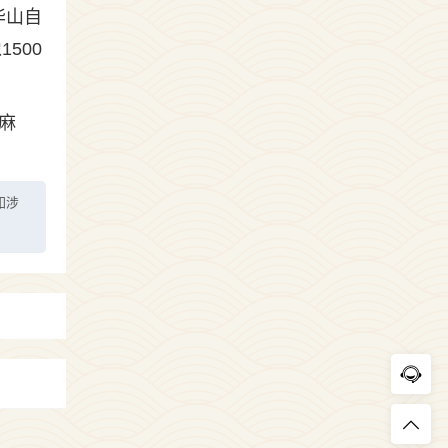
华山自
500
麻
如涉