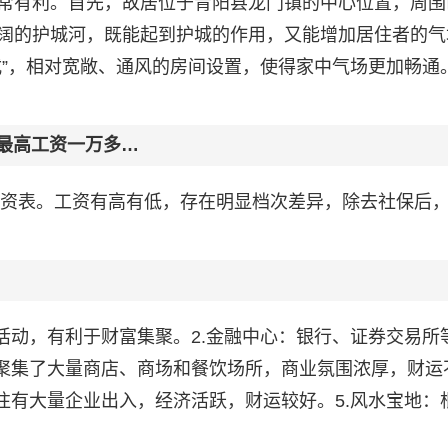
常有利。首先，故居位于青阳县龙门镇的中心位置，周围
阔的护城河，既能起到护城的作用，又能增加居住者的气
式”，相对宽敞、通风的房间设置，使得家中气场更加畅通
!最高工资一万多…
的工资表。工资有高有低，存在明显档次差异，除去社保后
活动，有利于财富集聚。2.金融中心：银行、证券交易所
：聚集了大量商店、商场和餐饮场所，商业氛围浓厚，财运
往有大量企业出入，经济活跃，财运较好。5.风水宝地：