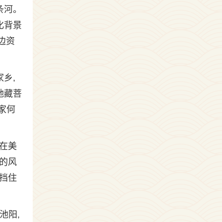
条河。
化背景
边资
乡,
地藏菩
家何
在美
的风
挡住
池阳,