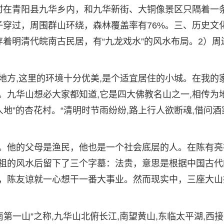
村在青阳县九华乡内，和九华新街、大铜像景区只隔着一
子穿过，周围群山环绕，森林覆盖率有76%。三、历史文
着明清代皖南古民居，有“九龙戏水”的风水布局。2）周
方,这里的环境十分优美,是个适宜居住的小城。在我的家
。九华山想必大家都知道,它是四大佛教名山之一,相传为
人地”的杏花村。“清明时节雨纷纷,路上行人欲断魂,借问酒
。他的父母是渔民，他也是一个社会底层的人。在陈有亮
祖的风水后留下了三个字墓：法贵，意思是根据中国古代
，陈友谅就一心想干一番大事业。然而现实中，三座大山
第一山”之称,九华山北俯长江,南望黄山,东临太平湖,西接