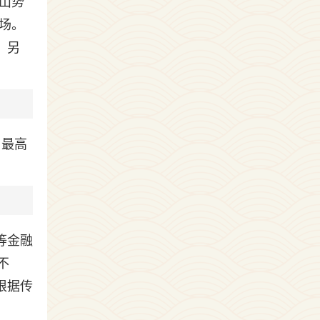
山势
场。
。另
，最高
等金融
不
根据传