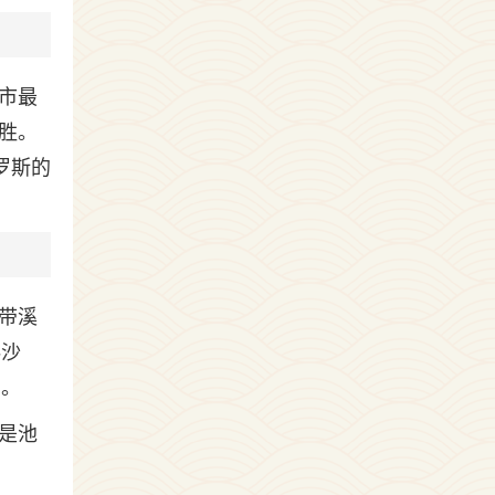
市最
胜。
罗斯的
带溪
科沙
帕。
是池