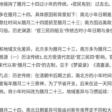
地保持了腊月二十四过小年的传统。•官民有别：过去北
多在腊月二十四。具体原因和背景如下：南北小年日期差
祭灶时间从腊月二十四提前至腊月二十三；南方因远离政
习俗。历史渊源：“官三民四船五”传统古时小年日期与身
和地域文化差异，北方多为腊月二十三，南方多为腊月二
源（一）历法传统1.北方受清代宫廷"官三民四"影响，
宋代以来"腊月二十四"的古制，见于《梦粱录》《清嘉录
几点：历史传统：在清朝中后期之前，南北方的小年时间
室每年腊月二十三祭神，为了节省开支，后来在这一天同
响，将小年时间改为腊月二十三。地域差异与习惯延续：
腊月二十四，南北日期差异可能由对新年夜界定不同和大