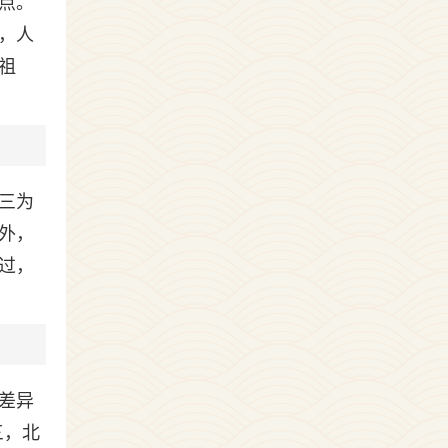
点。
，人
祖
三为
外，
过，
差异
三，北