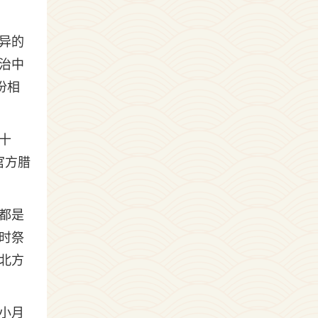
。
异的
治中
份相
十
官方腊
。
都是
时祭
北方
小月