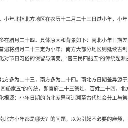
，小年北指北方地区在农历十二月二十三日过小年，小年
多在腊月二十四。具体原因和背景如下：南北小年日期差
普遍将腊月二十三定为小年；南方大部分地区则延续古制
化对节日习俗的保留与演变。“官三民四船五”的传统起源
北方多为二十三，南方多为二十四。南北方日期差异源于
民四船家五”的传统，即官府二十三祭灶，百姓二十四，北
化根源：小年日期的南北差异可追溯至古代社会分工与祭
南北方小年都是哪天？的问题，以免引起不必要的麻烦，