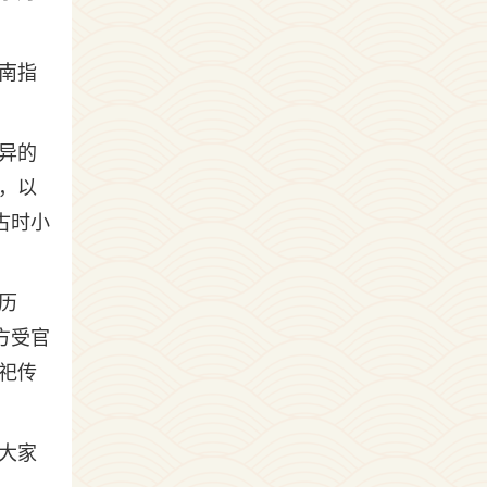
南指
异的
，以
古时小
历
方受官
祀传
大家