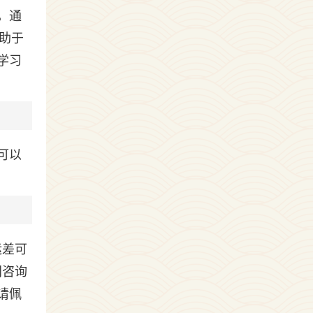
，通
助于
学习
可以
运差可
门咨询
请佩