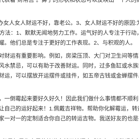
代表着“财帛宫”。鼻子的形状和状态可以反映出一个人的
办女人女人财运不好，靠老公。3、女人财运不好的原因:
种方法：1、默默无闻地努力工作。运气好的人专注于行动
耀。他们总是专注于更好的工作表现。2、与积观的人。
对财运有重要影响。例如，房梁压顶、大门对卫生间等情
风水禁忌，可以有助于改善财运。同时，过多鱼缸或水族
财运，可以摆放开运摆件或挂件，如五帝古钱或金蝉摆件
，一倒霉起来要好久好久！因此我们做什么事情都不顺利
让自己的运好起来！1.佩戴吉祥物。帮助你化解霉运，转
家一对一的定制适合你自己的转运吉物。我送好友的也是