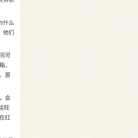
财务状
为什么
，他们
况可
箱，
。原
，会
运旺
在红