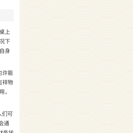
桌上
况下
自身
也许能
吉祥物
用，
人们可
会通