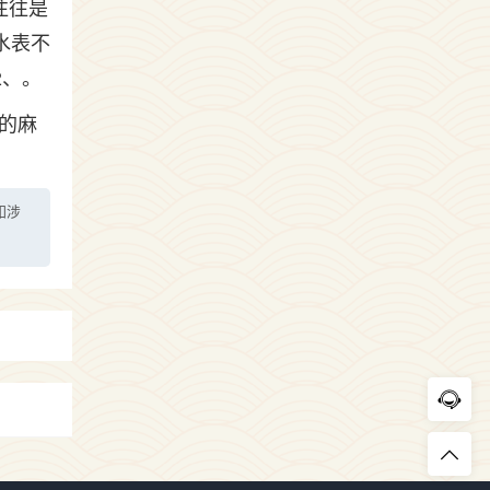
往往是
水表不
2、。
的麻
如涉