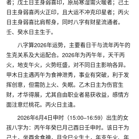
刚找老师做了补财库，希望财运更好一点！
者；戊土日主身弱喜印，原局寒湿需火暖者；己土
日主身弱喜丙火正印，且大运不冲克印星者；丙火
18
2小时前 来自海南
日主身弱喜比肩帮身，同时八字有财星流通者。
梦醒时分
壬、癸水日主生于。
我女儿高二叛逆，大半年不上学，一说她就要死要活
八字算2026年运势，主要看日干与流年丙午的
的，把我们两口子愁的不行，朋友给我推荐的慧来老
师，一开始我是病急乱投医，这半年来，法事一个个
生克关系及大运配合。2026年为丙午年，天干丙
做完，我女儿跟变了个人一样，不期望她能考多好的
火，地支午火，火势旺盛，对不同日主影响各异。
大学，只要能安安稳稳的把书读了，身体心理都健健
甲木日主遇丙午为食神泄秀，事业有突破，利于发
康康的我就很知足了！
挥创意，但需防上火、失眠。乙木日主为伤官生
鹿森
：可怜天下父母心啊！
财，才华得展，尤其自由职业者易获收益，感情方
16
3小时前 来自河北
面注意烂桃花。丙火日主逢。
付深
2026年6月4日申时（15:00–16:59）出生的女
我是公司人事调整，有升迁机会，但同时竞争的我们
孩八字为：丙午年癸巳月己酉日壬申时。该日干为
三个，找老师的时候是抱着侥幸心理，没想到老师看
己土，坐酉金食神，月令巳火生土，年支午火、年