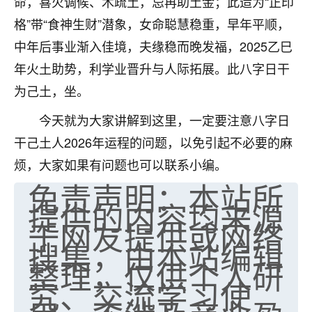
命，喜火调候、木疏土，忌再助土金；此造为“正印
七零老顽童
：我母亲前年离世，刚开始我经常
格”带“食神生财”潜象，女命聪慧稳重，早年平顺，
做梦梦见她，后来也是朋友介绍，找到慧来老
中年后事业渐入佳境，夫缘稳而晚发福，2025乙巳
师，安排了超度法事，做梦再也没有梦到过
年火土助势，利学业晋升与人际拓展。此八字日干
了，一开始是半信半疑的，图个心安，给亡母
超度，现在看来，人不信也不行。
为己土，坐。
11
2天前 来自云南
今天就为大家讲解到这里，一定要注意八字日
干己土人2026年运程的问题，以免引起不必要的麻
优秀的张同学
烦，大家如果有问题也可以联系小编。
老师收徒吗？？我对这些很感兴趣
15
免责声明：本站所
2天前 来自山西
提供的内容均来源
于网友提供或网络
搜集，由本站编辑
整理，仅供个人研
究、交流学习使