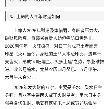
天爷会给你好好上一课的。一命二运三风水，
哪样不服都不行！
平安是福
：我也是每年找老师化太岁，看年
3、土命的人今年财运如何
卦，认识老师3年了，都是缘分啊！
19
17分钟前 来自湖北
土命人2026年财运整体偏弱，身旺者压力大、
破财风险高，身弱者有贵人助但需防口舌是非。
心若莲花
2026丙午年，火旺极盛，对日干为戊己土者而言，
我是做餐饮的，这两年，生意屡屡受挫，店开一家关
一家，要么生意不好，生意好的就出事。前些年攒的
印星（火）当令。身旺的土命人本忌印比，流年干
家底快败光了，真是倒霉！我也想找人看看到底怎么
支皆火，形成“印旺埋金、火多土焦”之势，事业难推
回事？
进、收入易缩水，尤其农历四月癸巳、五月甲午、
鹿森
：你可以找老师看看，人有时不服命不行
六月午未合火、。
啊！
太阳当空赵
：我也做餐饮的，生意不算大，但
2026年发大财的八字，主要是壬水、癸水日主
是我从找店开始都是找慧来老师跟进的，选
身强，且八字中带丙火或丁火财星者；甲木日主身
址、风水、还有开业日子，哪哪都看了，虽然
强喜食伤生财，地支有亥卯未木局或寅卯辰会局
大环境不好，但是我家生意还可以，前几天又