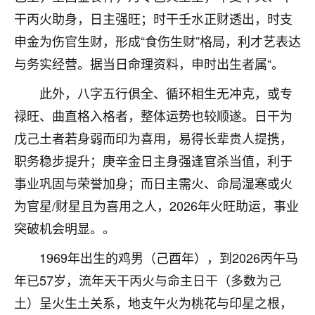
着我晋升有望，我半信半疑的按照老师建议，做了化
干丙火助身，日主强旺；时干壬水正财透出，时支
太岁还有一个发钱粮，本来年前的人事调整，拖到年
后，我以为都没戏了，结果开年一上班，开会提拔升
申金为伤官生财，形成“食伤生财”格局，利才艺表达
职第一个就是我，职务无所谓，主要是底薪加了
与务实经营。据当日命理资料，申时出生者属“。
3000，非常开心，无论如何，感恩感谢！🙏🏻
此外，八字五行俱全、循环相生无冲克，或专
鹿森
：恭喜升职加薪！！，请客吗？�
禄旺、曲直格入格者，整体运势也较顺遂。日干为
32
12小时前 来自北京
戊己土者若身弱而印为喜用，易得长辈贵人提携，
职务稳步提升；庚辛金日主身强逢官杀当值，利于
心心相印
事业巩固与荣誉加身；而日主需火、命局湿寒或火
我身体不太好，总是病病殃殃的，去检查又没什么大
问题，反正就是不舒服。中医西医看遍了，找不到问
为官星/财星且为喜用之人，2026年火旺助运，事业
题，后来无意中看到有人推荐慧来老师，跟老师聊过
突破机会明显。。
之后，心情豁然开朗，也听老师建议，处理了一些因
果问题。今年以来，身体比以前好多，主要是心情好
1969年出生的鸡男（己酉年），到2026丙午马
了，老师说境随心转，现在深有体会了。
年已57岁，流年天干丙火与命主日干（多数为己
鹿森
：是的，其实跟老师聊过之后，最大的感
土）呈火生土关系，地支午火为桃花与印星之根，
触，首先就是心态会变好，万般皆是命，半点