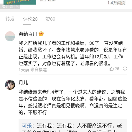
转发
评论23
赞89
生活中像八字日干己土人2026年运程都是很常
见的问题，但是小问题不注意可能会引起大麻烦，
海纳百川
下面就这个问题给大家做一些解读：
我之前给我儿子看的工作和婚姻，30了一直没有结
婚，给我愁坏了。去年找慧来老师看的，说是年底有
1、己土遇到丙午年是犯太岁吗
正缘出现，工作也会有转机。当年的12月初，工作
也落实了，对象也有着落了，老师看的很准。
26
1天前 来自福建
因此，己土之人此年虽需注意情绪波动与决策
节奏，但整体运势平稳，事业有贵人提携，财运稳
月儿
中有升，健康亦无大碍，关键在“借火成势，不争不
我结缘慧来老师4年了，一个过来人的建议，之前我
躁”。所谓犯太岁，在己土身上更多体现为能量升级
是不信这些的，现在每年化太岁，看年卦。回顾这些
年，感觉跟老师真是相见恨晚啊。命运真的是注定
的过渡期，而非灾厄临门。
的，不服不行！
2、生于辛酉年辛卯月己亥日丙寅时的人在2026
可乐
：还有我！还有我！人不服命运不行，老
丙午年每个月的财运旺