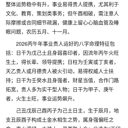
整体运势稳中有升，事业易得贵人提携，尤其利于
不由人！
文化、教育、策划类事务；但午酉相破，需注意人
9
1天前 来自四川
际摩擦或合同细节疏漏，健康上留心心脑血管及睡
眠问题，农历五月、十一月。
金白水清
我也想找老师看看，有没有人给个联系方式的啊？
2026丙午年事业贵人运好的八字命理特征包
括：日干为戊己土且身弱喜印者，因流年丙午火旺
鹿森
：慧来老师微信：gjsy0624
生土，得长辈、领导提携；日柱为壬寅或丁亥者，
12
1天前 来自江西
天乙贵人或月德贵人被火引动，易得权威人士扶
青春168
持；日干为壬癸水且身强者，财星当值，合作门路
我也想要，我也想要！
拓宽，贵人多为实干型人物；日干为甲子、庚午
15
2天前 来自山西
者，火生土旺，事业运势飙升。
Jessica李
己丑戊辰己酉丙子为己土日主，生于辰月，地
老师做不做超度法事？我想给我奶奶做超度，她今年
支丑辰酉子构成土金水相生之势，属身强偏旺之
刚去世了。