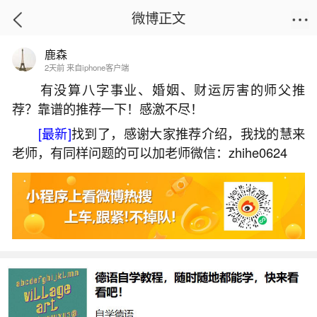
微博正文
鹿森
首页
运势
正文
2天前 来自iphone客户端
有没算八字事业、婚姻、财运厉害的师父推
荐？靠谱的推荐一下！感激不尽！
八字日干己土人2026年运程
[最新]
找到了，感谢大家推荐介绍，我找的慧来
2026-07-07 19:57:32
26 10 赞
老师，有同样问题的可以加老师微信：zhihe0624