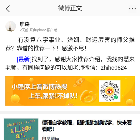
微博正文
鹿森
首页
热点
正文
2天前 来自iphone客户端
有没算八字事业、婚姻、财运厉害的师父推
荐？靠谱的推荐一下！感激不尽！
犯地基太岁房子怎么样？
[最新]
找到了，感谢大家推荐介绍，我找的慧来
2026-07-07 20:42:51
26 4 赞
老师，有同样问题的可以加老师微信：zhihe0624