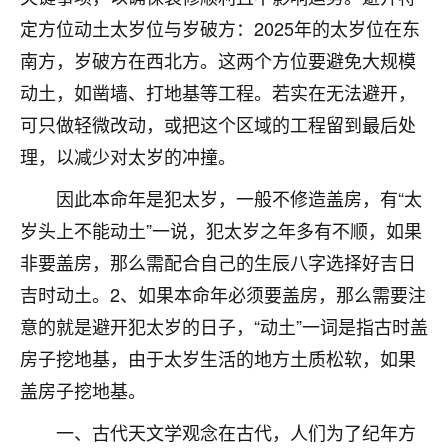
刚找老师做了补财库，希望财运更好一点！
定方位动土太岁位与岁破方：2025年的太岁位在东
18
2小时前 来自海南
南方，岁破方在西北方。这两个方位要避免大规模
动土，如凿墙、打地基等工程。若实在无法避开，
梦醒时分
可只做轻微改动，或把这个区域的工程留到最后处
我女儿高二叛逆，大半年不上学，一说她就要死要活
的，把我们两口子愁的不行，朋友给我推荐的慧来老
理，以减少对太岁的冲撞。
师，一开始我是病急乱投医，这半年来，法事一个个
做完，我女儿跟变了个人一样，不期望她能考多好的
因此本命年是犯太岁，一般不修造盖房，有“太
大学，只要能安安稳稳的把书读了，身体心理都健健
岁头上不能动土”一说，犯太岁之年多有不顺，如果
康康的我就很知足了！
非要盖房，那么需配合自己的生辰八字选择好吉日
鹿森
：可怜天下父母心啊！
吉时动土。2、如果本命年必须要盖房，那么需要注
意的就是避开犯太岁的日子，“动土”一词是指古时盖
16
3小时前 来自河北
房子挖地基，由于太岁生活的地方土质松软，如果
付深
盖房子挖地基。
我是公司人事调整，有升迁机会，但同时竞争的我们
三个，找老师的时候是抱着侥幸心理，没想到老师看
一、古代天文学观念在古代，人们为了纪年方