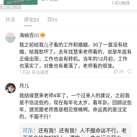
转发
评论23
赞89
生活中像犯地基太岁房子怎么样？都是很常见
的问题，但是小问题不注意可能会引起大麻烦，下
海纳百川
面就这个问题给大家做一些解读：
我之前给我儿子看的工作和婚姻，30了一直没有结
婚，给我愁坏了。去年找慧来老师看的，说是年底有
1、如何解释“不能在太岁头上动土”中的太岁？
正缘出现，工作也会有转机。当年的12月初，工作
动土会怎样？
也落实了，对象也有着落了，老师看的很准。
26
1天前 来自福建
迁徙,嫁娶,建屋都要看太岁所在的方位,如果正
月儿
对太岁所在的方位,则诸事就要停止。所谓“太岁”,指
我结缘慧来老师4年了，一个过来人的建议，之前我
“太岁星”,它是一颗古人虚拟的风凶星.传说,它常常躲
是不信这些的，现在每年化太岁，看年卦。回顾这些
年，感觉跟老师真是相见恨晚啊。命运真的是注定
入地下,谁在建造房屋中掘到它,便会带来灾殃.因而,
的，不服不行！
过去人们在相地选址、择时破土时就一定要风水先
可乐
：还有我！还有我！人不服命运不行，老
生堪透地气,以免在“太岁头上动土”.藏身于地下的“太