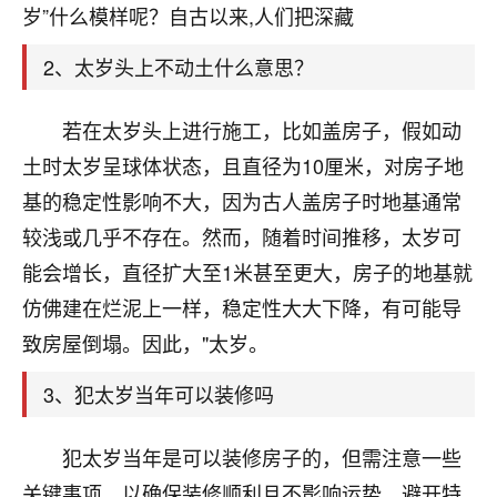
天爷会给你好好上一课的。一命二运三风水，
岁”什么模样呢？自古以来,人们把深藏
哪样不服都不行！
平安是福
：我也是每年找老师化太岁，看年
2、太岁头上不动土什么意思？
卦，认识老师3年了，都是缘分啊！
若在太岁头上进行施工，比如盖房子，假如动
19
17分钟前 来自湖北
土时太岁呈球体状态，且直径为10厘米，对房子地
心若莲花
基的稳定性影响不大，因为古人盖房子时地基通常
我是做餐饮的，这两年，生意屡屡受挫，店开一家关
较浅或几乎不存在。然而，随着时间推移，太岁可
一家，要么生意不好，生意好的就出事。前些年攒的
家底快败光了，真是倒霉！我也想找人看看到底怎么
能会增长，直径扩大至1米甚至更大，房子的地基就
回事？
仿佛建在烂泥上一样，稳定性大大下降，有可能导
致房屋倒塌。因此，"太岁。
鹿森
：你可以找老师看看，人有时不服命不行
啊！
3、犯太岁当年可以装修吗
太阳当空赵
：我也做餐饮的，生意不算大，但
是我从找店开始都是找慧来老师跟进的，选
址、风水、还有开业日子，哪哪都看了，虽然
犯太岁当年是可以装修房子的，但需注意一些
大环境不好，但是我家生意还可以，前几天又
关键事项，以确保装修顺利且不影响运势。避开特