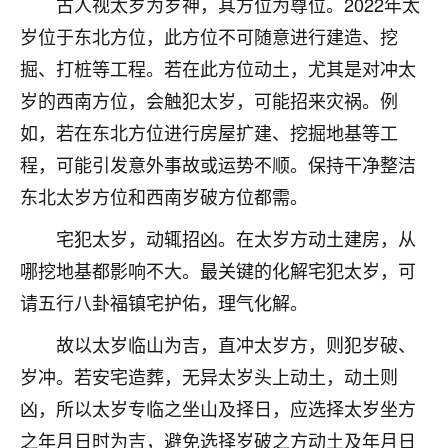
古人视太岁为岁神，其方位为尊位。2022年太
不由人！
岁位于东北方位，此方位不可随意进行建造、挖
9
掘、打桩等工程。若在此方位动土，尤其是对冲太
1天前 来自四川
岁的西南方位，会触犯太岁，可能招来灾祸。例
金白水清
如，若在东北方位进行房屋扩建、挖掘地基等工
我也想找老师看看，有没有人给个联系方式的啊？
程，可能引发意外事故或运势不顺。保持干净整洁
鹿森
：慧来老师微信：gjsy0624
东北太岁方位和西南岁破方位都需。
12
1天前 来自江西
宅犯太岁，动辄招凶。在太岁方动土建房，从
哪挖地基都影响不大。最关键的化解宅犯太岁，可
青春168
请五行八卦福镇宅护佑，理气化解。
我也想要，我也想要！
15
2天前 来自山西
故以太岁临山为吉，直冲太岁方，则犯岁破、
Jessica李
岁冲。若安宅造葬，无异太岁头上动土，动土则
老师做不做超度法事？我想给我奶奶做超度，她今年
凶，所以太岁专临之坐山及择日，应选择太岁坐方
刚去世了。
之年月日时为吉，避免选择岁破之方动土及年月日