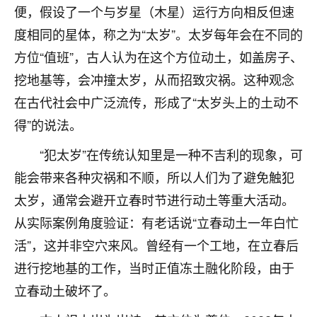
着我晋升有望，我半信半疑的按照老师建议，做了化
便，假设了一个与岁星（木星）运行方向相反但速
太岁还有一个发钱粮，本来年前的人事调整，拖到年
度相同的星体，称之为“太岁”。太岁每年会在不同的
后，我以为都没戏了，结果开年一上班，开会提拔升
职第一个就是我，职务无所谓，主要是底薪加了
方位“值班”，古人认为在这个方位动土，如盖房子、
3000，非常开心，无论如何，感恩感谢！🙏🏻
挖地基等，会冲撞太岁，从而招致灾祸。这种观念
鹿森
：恭喜升职加薪！！，请客吗？�
在古代社会中广泛流传，形成了“太岁头上的土动不
得”的说法。
32
12小时前 来自北京
“犯太岁”在传统认知里是一种不吉利的现象，可
心心相印
能会带来各种灾祸和不顺，所以人们为了避免触犯
我身体不太好，总是病病殃殃的，去检查又没什么大
太岁，通常会避开立春时节进行动土等重大活动。
问题，反正就是不舒服。中医西医看遍了，找不到问
题，后来无意中看到有人推荐慧来老师，跟老师聊过
从实际案例角度验证：有老话说“立春动土一年白忙
之后，心情豁然开朗，也听老师建议，处理了一些因
活”，这并非空穴来风。曾经有一个工地，在立春后
果问题。今年以来，身体比以前好多，主要是心情好
进行挖地基的工作，当时正值冻土融化阶段，由于
了，老师说境随心转，现在深有体会了。
立春动土破坏了。
鹿森
：是的，其实跟老师聊过之后，最大的感
触，首先就是心态会变好，万般皆是命，半点