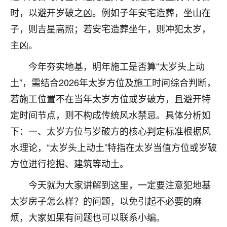
时，以避开岁破之凶。例如子年安宅造葬，坐山在
七零老顽童
：我母亲前年离世，刚开始我经常
做梦梦见她，后来也是朋友介绍，找到慧来老
子，则吉星高照；若安宅造葬坐午，则冲犯太岁，
师，安排了超度法事，做梦再也没有梦到过
主凶。
了，一开始是半信半疑的，图个心安，给亡母
超度，现在看来，人不信也不行。
今年夯实地基，明年施工是否算“太岁头上动
土”，需结合2026年太岁方位及施工时间综合判断，
11
2天前 来自云南
若施工位置不在当年太岁方位或岁破方，且避开特
优秀的张同学
定时间节点，则不构成传统风水禁忌。具体分析如
老师收徒吗？？我对这些很感兴趣
下：一、太岁方位与岁破方的核心判定标准根据风
15
2天前 来自山西
水理论，“太岁头上动土”特指在太岁当值方位或岁破
方位进行挖掘、建筑等动土。
今天就为大家讲解到这里，一定要注意犯地基
太岁房子怎么样？的问题，以免引起不必要的麻
烦，大家如果有问题也可以联系小编。