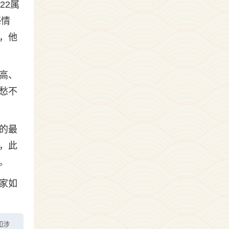
22属
感情
，他
高、
愁不
的最
，此
。
家如
如涉