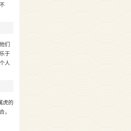
不
他们
乐于
个人
属虎的
合，