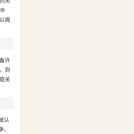
的关
冲
以两
备许
，则
庭关
被认
争。