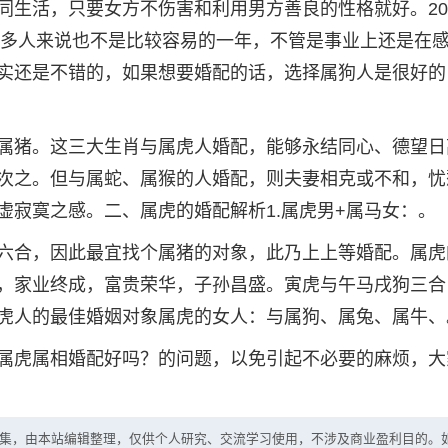
同生活，只要女方不伤害和利用男方善良的性格就好。20
于很多人来说也不是比较容易的一年，不管是事业上还是在
实还是不错的，如果想要婚配的话，选择属狗人是很好的
属猪。这三大生肖与属虎人婚配，能够永结同心、德望日
次之。但与属蛇、属猴的人婚配，则夫妻相克或不和，忧
虚寂寞之感。二、属虎的婚配解析1.属虎男+属马女：。
六合，因此最宜找个属猪的对象，此乃上上等婚配。属虎
，家业终成，富贵荣华，子孙昌盛。寅虎与午马戌狗三合
虎人的最佳婚姻对象属虎的女人：与属狗、属兔、属牛、
属虎属相婚配好吗？的问题，以免引起不必要的麻烦，大
集，由本站编辑整理，仅供个人研究、交流学习使用，不涉及商业盈利目的。