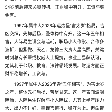
着我晋升有望，我半信半疑的按照老师建议，做了化
34岁前后迎来关键转机。正财稳中有升，工资与奖
太岁还有一个发钱粮，本来年前的人事调整，拖到年
后，我以为都没戏了，结果开年一上班，开会提拔升
金有。
职第一个就是我，职务无所谓，主要是底薪加了
3000，非常开心，无论如何，感恩感谢！🙏🏻
1997年属牛人2026年运势呈“害太岁”格局，吉
凶交织，先抑后扬，整体稳中有升。这一年丑午相
鹿森
：恭喜升职加薪！！，请客吗？�
害，人际易生误会与暗耗，职场小人作祟、合作多
32
12小时前 来自北京
波折，但紫微、天乙、龙德三大贵人星高照，关键
时刻总有长辈或权威人士提携，事业上易获认可，
心心相印
尤其利于公职、教育、法律领域发展。财运方面正
我身体不太好，总是病病殃殃的，去检查又没什么大
问题，反正就是不舒服。中医西医看遍了，找不到问
财平稳增长，工资与。
题，后来无意中看到有人推荐慧来老师，跟老师聊过
之后，心情豁然开朗，也听老师建议，处理了一些因
1997年属牛人2026年逢“丑午相害”，为害太岁
果问题。今年以来，身体比以前好多，主要是心情好
之年，整体先抑后扬、苦尽甘来。这一年表面波澜
了，老师说境随心转，现在深有体会了。
暗涌，人际易生误解与小人暗扰，尤其上半年压力
鹿森
：是的，其实跟老师聊过之后，最大的感
大、出力不讨好，需谨言慎行、稳守为上。但命带
触，首先就是心态会变好，万般皆是命，半点