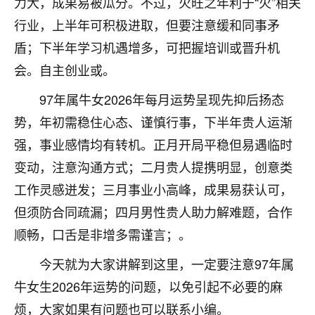
力大，成果易被瓜分。不过，火旺之年利于“火”相关
七零老顽童
：我母亲前年离世，刚开始我经常
行业，上半年可积极进取，但要注意缓和同事矛
做梦梦见她，后来也是朋友介绍，找到慧来老
盾；下半年学习机遇增多，可把握培训或晋升机
师，安排了超度法事，做梦再也没有梦到过
会。自主创业或。
了，一开始是半信半疑的，图个心安，给亡母
超度，现在看来，人不信也不行。
97年属牛女2026年每月运势呈现先抑后扬态
11
2天前 来自云南
势，年初需稳住心态、谨慎行事，下半年贵人运渐
强，事业感情均有转机。正月开局平稳但易遇临时
优秀的张同学
变动，注意沟通方式；二月贵人提携明显，创意类
老师收徒吗？？我对这些很感兴趣
15
2天前 来自山西
工作灵感迸发；三月事业小高峰，成果易获认可，
但须防合同疏漏；四月男性贵人助力解难题，合作
顺畅，口舌是非增多需谨言；。
今天就为大家讲解到这里，一定要注意97年属
牛女生2026年运势的问题，以免引起不必要的麻
烦，大家如果有问题也可以联系小编。