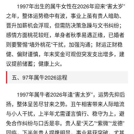
刚找老师做了补财库，希望财运更好一点！
1997年出生的属牛女性在2026年迎来“害太岁”
18
之年，整体运势稳中有波，事业上虽有贵人暗助、
2小时前 来自海南
晋升加薪机会浮现，但需防决策急躁与文书纠纷；
梦醒时分
感情方面桃花较旺，单身者秋季易遇正缘，已婚者
我女儿高二叛逆，大半年不上学，一说她就要死要活
则要警惕“墙外桃花”干扰，加强沟通；财运正财稳
的，把我们两口子愁的不行，朋友给我推荐的慧来老
师，一开始我是病急乱投医，这半年来，法事一个个
健、偏财谨慎，年末奖金可观但突发支出增多，建
做完，我女儿跟变了个人一样，不期望她能考多好的
议提前储蓄；健康上火。
大学，只要能安安稳稳的把书读了，身体心理都健健
康康的我就很知足了！
五、97年属牛2026运程
鹿森
：可怜天下父母心啊！
1997年属牛者2026年逢“害太岁”，运势先抑后
16
3小时前 来自河北
扬，整体呈苦尽甘来之势。丑午相害带来人际暗流
付深
与小人干扰，上半年尤需谨言慎行、稳守为上，避
我是公司人事调整，有升迁机会，但同时竞争的我们
免合作纠纷与口舌是非。贵人星“天乙”“紫微”“龙德”
三个，找老师的时候是抱着侥幸心理，没想到老师看
同临，下半年贵人提携明显，事业易获突破，尤其