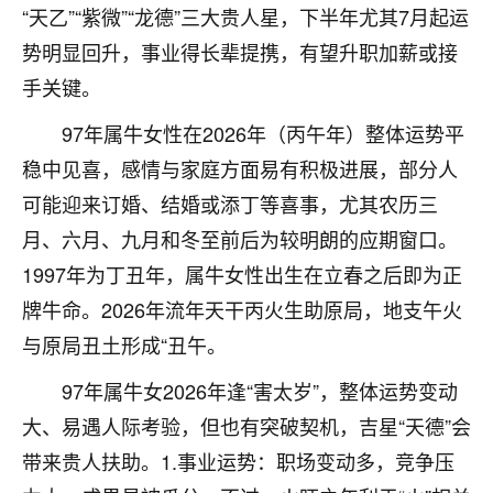
“天乙”“紫微”“龙德”三大贵人星，下半年尤其7月起运
不由人！
势明显回升，事业得长辈提携，有望升职加薪或接
9
1天前 来自四川
手关键。
金白水清
97年属牛女性在2026年（丙午年）整体运势平
我也想找老师看看，有没有人给个联系方式的啊？
稳中见喜，感情与家庭方面易有积极进展，部分人
可能迎来订婚、结婚或添丁等喜事，尤其农历三
鹿森
：慧来老师微信：gjsy0624
月、六月、九月和冬至前后为较明朗的应期窗口。
12
1天前 来自江西
1997年为丁丑年，属牛女性出生在立春之后即为正
青春168
牌牛命。2026年流年天干丙火生助原局，地支午火
我也想要，我也想要！
与原局丑土形成“丑午。
15
2天前 来自山西
97年属牛女2026年逢“害太岁”，整体运势变动
Jessica李
大、易遇人际考验，但也有突破契机，吉星“天德”会
老师做不做超度法事？我想给我奶奶做超度，她今年
带来贵人扶助。1.事业运势：职场变动多，竞争压
刚去世了。