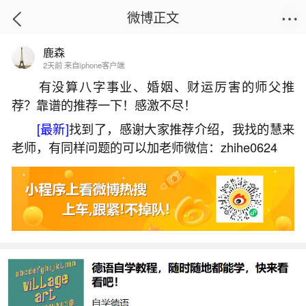
微博正文
鹿森
首页
运势
正文
2天前 来自iphone客户端
有没算八字事业、婚姻、财运厉害的师父推
荐？靠谱的推荐一下！感激不尽！
97年属牛女生2026年运势
[最新]
找到了，感谢大家推荐介绍，我找的慧来
2026-07-08 09:00:31
15 7 赞
老师，有同样问题的可以加老师微信：zhihe0624
生活中像97年属牛女生2026年运势都是很常见
的问题，但是小问题不注意可能会引起大麻烦，下
面就这个问题给大家做一些解读：
一、1997属牛2026年每月运势详解
1997年出生的属牛人，2026年进入本命年（逢