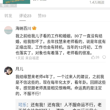
丑），整体运势呈“先抑后扬”态势，需注意健康与人
际波动。年初受太岁冲击，事业易遇临时调整或职
转发
评论23
赞89
责变动，尤其农历正月、五月易有沟通误会，建议
海纳百川
多倾听少争辩。财务上宜守不宜激进，避免合伙投
我之前给我儿子看的工作和婚姻，30了一直没有结
资或大额借贷。夏季后运势逐步回升，农历七月起
婚，给我愁坏了。去年找慧来老师看的，说是年底有
贵人运增强，适合推进拖延项目或考取证书；九月
正缘出现，工作也会有转机。当年的12月初，工作
也落实了，对象也有着落了，老师看的很准。
前后工作表现易获认可
26
1天前 来自福建
二、97年属牛女2026年的财运
月儿
我结缘慧来老师4年了，一个过来人的建议，之前我
2026年属牛女财运整体平稳偏上，正财稳固，
是不信这些的，现在每年化太岁，看年卦。回顾这些
偏财有小机遇但需谨慎把握流年天干丙火生助地支
年，感觉跟老师真是相见恨晚啊。命运真的是注定
的，不服不行！
午火，与命主年支丑土形成“火土相生”之势，利于职
场晋升、薪资调整及稳定收入增长。尤其上半年在
可乐
：还有我！还有我！人不服命运不行，老