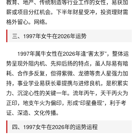
天爷会给你好好上一课的。一命二运三风水，
教育、地产、传统制造等行业工作的女性，易获加
哪样不服都不行！
薪或项目分红机会。下半年财星受冲，投资理财需
平安是福
：我也是每年找老师化太岁，看年
格外留心。网络。
卦，认识老师3年了，都是缘分啊！
三、1997年女牛在2026年运势
19
17分钟前 来自湖北
心若莲花
1997年属牛女性在2026年逢“害太岁”，整体运
我是做餐饮的，这两年，生意屡屡受挫，店开一家关
势呈现外阻内机、先抑后扬的特点，虽人际易有暗
一家，要么生意不好，生意好的就出事。前些年攒的
耗、合作多反复，但得紫微、龙德等贵人星强力加
家底快败光了，真是倒霉！我也想找人看看到底怎么
回事？
持，事业学业易获长辈提携与进修良机，是积累实
力、沉淀心性的关键一年。流年丙午，天干丙火为
鹿森
：你可以找老师看看，人有时不服命不行
正印，地支午火为偏印，形成“印星叠现”，利于考
啊！
太阳当空赵
：我也做餐饮的，生意不算大，但
证、深造、文化传播。
是我从找店开始都是找慧来老师跟进的，选
址、风水、还有开业日子，哪哪都看了，虽然
四、1997女牛在2026年的运势运程
大环境不好，但是我家生意还可以，前几天又