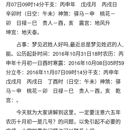
月07日09时14分干支：丙申年 戊戌月 丙戌日
不由人！
辛卯时（日空：午未）神煞：驿马－申 桃花－
9
1天前 来自四川
卯 日禄－巳 贵人－酉，亥 震宫：地风升
坤宫：地天泰。
金白水清
我也想找老师看看，有没有人给个联系方式的啊？
占事：梦见迟姓人好吗,最近总是梦见姓迟的人,
能。公历起卦时间：2016年10月31日18时农历：丙
鹿森
：慧来老师微信：gjsy0624
申年十月初一日酉时寒露：2016年10月08日05时59
12
1天前 来自江西
分立冬：2016年11月07日09时14分干支：丙申年
青春168
戊戌月 丙戌日 丁酉时（日空：午未）神煞：驿
我也想要，我也想要！
马－申 桃花－卯 日禄－巳 贵人－酉，亥 乾
15
2天前 来自山西
宫：。
Jessica李
今天就为大家讲解到这里，一定要注意六五年
老师做不做超度法事？我想给我奶奶做超度，她今年
农历十月初一是几号？的问题，以免引起不必要的
刚去世了。