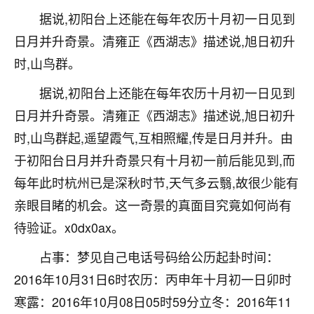
着我晋升有望，我半信半疑的按照老师建议，做了化
据说,初阳台上还能在每年农历十月初一日见到
太岁还有一个发钱粮，本来年前的人事调整，拖到年
后，我以为都没戏了，结果开年一上班，开会提拔升
日月并升奇景。清雍正《西湖志》描述说,旭日初升
职第一个就是我，职务无所谓，主要是底薪加了
时,山鸟群。
3000，非常开心，无论如何，感恩感谢！🙏🏻
据说,初阳台上还能在每年农历十月初一日见到
鹿森
：恭喜升职加薪！！，请客吗？�
日月并升奇景。清雍正《西湖志》描述说,旭日初升
32
12小时前 来自北京
时,山鸟群起,遥望霞气,互相照耀,传是日月并升。由
于初阳台日月并升奇景只有十月初一前后能见到,而
心心相印
每年此时杭州已是深秋时节,天气多云翳,故很少能有
我身体不太好，总是病病殃殃的，去检查又没什么大
问题，反正就是不舒服。中医西医看遍了，找不到问
亲眼目睹的机会。这一奇景的真面目究竟如何尚有
题，后来无意中看到有人推荐慧来老师，跟老师聊过
待验证。x0dx0ax。
之后，心情豁然开朗，也听老师建议，处理了一些因
果问题。今年以来，身体比以前好多，主要是心情好
占事：梦见自己电话号码给公历起卦时间：
了，老师说境随心转，现在深有体会了。
2016年10月31日6时农历：丙申年十月初一日卯时
鹿森
：是的，其实跟老师聊过之后，最大的感
寒露：2016年10月08日05时59分立冬：2016年11
触，首先就是心态会变好，万般皆是命，半点