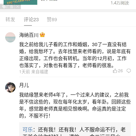
转发
评论23
赞89
生活中像六五年农历十月初一是几号？都是很
常见的问题，但是小问题不注意可能会引起大麻
海纳百川
烦，下面就这个问题给大家做一些解读：
我之前给我儿子看的工作和婚姻，30了一直没有结
婚，给我愁坏了。去年找慧来老师看的，说是年底有
1、一九六五年十月初一运程
正缘出现，工作也会有转机。当年的12月初，工作
也落实了，对象也有着落了，老师看的很准。
26
1天前 来自福建
属蛇的几月出生最好：3、4、5、6、7月初一
出生之人，虽然福气和官禄的运势无法两者兼美，
月儿
不过财运倒是相当不错，经常受到贵人引荐，而使
我结缘慧来老师4年了，一个过来人的建议，之前我
事业能有顺利发展的机会。初一出生的女性大多具
是不信这些的，现在每年化太岁，看年卦。回顾这些
年，感觉跟老师真是相见恨晚啊。命运真的是注定
有兴旺夫家的命格，婚后多能有效提升家庭的经济
的，不服不行！
状况。整体大运方面：年少时期的运势比较平常，
可乐
：还有我！还有我！人不服命运不行，老
中年以后运势逐渐好转，而能取得财富与名声，但