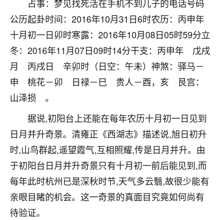
刚找老师做了补财库，希望财运更好一点！
占事：梦见找死活在手机不到儿子的电话号码
公历起卦时间：2016年10月31日6时农历：丙申年
18
2小时前 来自海南
十月初一日卯时寒露：2016年10月08日05时59分立
梦醒时分
冬：2016年11月07日09时14分干支：丙申年 戊戌
我女儿高二叛逆，大半年不上学，一说她就要死要活
月 丙戌日 辛卯时（日空：午未）神煞：驿马－
的，把我们两口子愁的不行，朋友给我推荐的慧来老
申 桃花－卯 日禄－巳 贵人－酉，亥 艮宫：
师，一开始我是病急乱投医，这半年来，法事一个个
做完，我女儿跟变了个人一样，不期望她能考多好的
山泽损 。
大学，只要能安安稳稳的把书读了，身体心理都健健
据说,初阳台上还能在每年农历十月初一日见到
康康的我就很知足了！
日月并升奇景。清雍正《西湖志》描述说,旭日初升
鹿森
：可怜天下父母心啊！
时,山鸟群起,遥望霞气,互相照耀,传是日月并升。由
16
3小时前 来自河北
于初阳台日月并升奇景只有十月初一前后能见到,而
每年此时杭州已是深秋时节,天气多云翳,故很少能有
付深
亲眼目睹的机会。这一奇景的真面目究竟如何尚有
我是公司人事调整，有升迁机会，但同时竞争的我们
三个，找老师的时候是抱着侥幸心理，没想到老师看
待验证。