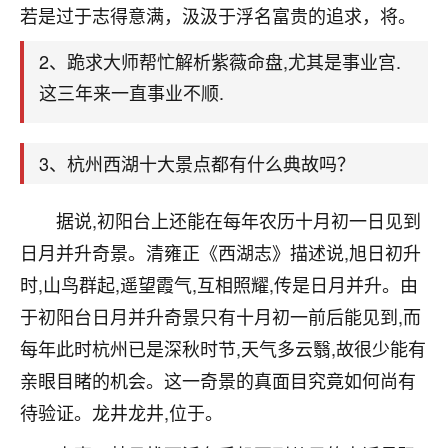
天爷会给你好好上一课的。一命二运三风水，
若是过于志得意满，汲汲于浮名富贵的追求，将。
哪样不服都不行！
平安是福
：我也是每年找老师化太岁，看年
2、跪求大师帮忙解析紫薇命盘,尤其是事业宫.
卦，认识老师3年了，都是缘分啊！
这三年来一直事业不顺.
19
17分钟前 来自湖北
3、杭州西湖十大景点都有什么典故吗？
心若莲花
我是做餐饮的，这两年，生意屡屡受挫，店开一家关
一家，要么生意不好，生意好的就出事。前些年攒的
据说,初阳台上还能在每年农历十月初一日见到
家底快败光了，真是倒霉！我也想找人看看到底怎么
日月并升奇景。清雍正《西湖志》描述说,旭日初升
回事？
时,山鸟群起,遥望霞气,互相照耀,传是日月并升。由
鹿森
：你可以找老师看看，人有时不服命不行
于初阳台日月并升奇景只有十月初一前后能见到,而
啊！
每年此时杭州已是深秋时节,天气多云翳,故很少能有
太阳当空赵
：我也做餐饮的，生意不算大，但
亲眼目睹的机会。这一奇景的真面目究竟如何尚有
是我从找店开始都是找慧来老师跟进的，选
址、风水、还有开业日子，哪哪都看了，虽然
待验证。龙井龙井,位于。
大环境不好，但是我家生意还可以，前几天又