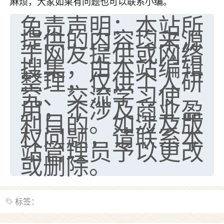
麻烦，大家如果有问题也可以联系小编。
七零老顽童
：我母亲前年离世，刚开始我经常
免责声明：本站所
做梦梦见她，后来也是朋友介绍，找到慧来老
提供的内容均来源
师，安排了超度法事，做梦再也没有梦到过
于网友提供或网络
了，一开始是半信半疑的，图个心安，给亡母
搜集，由本站编辑
超度，现在看来，人不信也不行。
整理，仅供个人研
11
2天前 来自云南
究、交流学习使
用，不涉及商业盈
优秀的张同学
利目的。如涉及版
老师收徒吗？？我对这些很感兴趣
权问题，请联系本
15
2天前 来自山西
站管理员予以更改
或删除。
标签：