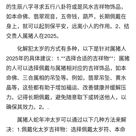
着我晋升有望，我半信半疑的按照老师建议，做了化
的生辰八字寻求五行八卦符或是风水吉祥物饰品，
太岁还有一个发钱粮，本来年前的人事调整，拖到年
后，我以为都没戏了，结果开年一上班，开会提拔升
如本命佛、翡翠观音，五帝钱，葫芦，长期佩戴在
职第一个就是我，职务无所谓，主要是底薪加了
身上，就可以起到保平安，远离小人的作用。2、结
3000，非常开心，无论如何，感恩感谢！🙏🏻
交贵人属猪人在2025。
鹿森
：恭喜升职加薪！！，请客吗？�
化解犯太岁的方式有多种，以下是针对属猪人
32
12小时前 来自北京
2025年的具体建议：1.**选择合适的吉祥物**：属猪
的人可以选择佩戴与属猪相对应的吉祥饰品，如本
心心相印
命佛、三合属相的吊坠等。例如，翡翠吊坠、黄水
我身体不太好，总是病病殃殃的，去检查又没什么大
问题，反正就是不舒服。中医西医看遍了，找不到问
晶等，这些都有助于增加福运、改善健康并缓解压
题，后来无意中看到有人推荐慧来老师，跟老师聊过
力。记得长期佩戴，避免随意取下或转送他人，以
之后，心情豁然开朗，也听老师建议，处理了一些因
确保其效力。2。.
果问题。今年以来，身体比以前好多，主要是心情好
了，老师说境随心转，现在深有体会了。
属猪人蛇年冲太岁可以通过以下几种方法来解
鹿森
：是的，其实跟老师聊过之后，最大的感
决：1.佩戴化太岁吉祥物：选择佩戴太岁符、本命
触，首先就是心态会变好，万般皆是命，半点