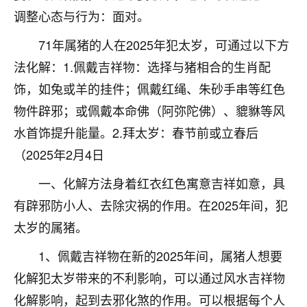
刚找老师做了补财库，希望财运更好一点！
调整心态与行为：面对。
18
2小时前 来自海南
71年属猪的人在2025年犯太岁，可通过以下方
梦醒时分
法化解：1.佩戴吉祥物：选择与猪相合的生肖配
我女儿高二叛逆，大半年不上学，一说她就要死要活
饰，如兔或羊的挂件；佩戴红绳、朱砂手串等红色
的，把我们两口子愁的不行，朋友给我推荐的慧来老
物件辟邪；或佩戴本命佛（阿弥陀佛）、貔貅等风
师，一开始我是病急乱投医，这半年来，法事一个个
水首饰提升能量。2.拜太岁：春节前或立春后
做完，我女儿跟变了个人一样，不期望她能考多好的
大学，只要能安安稳稳的把书读了，身体心理都健健
（2025年2月4日
康康的我就很知足了！
一、化解方法身着红衣红色寓意吉祥如意，具
鹿森
：可怜天下父母心啊！
有辟邪防小人、去除灾祸的作用。在2025年间，犯
16
太岁的属猪。
3小时前 来自河北
1、佩戴吉祥物在新的2025年间，属猪人想要
付深
化解犯太岁带来的不利影响，可以通过风水吉祥物
我是公司人事调整，有升迁机会，但同时竞争的我们
三个，找老师的时候是抱着侥幸心理，没想到老师看
化解影响，起到去邪化煞的作用。可以根据每个人