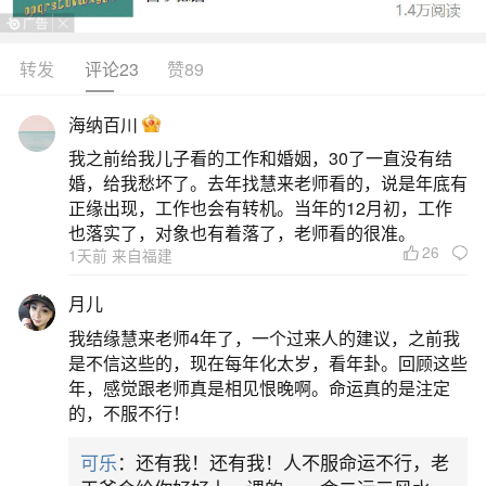
戴黄金饰品来缓解因犯太岁带来的财务压力。黄金
作为一种珍贵的金属，不仅能彰显身份和地位，还
转发
评论23
赞89
有助于改善财运不顺的情况。选择如黄金手镯、黄
海纳百川
金戒指或黄金吊坠等黄金饰品，不仅外观精美，而
我之前给我儿子看的工作和婚姻，30了一直没有结
且有助于缓解犯太岁的负面影响。2.佩戴红绳：红
婚，给我愁坏了。去年找慧来老师看的，说是年底有
绳是一种传统的辟邪物品，在2025年可以被属猪的
正缘出现，工作也会有转机。当年的12月初，工作
也落实了，对象也有着落了，老师看的很准。
人用来化解犯太岁的
26
1天前 来自福建
二、2025猪犯太岁佩戴什么
月儿
我结缘慧来老师4年了，一个过来人的建议，之前我
1.佩戴吉祥物在2025年，属猪的人可以通过佩
是不信这些的，现在每年化太岁，看年卦。回顾这些
戴风水利器来化解犯太岁的负面影响，比如五行八
年，感觉跟老师真是相见恨晚啊。命运真的是注定
的，不服不行！
卦符、风水吉祥物饰品，如本命佛、翡翠观音、五
帝钱或葫芦等。长期佩戴这些饰品有助于保佑平
可乐
：还有我！还有我！人不服命运不行，老