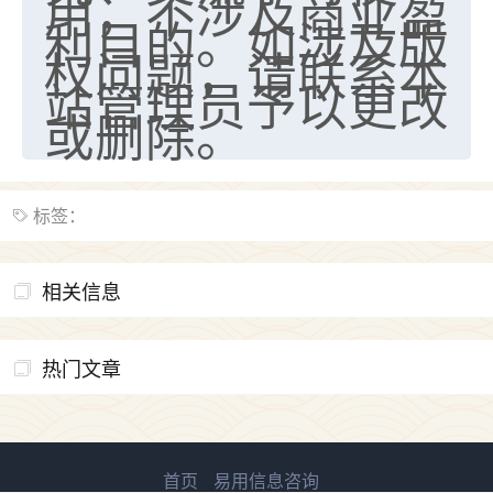
用，不涉及商业盈
利目的。如涉及版
七零老顽童
：我母亲前年离世，刚开始我经常
权问题，请联系本
做梦梦见她，后来也是朋友介绍，找到慧来老
站管理员予以更改
师，安排了超度法事，做梦再也没有梦到过
了，一开始是半信半疑的，图个心安，给亡母
或删除。
超度，现在看来，人不信也不行。
11
2天前 来自云南
标签：
优秀的张同学
老师收徒吗？？我对这些很感兴趣
15
相关信息
2天前 来自山西
热门文章
首页
易用信息咨询