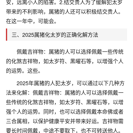
天爷会给你好好上一课的。一命二运三风水，
安，远离小人的陷害。2.结交贵人为了缓解犯太岁
哪样不服都不行！
带来的不利影响，属猪的人还可以积极结交贵人。
平安是福
：我也是每年找老师化太岁，看年
在这一年中，可能会。
卦，认识老师3年了，都是缘分啊！
三、2025属猪化太岁的正确化解方法
19
17分钟前 来自湖北
心若莲花
佩戴吉祥物：属猪的人可以选择佩戴一些传统
我是做餐饮的，这两年，生意屡屡受挫，店开一家关
的化煞吉祥物，如太岁符、黑曜石等，以增强个人
一家，要么生意不好，生意好的就出事。前些年攒的
的运势。这些。
家底快败光了，真是倒霉！我也想找人看看到底怎么
回事？
2025年属猪的人犯太岁，可以通过以下几种方
鹿森
：你可以找老师看看，人有时不服命不行
法来化解：佩戴吉祥物：属猪的人可以选择佩戴一
啊！
些传统的化煞吉祥物，如太岁符、黑曜石等，以增
太阳当空赵
：我也做餐饮的，生意不算大，但
强个人的运势。同时，也可以选择佩戴本命佛或者
是我从找店开始都是找慧来老师跟进的，选
址、风水、还有开业日子，哪哪都看了，虽然
三合属相，以保护健康平安并带来好运。吉祥物需
大环境不好，但是我家生意还可以，前几天又
要长时间佩戴，中途不要取下，也不可转送他人。