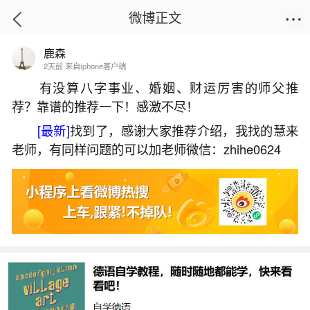
微博正文
鹿森
首页
热点
正文
2天前 来自iphone客户端
有没算八字事业、婚姻、财运厉害的师父推
荐？靠谱的推荐一下！感激不尽！
属猪犯太岁化解方法及吉祥物
[最新]
找到了，感谢大家推荐介绍，我找的慧来
2026-07-08 10:35:25
27 3 赞
老师，有同样问题的可以加老师微信：zhihe0624
生活中像属猪犯太岁化解方法及吉祥物都是很
常见的问题，但是小问题不注意可能会引起大麻
烦，下面就这个问题给大家做一些解读：
一、属猪2025年犯太岁怎么化解
1.佩戴黄金：在2025年，属猪的人可以选择佩