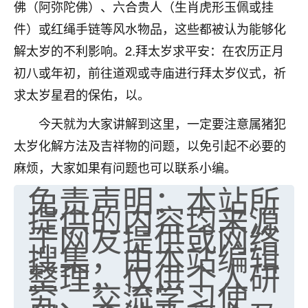
佛（阿弥陀佛）、六合贵人（生肖虎形玉佩或挂
不由人！
件）或红绳手链等风水物品，这些都被认为能够化
9
1天前 来自四川
解太岁的不利影响。2.拜太岁求平安：在农历正月
初八或年初，前往道观或寺庙进行拜太岁仪式，祈
金白水清
求太岁星君的保佑，以。
我也想找老师看看，有没有人给个联系方式的啊？
今天就为大家讲解到这里，一定要注意属猪犯
鹿森
：慧来老师微信：gjsy0624
太岁化解方法及吉祥物的问题，以免引起不必要的
12
1天前 来自江西
麻烦，大家如果有问题也可以联系小编。
免责声明：本站所
青春168
提供的内容均来源
我也想要，我也想要！
于网友提供或网络
15
2天前 来自山西
搜集，由本站编辑
Jessica李
整理，仅供个人研
老师做不做超度法事？我想给我奶奶做超度，她今年
究、交流学习使
刚去世了。