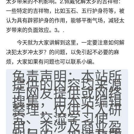
太岁带来的不利影响。2.佩戴化解太岁的吉祥物：
七零老顽童
：我母亲前年离世，刚开始我经常
一些特定的吉祥物，比如玉石、五行护身符等，被
做梦梦见她，后来也是朋友介绍，找到慧来老
认为具有辟邪护身的作用，能够平衡气场，减轻太
师，安排了超度法事，做梦再也没有梦到过
岁带来的负面效应。3。.
了，一开始是半信半疑的，图个心安，给亡母
超度，现在看来，人不信也不行。
今天就为大家讲解到这里，一定要注意如何解
11
2天前 来自云南
决犯太岁冲太岁？的问题，以免引起不必要的麻
烦，大家如果有问题也可以联系小编。
优秀的张同学
免责声明：本站所
老师收徒吗？？我对这些很感兴趣
提供的内容均来源
15
2天前 来自山西
于网友提供或网络
搜集，由本站编辑
整理，仅供个人研
究、交流学习使
用，不涉及商业盈