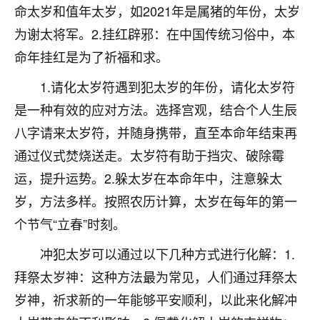
命太岁和值年太岁，如2021年是属猪的年份，太岁
不由人！
为谢太将军。2.挂红辟邪：在中国传统习俗中，本
9
1天前 来自四川
命年挂红是为了祈福和求。
金白水清
1.请化太岁符遇到犯太岁的年份，请化太岁符
我也想找老师看看，有没有人给个联系方式的啊？
是一种有效的应对方法。选择宫观，结合个人生辰
八字请来太岁符，并随身携带，直至本命年结束再
鹿森
：慧来老师微信：gjsy0624
通过仪式焚烧送走。太岁符有助于挡灾、破除霉
12
1天前 来自江西
运，提升运势。2.躲太岁在本命年中，注意躲太
青春168
岁，方法多样。按照农历计算，太岁在每年的第一
我也想要，我也想要！
个节气“立春”时刻。
15
2天前 来自山西
冲犯太岁可以通过以下几种方式进行化解：1.
Jessica李
拜祭太岁神：这种方法最为常见，人们通过拜祭太
老师做不做超度法事？我想给我奶奶做超度，她今年
岁神，祈求新的一年能够平安顺利，以此来化解冲
刚去世了。