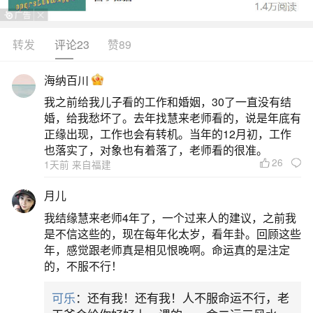
佩戴吉祥物、拜太岁、避免冲煞、行善积德等。首
先，穿戴红色衣物或饰品是一种常见的方法，因为
转发
评论23
赞89
红色在中国传统文化中具有驱邪避凶的寓意。你可
海纳百川
以选择穿红色内裤、袜子或者佩戴红色饰品来化解
我之前给我儿子看的工作和婚姻，30了一直没有结
冲太岁的影响。其次，佩戴吉祥物也是一种有效的
婚，给我愁坏了。去年找慧来老师看的，说是年底有
破解方法。你可以选择佩戴与当年太岁相应的生肖
正缘出现，工作也会有转机。当年的12月初，工作
也落实了，对象也有着落了，老师看的很准。
吉祥物，如本命佛
26
1天前 来自福建
2、化解犯太岁的有效方法
月儿
我结缘慧来老师4年了，一个过来人的建议，之前我
化解犯太岁的核心方法是佩戴太岁符、参与安
是不信这些的，现在每年化太岁，看年卦。回顾这些
太岁仪式及保持言行谨慎。民间普遍认为，值年太
年，感觉跟老师真是相见恨晚啊。命运真的是注定
的，不服不行！
岁与本命生肖相冲者需“安太岁”。各地道教宫观（如
北京白云观、上海城隍庙）每年立春前后提供正规
可乐
：还有我！还有我！人不服命运不行，老