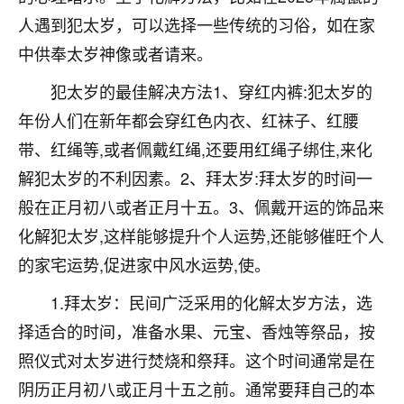
着我晋升有望，我半信半疑的按照老师建议，做了化
人遇到犯太岁，可以选择一些传统的习俗，如在家
太岁还有一个发钱粮，本来年前的人事调整，拖到年
后，我以为都没戏了，结果开年一上班，开会提拔升
中供奉太岁神像或者请来。
职第一个就是我，职务无所谓，主要是底薪加了
3000，非常开心，无论如何，感恩感谢！🙏🏻
犯太岁的最佳解决方法1、穿红内裤:犯太岁的
年份人们在新年都会穿红色内衣、红袜子、红腰
鹿森
：恭喜升职加薪！！，请客吗？�
带、红绳等,或者佩戴红绳,还要用红绳子绑住,来化
32
12小时前 来自北京
解犯太岁的不利因素。2、拜太岁:拜太岁的时间一
般在正月初八或者正月十五。3、佩戴开运的饰品来
心心相印
化解犯太岁,这样能够提升个人运势,还能够催旺个人
我身体不太好，总是病病殃殃的，去检查又没什么大
问题，反正就是不舒服。中医西医看遍了，找不到问
的家宅运势,促进家中风水运势,使。
题，后来无意中看到有人推荐慧来老师，跟老师聊过
之后，心情豁然开朗，也听老师建议，处理了一些因
1.拜太岁：民间广泛采用的化解太岁方法，选
果问题。今年以来，身体比以前好多，主要是心情好
择适合的时间，准备水果、元宝、香烛等祭品，按
了，老师说境随心转，现在深有体会了。
照仪式对太岁进行焚烧和祭拜。这个时间通常是在
鹿森
：是的，其实跟老师聊过之后，最大的感
阴历正月初八或正月十五之前。通常要拜自己的本
触，首先就是心态会变好，万般皆是命，半点