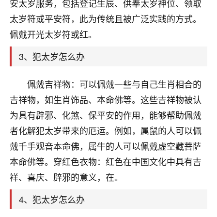
天爷会给你好好上一课的。一命二运三风水，
安太岁服务，包括登记生辰、供奉太岁神位、领取
哪样不服都不行！
太岁符或平安符，此为传统且被广泛实践的方式。
平安是福
：我也是每年找老师化太岁，看年
佩戴开光太岁符或红。
卦，认识老师3年了，都是缘分啊！
3、犯太岁怎么办
19
17分钟前 来自湖北
心若莲花
佩戴吉祥物：可以佩戴一些与自己生肖相合的
我是做餐饮的，这两年，生意屡屡受挫，店开一家关
吉祥物，如生肖饰品、本命佛等。这些吉祥物被认
一家，要么生意不好，生意好的就出事。前些年攒的
为具有辟邪、化煞、保平安的作用，能够帮助佩戴
家底快败光了，真是倒霉！我也想找人看看到底怎么
回事？
者化解犯太岁带来的厄运。例如，属鼠的人可以佩
戴千手观音本命佛，属牛的人可以佩戴虚空藏菩萨
鹿森
：你可以找老师看看，人有时不服命不行
本命佛等。穿红色衣物：红色在中国文化中具有吉
啊！
太阳当空赵
：我也做餐饮的，生意不算大，但
祥、喜庆、辟邪的意义，在。
是我从找店开始都是找慧来老师跟进的，选
址、风水、还有开业日子，哪哪都看了，虽然
4、犯太岁怎么办
大环境不好，但是我家生意还可以，前几天又