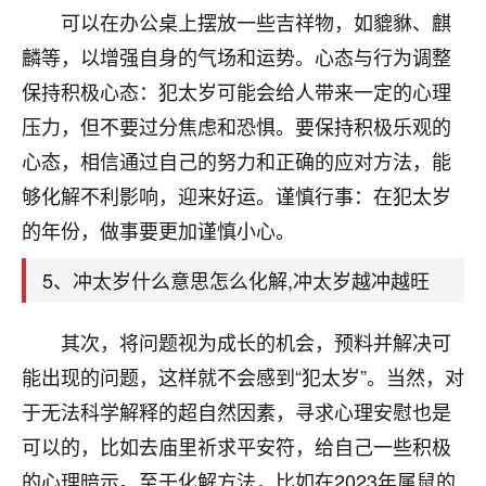
刚找老师做了补财库，希望财运更好一点！
可以在办公桌上摆放一些吉祥物，如貔貅、麒
18
麟等，以增强自身的气场和运势。心态与行为调整
2小时前 来自海南
保持积极心态：犯太岁可能会给人带来一定的心理
梦醒时分
压力，但不要过分焦虑和恐惧。要保持积极乐观的
我女儿高二叛逆，大半年不上学，一说她就要死要活
心态，相信通过自己的努力和正确的应对方法，能
的，把我们两口子愁的不行，朋友给我推荐的慧来老
师，一开始我是病急乱投医，这半年来，法事一个个
够化解不利影响，迎来好运。谨慎行事：在犯太岁
做完，我女儿跟变了个人一样，不期望她能考多好的
的年份，做事要更加谨慎小心。
大学，只要能安安稳稳的把书读了，身体心理都健健
康康的我就很知足了！
5、冲太岁什么意思怎么化解,冲太岁越冲越旺
鹿森
：可怜天下父母心啊！
其次，将问题视为成长的机会，预料并解决可
16
3小时前 来自河北
能出现的问题，这样就不会感到“犯太岁”。当然，对
付深
于无法科学解释的超自然因素，寻求心理安慰也是
我是公司人事调整，有升迁机会，但同时竞争的我们
可以的，比如去庙里祈求平安符，给自己一些积极
三个，找老师的时候是抱着侥幸心理，没想到老师看
的心理暗示。至于化解方法，比如在2023年属鼠的