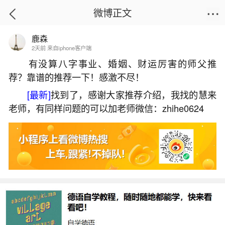
微博正文
鹿森
首页
运势
正文
2天前 来自iphone客户端
有没算八字事业、婚姻、财运厉害的师父推
荐？靠谱的推荐一下！感激不尽！
如何解决犯太岁冲太岁？
[最新]
找到了，感谢大家推荐介绍，我找的慧来
2026-07-08 13:16:52
19 10 赞
老师，有同样问题的可以加老师微信：zhihe0624
生活中像如何解决犯太岁冲太岁？都是很常见
的问题，但是小问题不注意可能会引起大麻烦，下
面就这个问题给大家做一些解读：
1、冲太岁的破解方法
冲太岁的破解方法有多种，包括穿红色衣物、