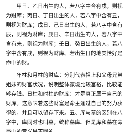
刚找老师做了补财库，希望财运更好一点！
甲日、乙日出生的人，若八字中含有戌，则视
18
为财库；丙日、丁日出生的人，若八字中含有丑，
2小时前 来自海南
则视为财库；戊日、己日出生的人，若八字中含有
梦醒时分
辰，则视为财库；庚日、辛日出生的人，若八字中
我女儿高二叛逆，大半年不上学，一说她就要死要活
含有未，则视为财库；壬日、癸日出生的人，若八
的，把我们两口子愁的不行，朋友给我推荐的慧来老
师，一开始我是病急乱投医，这半年来，法事一个个
字中含有戌，则视为财库。若出生日的地支恰好是
做完，我女儿跟变了个人一样，不期望她能考多好的
命中的财。
大学，只要能安安稳稳的把书读了，身体心理都健健
康康的我就很知足了！
年柱和月柱的财库：分别代表祖上和父母兄弟
姐妹的财富状况，说明整体家境比较富裕，比较能
鹿森
：可怜天下父母心啊！
够存钱。日柱和时柱的财库：才是真正属于自己的
16
3小时前 来自河北
财库。这意味着这些财富是命主通过自己的努力获
付深
得的，并且可以留存下来。五、库与墓的区别在八
我是公司人事调整，有升迁机会，但同时竞争的我们
字中，库同时也叫墓，统称墓库。但是库和墓在命
三个，找老师的时候是抱着侥幸心理，没想到老师看
局中的意义是不同的。