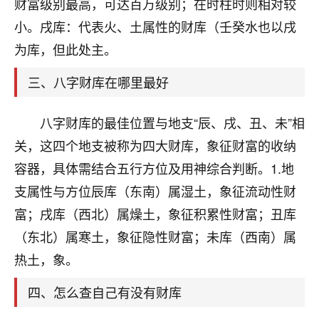
天爷会给你好好上一课的。一命二运三风水，
财富级别最高，可达百万级别；在时柱时则相对较
哪样不服都不行！
小。戌库：代表火、土属性的财库（壬癸水也以戌
平安是福
：我也是每年找老师化太岁，看年
为库，但此处主。
卦，认识老师3年了，都是缘分啊！
三、八字财库在哪里最好
19
17分钟前 来自湖北
心若莲花
八字财库的最佳位置与地支“辰、戌、丑、未”相
我是做餐饮的，这两年，生意屡屡受挫，店开一家关
关，这四个地支被称为四大财库，象征财富的收纳
一家，要么生意不好，生意好的就出事。前些年攒的
容器，具体需结合五行方位及用神综合判断。1.地
家底快败光了，真是倒霉！我也想找人看看到底怎么
回事？
支属性与方位辰库（东南）属湿土，象征流动性财
富；戌库（西北）属燥土，象征积累性财富；丑库
鹿森
：你可以找老师看看，人有时不服命不行
（东北）属寒土，象征隐性财富；未库（西南）属
啊！
太阳当空赵
：我也做餐饮的，生意不算大，但
热土，象。
是我从找店开始都是找慧来老师跟进的，选
址、风水、还有开业日子，哪哪都看了，虽然
四、怎么查自己有没有财库
大环境不好，但是我家生意还可以，前几天又