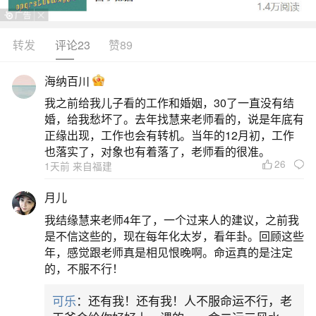
支，其中时支被认为是最佳位置，得财更容易；日
支排第二；年支和月支财富力量相对较小。具体来
转发
评论23
赞89
说，不同日主五行对应的财库如下：1.甲木、乙木
海纳百川
日主：以土为财，财库为戌土。2.丙火、丁火日
我之前给我儿子看的工作和婚姻，30了一直没有结
主：以金为财，财库为丑土。3.戊土、己土日主：
婚，给我愁坏了。去年找慧来老师看的，说是年底有
以水为财，财库为辰土。4.庚金、辛金日
正缘出现，工作也会有转机。当年的12月初，工作
也落实了，对象也有着落了，老师看的很准。
26
二、八字中的四大库是什么？哪个最大？哪个
1天前 来自福建
最小？
月儿
我结缘慧来老师4年了，一个过来人的建议，之前我
辰库：代表土属性的财库，对于甲乙木来说，
是不信这些的，现在每年化太岁，看年卦。回顾这些
戌为财库，但辰作为土库，也有收纳木之财的作
年，感觉跟老师真是相见恨晚啊。命运真的是注定
的，不服不行！
用，不过主要以土的本性为主。辰库在八字中通常
代表较为稳固的财富积累，尤其是当它在年柱时，
可乐
：还有我！还有我！人不服命运不行，老