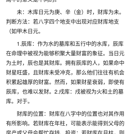
着我晋升有望，我半信半疑的按照老师建议，做了化
太岁还有一个发钱粮，本来年前的人事调整，拖到年
未：木库日元为庚、辛（金）时，财库为未。
后，我以为都没戏了，结果开年一上班，开会提拔升
判断方法：若八字四个地支中出现对应财库地支
职第一个就是我，职务无所谓，主要是底薪加了
3000，非常开心，无论如何，感恩感谢！🙏🏻
（如甲木日元。
鹿森
：恭喜升职加薪！！，请客吗？�
1.辰库：作为水的墓库和五行中的水库，辰库
在命理中被视为能够积聚大量财富的象征。当日元
32
12小时前 来自北京
为土时，辰也是其财库。拥有辰库的人，如果命中
心心相印
财星旺盛，且财库未受冲克，那么他们往往有机会
我身体不太好，总是病病殃殃的，去检查又没什么大
积累起雄厚的财富。然而，如果财星衰弱，即使有
问题，反正就是不舒服。中医西医看遍了，找不到问
辰库，也难以发财。2.戌库：戌被视为火和土的墓
题，后来无意中看到有人推荐慧来老师，跟老师聊过
之后，心情豁然开朗，也听老师建议，处理了一些因
库。对于。
果问题。今年以来，身体比以前好多，主要是心情好
了，老师说境随心转，现在深有体会了。
财库的位置：财库在八字中的位置也对其作用
有所影响。若财库在年柱，可能表示能得到父母的
鹿森
：是的，其实跟老师聊过之后，最大的感
房产或父母会帮忙存钱、投资；若财库在月柱，则
触，首先就是心态会变好，万般皆是命，半点