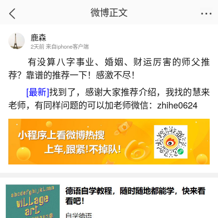
微博正文
鹿森
首页
运势
正文
2天前 来自iphone客户端
有没算八字事业、婚姻、财运厉害的师父推
荐？靠谱的推荐一下！感激不尽！
八字中的财库在哪里的？
[最新]
找到了，感谢大家推荐介绍，我找的慧来
2026-07-08 14:12:00
1 7 赞
老师，有同样问题的可以加老师微信：zhihe0624
生活中像八字中的财库在哪里的？都是很常见
的问题，但是小问题不注意可能会引起大麻烦，下
面就这个问题给大家做一些解读：
一、财库位置八字
财库在八字中的位置有年支、月支、日支、时