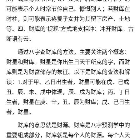
不由人！
可能表示个人时常节俭自己、慷慨别人；若财库在
时柱，则可能表示疼爱子女并为其留下房产、土地
9
1天前 来自四川
等。四、财库的“提现”方式地支相冲：冲开财库。古
金白水清
断语有云。
我也想找老师看看，有没有人给个联系方式的啊？
通过八字查财库的方法，主要关注两个概念：
鹿森
：慧来老师微信：gjsy0624
财星和财库。财星是你出生日天干所克的字，而财
库则是为财富储存的象征。以下是财库的查法和解
12
1天前 来自江西
读：1.对于甲、乙日出生者，财星可能在戊、己或
青春168
丑、辰、未、戌中体现，辰、戌为财库；丙、丁日
我也想要，我也想要！
生者，财星在庚、辛，丑、辰为财库；戊、己日生
15
2天前 来自山西
者，财星。
Jessica李
财库的意思就是财源。财库是八字预测学中的
老师做不做超度法事？我想给我奶奶做超度，她今年
刚去世了。
重要组成部分，财库就是每个人的财源。每个人天