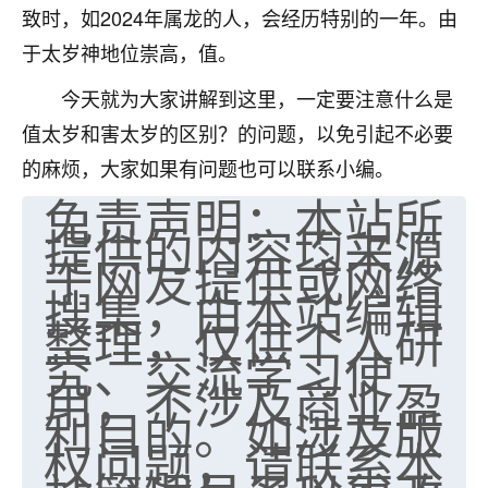
致时，如2024年属龙的人，会经历特别的一年。由
七零老顽童
：我母亲前年离世，刚开始我经常
于太岁神地位崇高，值。
做梦梦见她，后来也是朋友介绍，找到慧来老
师，安排了超度法事，做梦再也没有梦到过
今天就为大家讲解到这里，一定要注意什么是
了，一开始是半信半疑的，图个心安，给亡母
值太岁和害太岁的区别？的问题，以免引起不必要
超度，现在看来，人不信也不行。
的麻烦，大家如果有问题也可以联系小编。
11
2天前 来自云南
免责声明：本站所
提供的内容均来源
优秀的张同学
于网友提供或网络
老师收徒吗？？我对这些很感兴趣
15
搜集，由本站编辑
2天前 来自山西
整理，仅供个人研
究、交流学习使
用，不涉及商业盈
利目的。如涉及版
权问题，请联系本