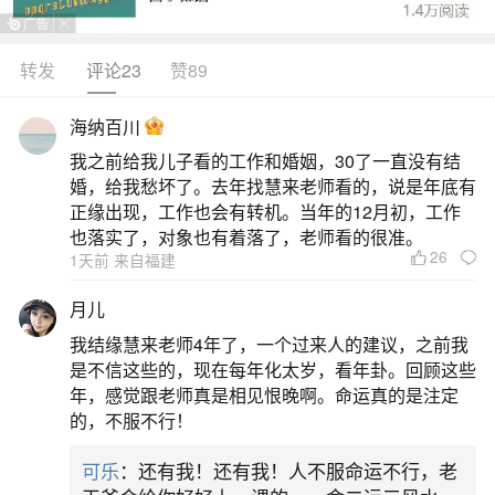
害太岁、破太岁、值太岁、刑太岁分别具有以
下含义：害太岁者：含义：害解陷害、危害。影
转发
评论23
赞89
响：在这一年中，害太岁者容易遭遇陷害、被朋友
海纳百川
出卖、合作中破财、食物中毒等不幸事件。此外，
我之前给我儿子看的工作和婚姻，30了一直没有结
还可能面临自身或亲朋有病灾、被误导而遭受损
婚，给我愁坏了。去年找慧来老师看的，说是年底有
失、遭遇投诉等困境。破太岁者：含义：破即破
正缘出现，工作也会有转机。当年的12月初，工作
也落实了，对象也有着落了，老师看的很准。
坏。影响：破太岁者在这一年中，运气容易遭遇突
26
1天前 来自福建
然而来的破坏，可
月儿
二、害太岁破太岁值太岁刑太岁分别都是什么
我结缘慧来老师4年了，一个过来人的建议，之前我
意思
是不信这些的，现在每年化太岁，看年卦。回顾这些
年，感觉跟老师真是相见恨晚啊。命运真的是注定
的，不服不行！
害太岁、破太岁、值太岁、刑太岁分别具有以
下含义：害太岁：含义：害解陷害、危害。影响：
可乐
：还有我！还有我！人不服命运不行，老