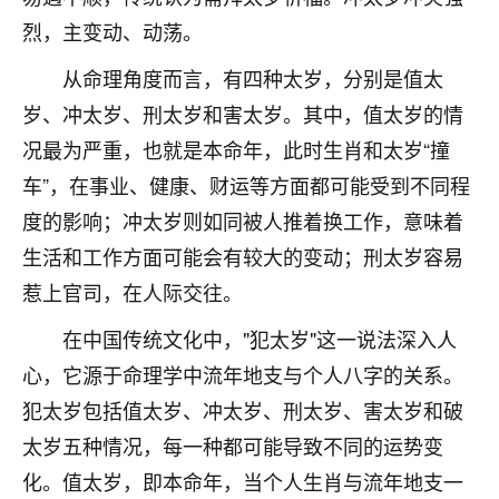
不由人！
烈，主变动、动荡。
9
从命理角度而言，有四种太岁，分别是值太
1天前 来自四川
岁、冲太岁、刑太岁和害太岁。其中，值太岁的情
金白水清
况最为严重，也就是本命年，此时生肖和太岁“撞
我也想找老师看看，有没有人给个联系方式的啊？
车”，在事业、健康、财运等方面都可能受到不同程
鹿森
：慧来老师微信：gjsy0624
度的影响；冲太岁则如同被人推着换工作，意味着
生活和工作方面可能会有较大的变动；刑太岁容易
12
1天前 来自江西
惹上官司，在人际交往。
青春168
在中国传统文化中，"犯太岁"这一说法深入人
我也想要，我也想要！
15
2天前 来自山西
心，它源于命理学中流年地支与个人八字的关系。
犯太岁包括值太岁、冲太岁、刑太岁、害太岁和破
Jessica李
太岁五种情况，每一种都可能导致不同的运势变
老师做不做超度法事？我想给我奶奶做超度，她今年
刚去世了。
化。值太岁，即本命年，当个人生肖与流年地支一