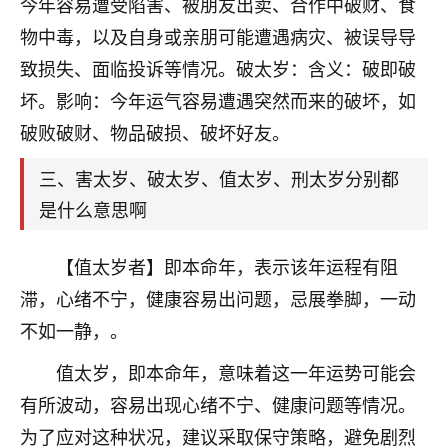
天爷会给你好好上一课的。一命二运三风水，
今年容易遭受陷害、被朋友出卖、合作中破财、食
哪样不服都不行！
物中毒，以及自身或亲朋可能遭遇病灾、被误导导
平安是福
：我也是每年找老师化太岁，看年
致损失、面临投诉等情况。破太岁：含义：破即破
卦，认识老师3年了，都是缘分啊！
坏。影响：今年运气容易遭遇突然而来的破坏，如
19
17分钟前 来自湖北
破败破财、物品破损、破坏好友。
心若莲花
三、害太岁、破太岁、值太岁、刑太岁分别都
我是做餐饮的，这两年，生意屡屡受挫，店开一家关
是什么意思啊
一家，要么生意不好，生意好的就出事。前些年攒的
家底快败光了，真是倒霉！我也想找人看看到底怎么
回事？
【值太岁者】即本命年，表示该年运程有阻
滞，心绪不宁，健康容易出问题，忌展拳脚，一动
鹿森
：你可以找老师看看，人有时不服命不行
不如一静，。
啊！
太阳当空赵
：我也做餐饮的，生意不算大，但
值太岁，即本命年，意味着这一年运势可能会
是我从找店开始都是找慧来老师跟进的，选
有所波动，容易出现心绪不宁、健康问题等情况。
址、风水、还有开业日子，哪哪都看了，虽然
大环境不好，但是我家生意还可以，前几天又
为了应对这种状况，建议采取保守策略，避免剧烈