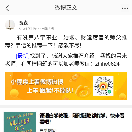
微博正文
鹿森
首页
热点
正文
2天前 来自iphone客户端
有没算八字事业、婚姻、财运厉害的师父推
荐？靠谱的推荐一下！感激不尽！
什么是值太岁和害太岁的区别？
[最新]
找到了，感谢大家推荐介绍，我找的慧来
2026-07-08 15:58:40
28 10 赞
老师，有同样问题的可以加老师微信：zhihe0624
生活中像什么是值太岁和害太岁的区别？都是
很常见的问题，但是小问题不注意可能会引起大麻
烦，下面就这个问题给大家做一些解读：
一、害太岁、破太岁、值太岁、刑太岁分别都
是什么意思啊