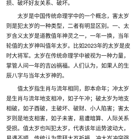
着我晋升有望，我半信半疑的按照老师建议，做了化
损、破坏好友关系、破坏。
太岁还有一个发钱粮，本来年前的人事调整，拖到年
太岁是中国传统命理学中的一个概念，害太岁
后，我以为都没戏了，结果开年一上班，开会提拔升
职第一个就是我，职务无所谓，主要是底薪加了
则是犯太岁的一种类型，二者有明显区别。一、太
3000，非常开心，无论如何，感恩感谢！🙏🏻
岁含义太岁是道教值年神灵之一，一年一换，当年
鹿森
：恭喜升职加薪！！，请客吗？�
轮值的太岁神叫值年太岁。比如2023年的太岁是皮
时大将军。太岁在传统命理学中被视为一种力量，
32
12小时前 来自北京
掌管人间一年的吉凶祸福。人们认为，如果人的生
心心相印
辰八字与当年太岁神的。
我身体不太好，总是病病殃殃的，去检查又没什么大
值太岁指生肖与流年相同，即本命年；冲太岁
问题，反正就是不舒服。中医西医看遍了，找不到问
题，后来无意中看到有人推荐慧来老师，跟老师聊过
是生肖与流年地支相冲，如子午冲；破太岁为地支
之后，心情豁然开朗，也听老师建议，处理了一些因
相破，如子酉破，主破坏、破财、小人陷害；害太
果问题。今年以来，身体比以前好多，主要是心情好
了，老师说境随心转，现在深有体会了。
岁则是地支相害，如子未害，易遭暗算、人际关系
受损。值太岁也叫犯太岁，代表该年运势波动大，
鹿森
：是的，其实跟老师聊过之后，最大的感
易遇不顺，传统认为需拜太岁祈福。冲太岁冲突强
触，首先就是心态会变好，万般皆是命，半点