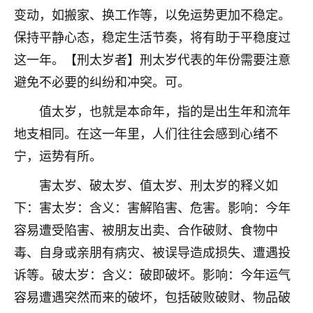
刚找老师做了补财库，希望财运更好一点！
变动，如搬家、换工作等，以免运势更加不稳定。
18
保持平静心态，稳定生活节奏，将有助于平稳度过
2小时前 来自海南
这一年。【刑太岁者】刑太岁代表的年份需要注意
梦醒时分
避免不必要的纠纷和冲突。可。
我女儿高二叛逆，大半年不上学，一说她就要死要活
的，把我们两口子愁的不行，朋友给我推荐的慧来老
值太岁，也就是本命年，指的是出生年和流年
师，一开始我是病急乱投医，这半年来，法事一个个
地支相同。在这一年里，人们往往会感到心绪不
做完，我女儿跟变了个人一样，不期望她能考多好的
大学，只要能安安稳稳的把书读了，身体心理都健健
宁，运势有所。
康康的我就很知足了！
害太岁、破太岁、值太岁、刑太岁的释义如
鹿森
：可怜天下父母心啊！
下：害太岁：含义：害解陷害、危害。影响：今年
容易遭受陷害、被朋友出卖、合作破财、食物中
16
3小时前 来自河北
毒、自身或亲朋有病灾、被误导造成损失、遭遇投
付深
诉等。破太岁：含义：破即破坏。影响：今年运气
我是公司人事调整，有升迁机会，但同时竞争的我们
容易遭遇突然而来的破坏，包括破败破财、物品破
三个，找老师的时候是抱着侥幸心理，没想到老师看