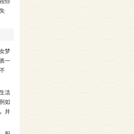
视你
失
女梦
表一
不
生活
例如
，并