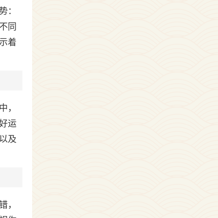
势：
不同
示着
中，
好运
以及
错，