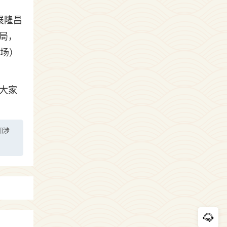
展隆昌
局，
立场）
大家
如涉