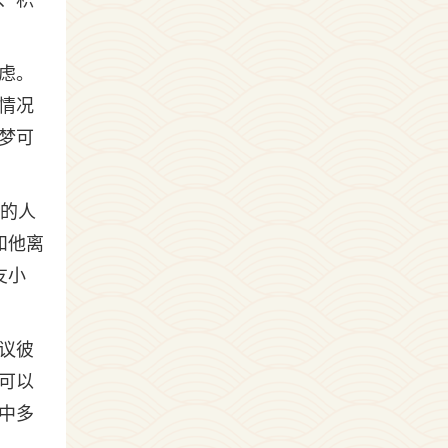
、积
虑。
情况
梦可
孕的人
和他离
友小
议彼
可以
中多