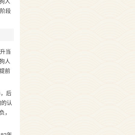
狗人
个阶段
晋升当
狗人
提前
泰，后
狗的认
负，