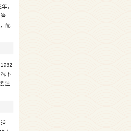
戌年，
绪管
早，配
982
情况下
要注
生活