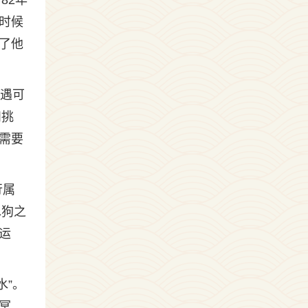
82年
时候
了他
相遇可
和挑
需要
行属
水狗之
运
水”。
冥，