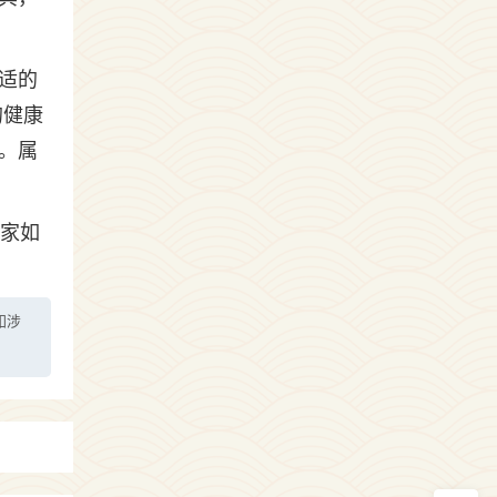
适的
的健康
。属
大家如
如涉