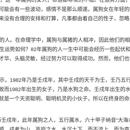
的，这一年属狗的女人，命运都非常的不错。在运势方面，
可能会有一些波动，感情不是那么顺遂。属狗女在年轻的
来没有合理的安排和打算，凡事都由着自己的性子，忽略
猪的人。在命理学中，属狗与属猪的人相冲，因此他们的
一生运势如何？82年属狗的人一生中可能会经历一些起伏
才华、头脑灵敏，经过努力可以取得成功。然而，他们也
示，1982年乃是壬戌年，其中壬戌的天干为壬，壬乃五
故而1982年出生的女子，乃是水狗之命。壬戌年出生的
就是一个天资聪明、聪明机灵的小伙子，所以在终身的命
农历壬戌年，此年属狗之人，五行属水，六十甲子纳音“大海
顺。戌者为山，高岗之水，水沉土下，而不流上，而为杳