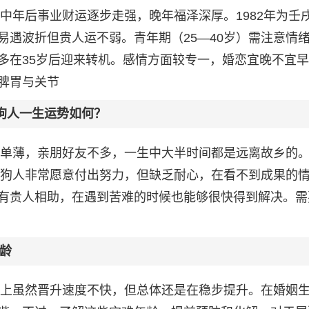
，中年后事业财运逐步走强，晚年福泽深厚。1982年为壬
易遇波折但贵人运不弱。青年期（25—40岁）需注意情
多在35岁后迎来转机。感情方面较专一，婚恋宜晚不宜
脾胃与关节
属狗人一生运势如何？
较单薄，亲朋好友不多，一生中大半时间都是远离故乡的。1
的属狗人非常愿意付出努力，但缺乏耐心，在看不到成果的
有贵人相助，在遇到苦难的时候也能够很快得到解决。需
龄
事业上虽然晋升速度不快，但总体还是在稳步提升。在婚姻