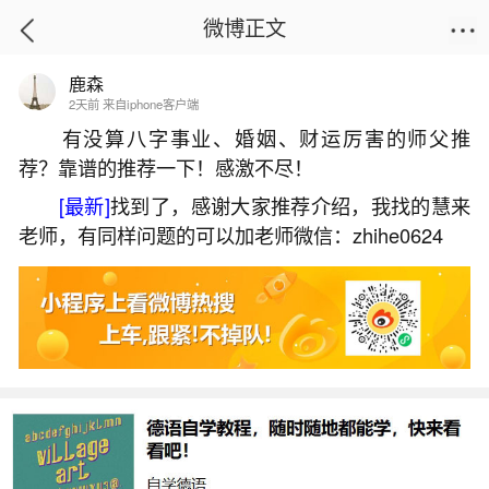
微博正文
鹿森
首页
热点
正文
2天前 来自iphone客户端
有没算八字事业、婚姻、财运厉害的师父推
荐？靠谱的推荐一下！感激不尽！
平顶山小年习俗祭灶
[最新]
找到了，感谢大家推荐介绍，我找的慧来
2026-07-08 20:30:57
20 3 赞
老师，有同样问题的可以加老师微信：zhihe0624
生活中像平顶山小年习俗祭灶都是很常见的问
题，但是小问题不注意可能会引起大麻烦，下面就
这个问题给大家做一些解读：
1、小年祭灶的详细流程
小年祭灶是中国北方地区广泛流传的传统习