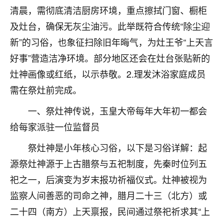
刚找老师做了补财库，希望财运更好一点！
清晨，需彻底清洁厨房环境，重点擦拭门窗、橱柜
18
及灶台，确保无灰尘油污。此举既符合传统“除尘迎
2小时前 来自海南
新”的习俗，也象征扫除旧年晦气，为灶王爷“上天言
梦醒时分
好事”营造洁净环境。部分地区还会在灶台张贴新的
我女儿高二叛逆，大半年不上学，一说她就要死要活
灶神画像或红纸，以示恭敬。2.理发沐浴家庭成员
的，把我们两口子愁的不行，朋友给我推荐的慧来老
师，一开始我是病急乱投医，这半年来，法事一个个
需在祭灶前完成。
做完，我女儿跟变了个人一样，不期望她能考多好的
大学，只要能安安稳稳的把书读了，身体心理都健健
一、祭灶神传说，玉皇大帝每年大年初一都会
康康的我就很知足了！
给每家派驻一位监督员
鹿森
：可怜天下父母心啊！
祭灶神是小年核心习俗，以下是习俗详解：起
源祭灶神源于上古腊祭与五祀制度，先秦时位列五
16
3小时前 来自河北
祀之一，后演变为岁末报功祈福仪式。灶神被视为
付深
监察人间善恶的司命之神，腊月二十三（北方）或
我是公司人事调整，有升迁机会，但同时竞争的我们
二十四（南方）上天禀报，民间通过祭祀祈求其“上
三个，找老师的时候是抱着侥幸心理，没想到老师看