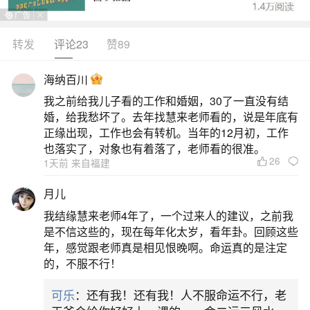
俗，核心流程包括祭品准备、环境清洁、神位布
置、祭拜仪式和共享祭食五个环节。一、祭灶前准
转发
评论23
赞89
备（一）必备祭品1.糖果类：糖瓜、关东糖等黏性
海纳百川
甜食，用于"粘住灶王嘴"，使其上天述职时多言好
我之前给我儿子看的工作和婚姻，30了一直没有结
事。2.三牲草料：清水、料豆（黑豆）、秣草（谷
婚，给我愁坏了。去年找慧来老师看的，说是年底有
草），专供灶王坐骑食用。
正缘出现，工作也会有转机。当年的12月初，工作
也落实了，对象也有着落了，老师看的很准。
26
2、祭灶的习俗
1天前 来自福建
月儿
祭灶是小年时民间送灶王爷上天向玉皇大帝汇
我结缘慧来老师4年了，一个过来人的建议，之前我
报善恶并祈求其“上天言好事，回宫降吉祥”的习俗，
是不信这些的，现在每年化太岁，看年卦。回顾这些
包含打扫、揭旧像、扎草马、贿赂灶王爷、烧旧
年，感觉跟老师真是相见恨晚啊。命运真的是注定
的，不服不行！
像、新年请新像等环节，还涉及“男不拜月，女不祭
灶”的性别限制，反映了古代世俗社会秩序及人们对
可乐
：还有我！还有我！人不服命运不行，老