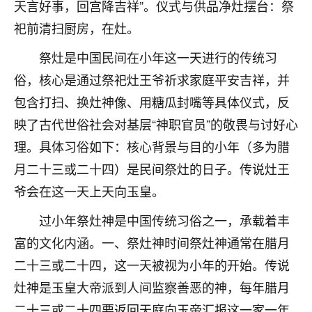
着我晋升有望，我半信半疑的按照老师建议，做了化
天言好事，回宫降吉祥”。仪式与供品净灶摆台：祭
太岁还有一个发钱粮，本来年前的人事调整，拖到年
祀前清扫厨房，在灶。
后，我以为都没戏了，结果开年一上班，开会提拔升
职第一个就是我，职务无所谓，主要是底薪加了
祭灶是中国民间在小年这一天进行的传统习
3000，非常开心，无论如何，感恩感谢！🙏🏻
俗，核心是通过祭祀灶王爷祈求家庭平安吉祥，并
鹿森
：恭喜升职加薪！！，请客吗？�
包含打扫、换灶神像、用糖瓜封嘴等具体仪式，反
映了古代世俗社会对基层“神职官员”的敬畏与讨好心
32
12小时前 来自北京
理。具体习俗如下：核心背景与目的小年（多为腊
心心相印
月二十三或二十四）是民间祭灶的日子。传说灶王
我身体不太好，总是病病殃殃的，去检查又没什么大
爷会在这一天上天向玉皇。
问题，反正就是不舒服。中医西医看遍了，找不到问
题，后来无意中看到有人推荐慧来老师，跟老师聊过
过小年祭灶神是中国传统习俗之一，承载着丰
之后，心情豁然开朗，也听老师建议，处理了一些因
富的文化内涵。一、祭灶神时间祭灶神通常在腊月
果问题。今年以来，身体比以前好多，主要是心情好
了，老师说境随心转，现在深有体会了。
二十三或二十四，这一天被视为小年的开始。传说
灶神是玉皇大帝派到人间监察善恶的神，每年腊月
鹿森
：是的，其实跟老师聊过之后，最大的感
二十三或二十四要返回天庭向玉帝汇报这一家一年
触，首先就是心态会变好，万般皆是命，半点