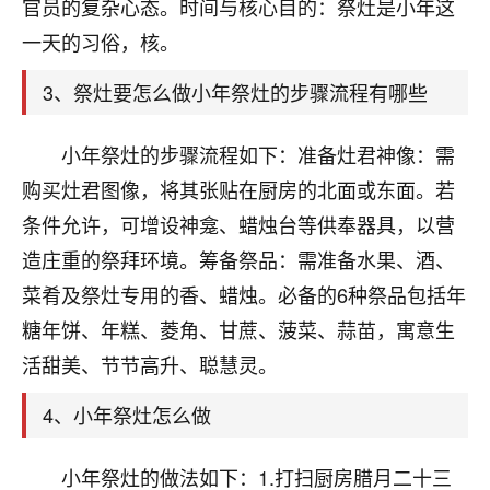
天爷会给你好好上一课的。一命二运三风水，
官员的复杂心态。时间与核心目的：祭灶是小年这
哪样不服都不行！
一天的习俗，核。
平安是福
：我也是每年找老师化太岁，看年
卦，认识老师3年了，都是缘分啊！
3、祭灶要怎么做小年祭灶的步骤流程有哪些
19
17分钟前 来自湖北
小年祭灶的步骤流程如下：准备灶君神像：需
心若莲花
购买灶君图像，将其张贴在厨房的北面或东面。若
我是做餐饮的，这两年，生意屡屡受挫，店开一家关
条件允许，可增设神龛、蜡烛台等供奉器具，以营
一家，要么生意不好，生意好的就出事。前些年攒的
造庄重的祭拜环境。筹备祭品：需准备水果、酒、
家底快败光了，真是倒霉！我也想找人看看到底怎么
回事？
菜肴及祭灶专用的香、蜡烛。必备的6种祭品包括年
糖年饼、年糕、菱角、甘蔗、菠菜、蒜苗，寓意生
鹿森
：你可以找老师看看，人有时不服命不行
活甜美、节节高升、聪慧灵。
啊！
太阳当空赵
：我也做餐饮的，生意不算大，但
4、小年祭灶怎么做
是我从找店开始都是找慧来老师跟进的，选
址、风水、还有开业日子，哪哪都看了，虽然
大环境不好，但是我家生意还可以，前几天又
小年祭灶的做法如下：1.打扫厨房腊月二十三