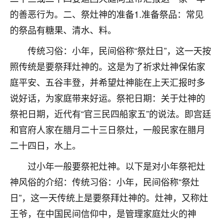
不由人！
的善恶行为。二、祭灶神的准备1.准备祭品：常见
的祭品有糖果、清水、料。
9
1天前 来自四川
传统习俗：小年，民间俗称“祭灶日”，这一天按
金白水清
照传统是要祭拜灶神的。这是为了祈求灶神保佑家
我也想找老师看看，有没有人给个联系方式的啊？
庭平安、五谷丰登，并希望灶神能在上天汇报时多
鹿森
：慧来老师微信：gjsy0624
说好话，为家庭带来好运。祭祀日期：关于灶神的
祭祀日期，近代有“官三民四船家五”的说法。即宫廷
12
1天前 来自江西
和官府人家在腊月二十三日祭灶，一般民家在腊月
青春168
二十四日，水上。
我也想要，我也想要！
15
2天前 来自山西
过小年一般要祭祀灶神。以下是对小年祭祀灶
神风俗的介绍：传统习俗：小年，民间俗称“祭灶
Jessica李
日”，这一天传统上是要祭拜灶神的。灶神，又称灶
老师做不做超度法事？我想给我奶奶做超度，她今年
刚去世了。
王爷，在中国民间信仰中，是管理家庭灶火的神