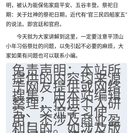
明，被认为能保佑家庭平安、五谷丰登。祭祀日
七零老顽童
：我母亲前年离世，刚开始我经常
期：关于灶神的祭祀日期，近代有“官三民四船家五”
做梦梦见她，后来也是朋友介绍，找到慧来老
师，安排了超度法事，做梦再也没有梦到过
的说法。即宫廷和官府。
了，一开始是半信半疑的，图个心安，给亡母
今天就为大家讲解到这里，一定要注意平顶山
超度，现在看来，人不信也不行。
小年习俗祭灶的问题，以免引起不必要的麻烦，大
11
2天前 来自云南
家如果有问题也可以联系小编。
优秀的张同学
免责声明：本站所
提供的内容均来源
老师收徒吗？？我对这些很感兴趣
15
2天前 来自山西
于网友提供或网络
搜集，由本站编辑
整理，仅供个人研
究、交流学习使
用，不涉及商业盈
利目的。如涉及版