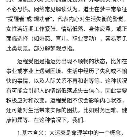
刚找老师做了补财库，希望财运更好一点！
不必恐慌。网络常见解读认为，道士在梦中常象征
18
2小时前 来自海南
“提醒者”或“规劝者”，代表内心对生活失衡的警觉。
女性若近期工作紧张、情绪低落、身体疲惫，或正
梦醒时分
面临选择（如婚恋、育儿、职业变动），容易梦见
我女儿高二叛逆，大半年不上学，一说她就要死要活
的，把我们两口子愁的不行，朋友给我推荐的慧来老
此类场景。部分解梦观点指。
师，一开始我是病急乱投医，这半年来，法事一个个
做完，我女儿跟变了个人一样，不期望她能考多好的
运程受阻是指运势出现不顺畅的状态，比如在
大学，只要能安安稳稳的把书读了，身体心理都健健
事业或学业上遇到困境、生活中经历了失利或不愉
康康的我就很知足了！
快的事情，以及人际关系不再和谐等等。这种状况
鹿森
：可怜天下父母心啊！
有可能会引起人的情绪低落或失去信心，因此需要
积极应对和改变。运程受阻不仅会影响内心状态，
16
3小时前 来自河北
还可能对生活带来实际的困扰。比如财务困难、健
付深
康问题等。在这种情况下，我们。
我是公司人事调整，有升迁机会，但同时竞争的我们
三个，找老师的时候是抱着侥幸心理，没想到老师看
1.基本含义：大运衰是命理学中的一个概念，