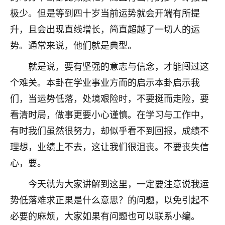
极少。但是等到四十岁当前运势就会开端有所提
七零老顽童
：我母亲前年离世，刚开始我经常
做梦梦见她，后来也是朋友介绍，找到慧来老
升，且会出现直线增长，简直超越了一切人的运
师，安排了超度法事，做梦再也没有梦到过
势。通常来说，他们就是典型。
了，一开始是半信半疑的，图个心安，给亡母
超度，现在看来，人不信也不行。
就是说，要有坚强的意志与信念，才能闯过这
个难关。本卦在学业事业方而的启示本卦启示我
11
2天前 来自云南
们，当运势低落，处境艰险时，不要挺而走险，要
优秀的张同学
看清时局，做事更要小心谨慎。在学习与工作中，
老师收徒吗？？我对这些很感兴趣
有时我们虽然很努力，却似乎看不到回报，成绩不
15
2天前 来自山西
理想，业绩上不去，这让我们很沮丧。不要丧失信
心，要。
今天就为大家讲解到这里，一定要注意说我运
势低落难求正果是什么意思？的问题，以免引起不
必要的麻烦，大家如果有问题也可以联系小编。