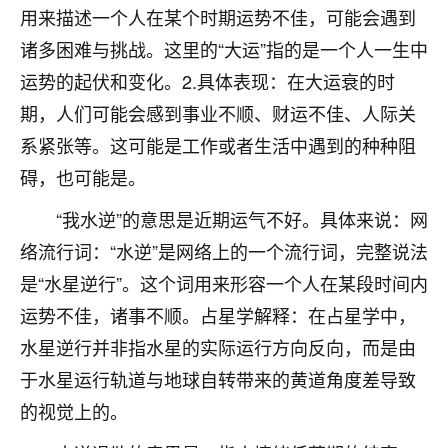
着我晋升有望，我半信半疑的按照老师建议，做了化
用来描述一个人在某个时期运势不佳，可能会遇到
太岁还有一个发钱粮，本来年前的人事调整，拖到年
诸多困难与挑战。这里的“大运”指的是一个人一生中
后，我以为都没戏了，结果开年一上班，开会提拔升
职第一个就是我，职务无所谓，主要是底薪加了
运势的起伏和变化。2.具体表现：在大运衰的时
3000，非常开心，无论如何，感恩感谢！🙏🏻
期，人们可能会感到事业不顺、财运不佳、人际关
鹿森
：恭喜升职加薪！！，请客吗？�
系紧张等。这可能是工作或者生活中遇到的种种阻
碍，也可能是。
32
12小时前 来自北京
“我水逆”的意思是近期运气不好。具体来说：网
心心相印
络流行词：“水逆”是网络上的一个流行词，完整说法
我身体不太好，总是病病殃殃的，去检查又没什么大
是“水星逆行”。这个词用来形容一个人在某段时间内
问题，反正就是不舒服。中医西医看遍了，找不到问
题，后来无意中看到有人推荐慧来老师，跟老师聊过
运势不佳，诸事不顺。占星学解释：在占星学中，
之后，心情豁然开朗，也听老师建议，处理了一些因
水星逆行并非指水星的实际运行方向反向，而是由
果问题。今年以来，身体比以前好多，主要是心情好
了，老师说境随心转，现在深有体会了。
于水星运行轨道与地球自转带来的黄道角度差导致
的视觉上的。
鹿森
：是的，其实跟老师聊过之后，最大的感
触，首先就是心态会变好，万般皆是命，半点