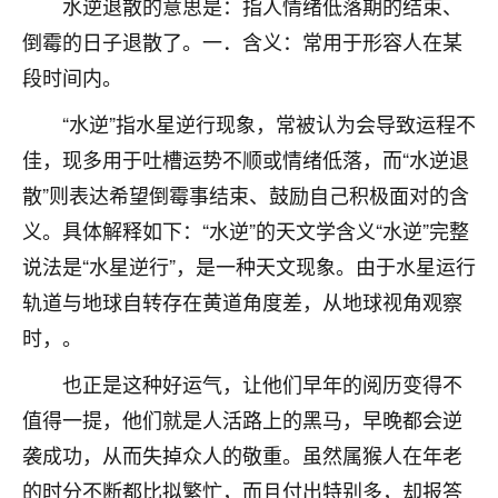
水逆退散的意思是：指人情绪低落期的结束、
不由人！
倒霉的日子退散了。一．含义：常用于形容人在某
9
段时间内。
1天前 来自四川
“水逆”指水星逆行现象，常被认为会导致运程不
金白水清
佳，现多用于吐槽运势不顺或情绪低落，而“水逆退
我也想找老师看看，有没有人给个联系方式的啊？
散”则表达希望倒霉事结束、鼓励自己积极面对的含
鹿森
：慧来老师微信：gjsy0624
义。具体解释如下：“水逆”的天文学含义“水逆”完整
12
1天前 来自江西
说法是“水星逆行”，是一种天文现象。由于水星运行
轨道与地球自转存在黄道角度差，从地球视角观察
青春168
时，。
我也想要，我也想要！
15
2天前 来自山西
也正是这种好运气，让他们早年的阅历变得不
Jessica李
值得一提，他们就是人活路上的黑马，早晚都会逆
老师做不做超度法事？我想给我奶奶做超度，她今年
袭成功，从而失掉众人的敬重。虽然属猴人在年老
刚去世了。
的时分不断都比拟繁忙，而且付出特别多，却报答