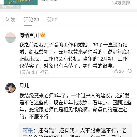
转发
评论23
赞89
生活中像说我运势低落难求正果是什么意思？
都是很常见的问题，但是小问题不注意可能会引起
海纳百川
大麻烦，下面就这个问题给大家做一些解读：
我之前给我儿子看的工作和婚姻，30了一直没有结
婚，给我愁坏了。去年找慧来老师看的，说是年底有
1、运势不佳是什么意思？
正缘出现，工作也会有转机。当年的12月初，工作
也落实了，对象也有着落了，老师看的很准。
26
1天前 来自福建
运势不佳指的是，一个人在一定时间内面临种
种负面情况，无论是工作中遇到挫折，还是遇到人
月儿
际关系问题，甚至是在健康方面感到不适，总之都
我结缘慧来老师4年了，一个过来人的建议，之前我
让人感到沮丧和心情低落。运势不佳有可能是天时
是不信这些的，现在每年化太岁，看年卦。回顾这些
年，感觉跟老师真是相见恨晚啊。命运真的是注定
地利人和都不佳，或是前期的错误决策和拖延导致
的，不服不行！
后果严重，遇到这种情况，我们需要想办法出现问
可乐
：还有我！还有我！人不服命运不行，老
题，努力寻找重获运势的途径。运势不佳也可能是