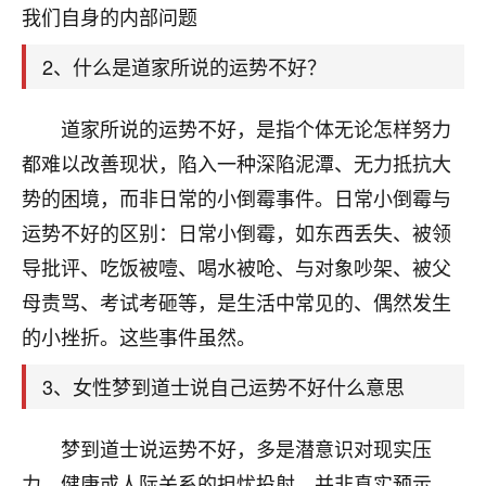
天爷会给你好好上一课的。一命二运三风水，
我们自身的内部问题
哪样不服都不行！
平安是福
：我也是每年找老师化太岁，看年
2、什么是道家所说的运势不好？
卦，认识老师3年了，都是缘分啊！
19
道家所说的运势不好，是指个体无论怎样努力
17分钟前 来自湖北
都难以改善现状，陷入一种深陷泥潭、无力抵抗大
心若莲花
势的困境，而非日常的小倒霉事件。日常小倒霉与
我是做餐饮的，这两年，生意屡屡受挫，店开一家关
运势不好的区别：日常小倒霉，如东西丢失、被领
一家，要么生意不好，生意好的就出事。前些年攒的
家底快败光了，真是倒霉！我也想找人看看到底怎么
导批评、吃饭被噎、喝水被呛、与对象吵架、被父
回事？
母责骂、考试考砸等，是生活中常见的、偶然发生
鹿森
：你可以找老师看看，人有时不服命不行
的小挫折。这些事件虽然。
啊！
3、女性梦到道士说自己运势不好什么意思
太阳当空赵
：我也做餐饮的，生意不算大，但
是我从找店开始都是找慧来老师跟进的，选
址、风水、还有开业日子，哪哪都看了，虽然
梦到道士说运势不好，多是潜意识对现实压
大环境不好，但是我家生意还可以，前几天又
力、健康或人际关系的担忧投射，并非真实预示，