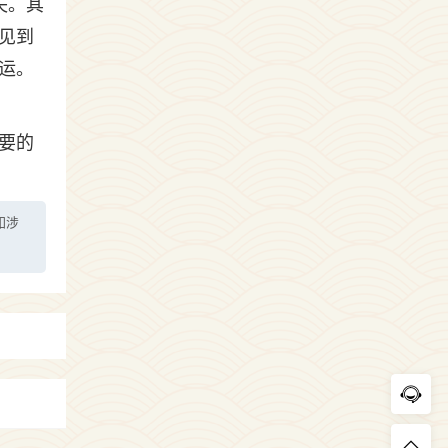
失。其
见到
运。
要的
如涉