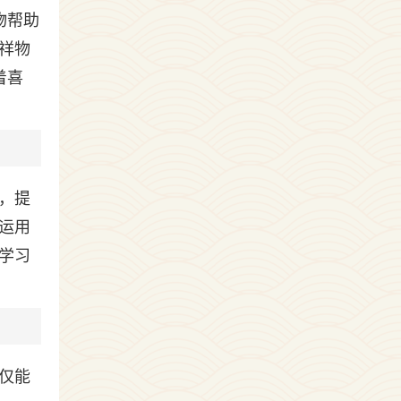
物帮助
祥物
着喜
，提
运用
学习
仅能