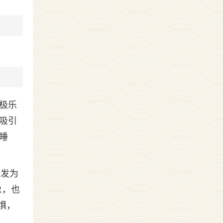
极乐
吸引
睡
“发为
象，也
惧，