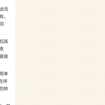
因此在
有，
同
后孩
息
直接
简单
吉祥
的转