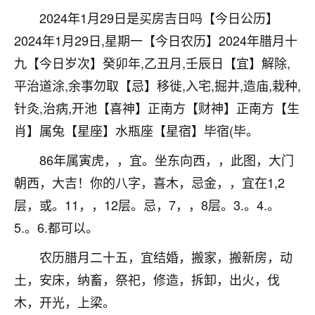
刚找老师做了补财库，希望财运更好一点！
2024年1月29日是买房吉日吗【今日公历】
18
2小时前 来自海南
2024年1月29日,星期一【今日农历】2024年腊月十
九【今日岁次】癸卯年,乙丑月,壬辰日【宜】解除,
梦醒时分
平治道涂,余事勿取【忌】移徙,入宅,掘井,造庙,栽种,
我女儿高二叛逆，大半年不上学，一说她就要死要活
的，把我们两口子愁的不行，朋友给我推荐的慧来老
针灸,治病,开池【喜神】正南方【财神】正南方【生
师，一开始我是病急乱投医，这半年来，法事一个个
肖】属兔【星座】水瓶座【星宿】毕宿(毕。
做完，我女儿跟变了个人一样，不期望她能考多好的
大学，只要能安安稳稳的把书读了，身体心理都健健
86年属寅虎，，宜。坐东向西，，此图，大门
康康的我就很知足了！
朝西，大吉！你的八字，喜木，忌金，，宜在1,2
鹿森
：可怜天下父母心啊！
层，或。11，，12层。忌，7，，8层。3.。4.。
5.。6.都可以。
16
3小时前 来自河北
农历腊月二十五，宜结婚，搬家，搬新房，动
付深
土，安床，纳畜，祭祀，修造，拆卸，出火，伐
我是公司人事调整，有升迁机会，但同时竞争的我们
木，开光，上梁。
三个，找老师的时候是抱着侥幸心理，没想到老师看