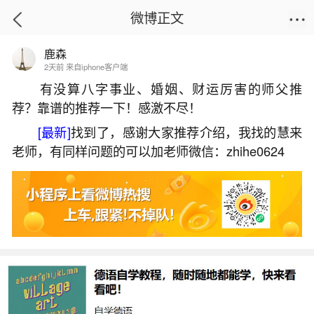
微博正文
鹿森
首页
运势
正文
2天前 来自iphone客户端
有没算八字事业、婚姻、财运厉害的师父推
荐？靠谱的推荐一下！感激不尽！
腊月买房宜
[最新]
找到了，感谢大家推荐介绍，我找的慧来
2026-07-09 11:22:37
22 10 赞
老师，有同样问题的可以加老师微信：zhihe0624
生活中像腊月买房宜都是很常见的问题，但是
小问题不注意可能会引起大麻烦，下面就这个问题
给大家做一些解读：
一、2024年农历腊月三十宜买房吗2024年2月9
日是买房吉日吗