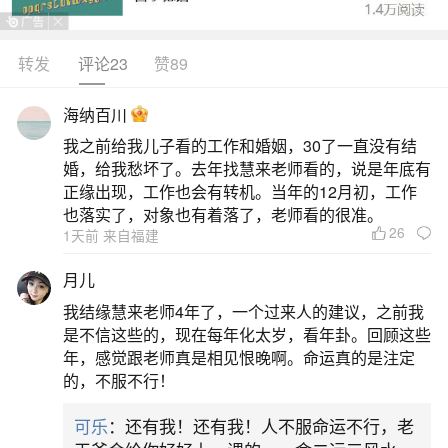
2024年农历腊月三十不宜买房。以下是具体分
析：黄历宜忌：根据黄历显示，2024年2月9日虽然
转发
评论23
赞89
适宜进行嫁娶、安床、出行、祭祀等多项活动，但
海纳百川
并未明确提及买房为吉日。相反，在“忌”项中虽未直
我之前给我儿子看的工作和婚姻，30了一直没有结
接指出买房不宜，但整体氛围并非特别针对购房活
婚，给我愁坏了。去年找慧来老师看的，说是年底有
动。值神与凶煞：当日值神为朱雀，属黑道凶日，
正缘出现，工作也会有转机。当年的12月初，工作
也落实了，对象也有着落了，老师看的很准。
且存在多个凶煞如灾煞、天火等，这些都不利于进
26
1天前 来自福建
二、买房几月份买最划算
月儿
我结缘慧来老师4年了，一个过来人的建议，之前我
过了9月和10月，进入腊月寒冬，房地产市场进
是不信这些的，现在每年化太岁，看年卦。回顾这些
入淡季。由于购房人数减少，开发商可能会提供更
年，感觉跟老师真是相见恨晚啊。命运真的是注定
的，不服不行！
大的优惠力度，这对于购房者来说是一个较好的购
房时机。
可乐
：还有我！还有我！人不服命运不行，老