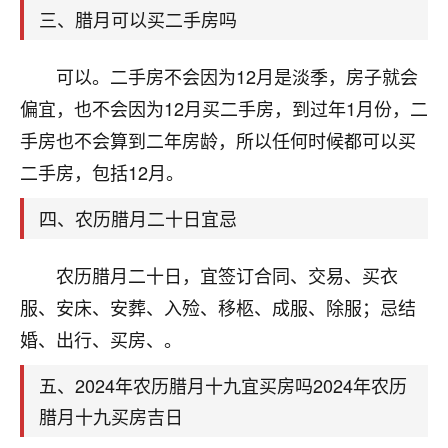
天爷会给你好好上一课的。一命二运三风水，
三、腊月可以买二手房吗
哪样不服都不行！
平安是福
：我也是每年找老师化太岁，看年
卦，认识老师3年了，都是缘分啊！
可以。二手房不会因为12月是淡季，房子就会
偏宜，也不会因为12月买二手房，到过年1月份，二
19
17分钟前 来自湖北
手房也不会算到二年房龄，所以任何时候都可以买
心若莲花
二手房，包括12月。
我是做餐饮的，这两年，生意屡屡受挫，店开一家关
四、农历腊月二十日宜忌
一家，要么生意不好，生意好的就出事。前些年攒的
家底快败光了，真是倒霉！我也想找人看看到底怎么
回事？
农历腊月二十日，宜签订合同、交易、买衣
服、安床、安葬、入殓、移柩、成服、除服；忌结
鹿森
：你可以找老师看看，人有时不服命不行
啊！
婚、出行、买房、。
太阳当空赵
：我也做餐饮的，生意不算大，但
是我从找店开始都是找慧来老师跟进的，选
五、2024年农历腊月十九宜买房吗2024年农历
址、风水、还有开业日子，哪哪都看了，虽然
腊月十九买房吉日
大环境不好，但是我家生意还可以，前几天又