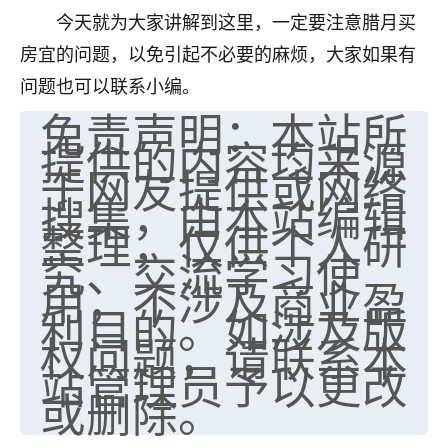
今天就为大家讲解到这里，一定要注意腊月买
不由人！
房宜的问题，以免引起不必要的麻烦，大家如果有
9
1天前 来自四川
问题也可以联系小编。
免责声明：本站所
金白水清
提供的内容均来源
我也想找老师看看，有没有人给个联系方式的啊？
于网友提供或网络
鹿森
：慧来老师微信：gjsy0624
搜集，由本站编辑
整理，仅供个人研
12
1天前 来自江西
究、交流学习使
青春168
用，不涉及商业盈
利目的。如涉及版
我也想要，我也想要！
15
2天前 来自山西
权问题，请联系本
站管理员予以更改
Jessica李
或删除。
老师做不做超度法事？我想给我奶奶做超度，她今年
刚去世了。