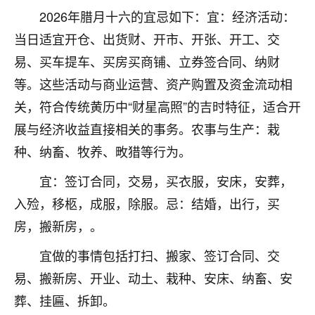
着我晋升有望，我半信半疑的按照老师建议，做了化
2026年腊月十六的宜忌如下：宜：经济活动：
太岁还有一个发钱粮，本来年前的人事调整，拖到年
后，我以为都没戏了，结果开年一上班，开会提拔升
当日适宜开仓、出货财、开市、开张、开工、交
职第一个就是我，职务无所谓，主要是底薪加了
易、买车提车、买房买商铺、立券签合同、纳财
3000，非常开心，无论如何，感恩感谢！🙏🏻
等。这些活动与商业运营、资产购置及资金流动相
鹿森
：恭喜升职加薪！！，请客吗？�
关，符合传统黄历中“财星高照”的吉时特征，适合开
展与经济收益直接相关的事务。农事与生产：栽
32
12小时前 来自北京
种、纳畜、牧养、畋猎等行为。
心心相印
宜：签订合同，交易，买衣服，安床，安葬，
我身体不太好，总是病病殃殃的，去检查又没什么大
问题，反正就是不舒服。中医西医看遍了，找不到问
入殓，移柩，成服，除服。忌：结婚，出行，买
题，后来无意中看到有人推荐慧来老师，跟老师聊过
房，搬新房，。
之后，心情豁然开朗，也听老师建议，处理了一些因
果问题。今年以来，身体比以前好多，主要是心情好
宜做的事情包括打扫、搬家、签订合同、交
了，老师说境随心转，现在深有体会了。
易、搬新房、开业、动土、栽种、安床、纳畜、安
鹿森
：是的，其实跟老师聊过之后，最大的感
葬、挂匾、拆卸。
触，首先就是心态会变好，万般皆是命，半点