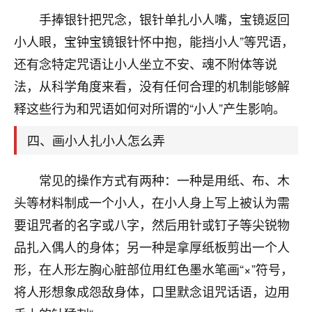
刚找老师做了补财库，希望财运更好一点！
手捧银针把咒念，银针单扎小人嘴，宝镜返回
18
2小时前 来自海南
小人眼，宝钟宝镜银针怀中抱，能挡小人”等咒语，
还有念特定咒语让小人坐立不安、魂不附体等说
梦醒时分
法，从科学角度来看，没有任何合理的机制能够解
我女儿高二叛逆，大半年不上学，一说她就要死要活
的，把我们两口子愁的不行，朋友给我推荐的慧来老
释这些行为和咒语如何对所谓的“小人”产生影响。
师，一开始我是病急乱投医，这半年来，法事一个个
做完，我女儿跟变了个人一样，不期望她能考多好的
四、画小人扎小人怎么弄
大学，只要能安安稳稳的把书读了，身体心理都健健
康康的我就很知足了！
常见的操作方式有两种：一种是用纸、布、木
鹿森
：可怜天下父母心啊！
头等材料制成一个小人，在小人身上写上被认为需
要诅咒者的名字或八字，然后用针或钉子等尖锐物
16
3小时前 来自河北
品扎入偶人的身体；另一种是拿厚纸板剪出一个人
付深
形，在人形左胸心脏部位用红色墨水笔画“×”符号，
我是公司人事调整，有升迁机会，但同时竞争的我们
将人形想象成怨敌身体，口里默念诅咒话语，边用
三个，找老师的时候是抱着侥幸心理，没想到老师看