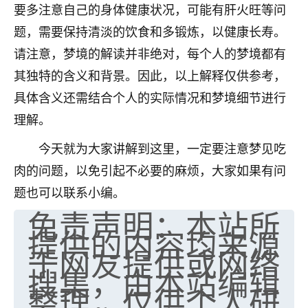
要多注意自己的身体健康状况，可能有肝火旺等问
七零老顽童
：我母亲前年离世，刚开始我经常
题，需要保持清淡的饮食和多锻炼，以健康长寿。
做梦梦见她，后来也是朋友介绍，找到慧来老
师，安排了超度法事，做梦再也没有梦到过
请注意，梦境的解读并非绝对，每个人的梦境都有
了，一开始是半信半疑的，图个心安，给亡母
其独特的含义和背景。因此，以上解释仅供参考，
超度，现在看来，人不信也不行。
具体含义还需结合个人的实际情况和梦境细节进行
11
2天前 来自云南
理解。
优秀的张同学
今天就为大家讲解到这里，一定要注意梦见吃
老师收徒吗？？我对这些很感兴趣
肉的问题，以免引起不必要的麻烦，大家如果有问
15
2天前 来自山西
题也可以联系小编。
免责声明：本站所
提供的内容均来源
于网友提供或网络
搜集，由本站编辑
整理，仅供个人研