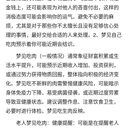
不由人！
金钱上，还可能表现为对他人的吝啬付出，这样的
消极态度可能会影响你的运气。避免不必要的麻
9
1天前 来自四川
烦，尤其是对于那些你不太擅长且没有足够信心处
金白水清
理的事情，最好交给合适的人来处理。2、梦见自己
我也想找老师看看，有没有人给个联系方式的啊？
吃肉预示着你可能近期会结识。
鹿森
：慧来老师微信：gjsy0624
梦见吃肉（一般情况）通常象征财富积累或生
活水平提升，可能预示近期收入增加、投资获利，
12
1天前 来自江西
或通过努力获得物质回报，整体指向积极的经济变
青春168
化。梦见吃不新鲜的肉需警惕健康风险，可能暗示
我也想要，我也想要！
身体免疫力下降、易受病菌侵袭，或近期过度劳累
15
2天前 来自山西
导致亚健康状态。建议调整作息、注意饮食卫生，
Jessica李
必要时进行体检。梦见吃生肉反映。
老师做不做超度法事？我想给我奶奶做超度，她今年
老人梦见吃肉：健康提醒：可能是在提醒老人
刚去世了。