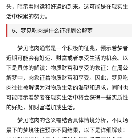
刚找老师做了补财库，希望财运更好一点！
头，暗示着财运和好运的到来。这可能是在现实生
18
活中积累的努力。
2小时前 来自海南
梦醒时分
5、梦见吃肉是什么征兆周公解梦
我女儿高二叛逆，大半年不上学，一说她就要死要活
的，把我们两口子愁的不行，朋友给我推荐的慧来老
梦见吃肉通常是一个积极的征兆，预示着梦者
师，一开始我是病急乱投医，这半年来，法事一个个
近期可能会有好运、财富或者享受生活的机会。以
做完，我女儿跟变了个人一样，不期望她能考多好的
大学，只要能安安稳稳的把书读了，身体心理都健健
下是具体的解读：物质财富和享受的象征：在周公
康康的我就很知足了！
解梦中，肉象征着物质财富和享受。因此，梦见吃
肉往往被解读为对物质生活的渴望和追求，同时也
鹿森
：可怜天下父母心啊！
可能暗示着梦者在现实生活中将会获得一些实质性
16
3小时前 来自河北
的好处，如财富增加或生活。
付深
梦见吃肉的含义需结合具体情境分析，不同场
我是公司人事调整，有升迁机会，但同时竞争的我们
景下的梦境往往预示不同结果，以下是详细解读：
三个，找老师的时候是抱着侥幸心理，没想到老师看