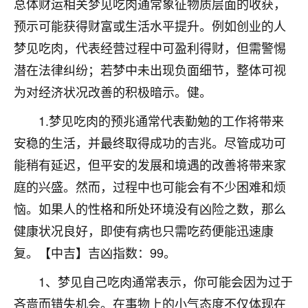
总体财运相关梦见吃肉通常象征物质层面的收获，
着我晋升有望，我半信半疑的按照老师建议，做了化
太岁还有一个发钱粮，本来年前的人事调整，拖到年
预示可能获得财富或生活水平提升。例如创业的人
后，我以为都没戏了，结果开年一上班，开会提拔升
梦见吃肉，代表经营过程中可盈利得财，但需警惕
职第一个就是我，职务无所谓，主要是底薪加了
3000，非常开心，无论如何，感恩感谢！🙏🏻
潜在法律纠纷；若梦中未出现负面细节，整体可视
为对经济状况改善的积极暗示。健。
鹿森
：恭喜升职加薪！！，请客吗？�
1.梦见吃肉的预兆通常代表勤勉的工作将带来
32
12小时前 来自北京
安稳的生活，并最终取得成功的吉兆。尽管成功可
心心相印
能稍有延迟，但平安的发展和境遇的改善将带来家
我身体不太好，总是病病殃殃的，去检查又没什么大
庭的兴盛。然而，过程中也可能会有不少困难和烦
问题，反正就是不舒服。中医西医看遍了，找不到问
恼。如果人的性格和所处环境没有凶险之数，那么
题，后来无意中看到有人推荐慧来老师，跟老师聊过
之后，心情豁然开朗，也听老师建议，处理了一些因
健康状况良好，即使有病也只需吃药便能迅速康
果问题。今年以来，身体比以前好多，主要是心情好
复。【中吉】吉凶指数：99。
了，老师说境随心转，现在深有体会了。
1、梦见自己吃肉通常表示，你可能会因为过于
鹿森
：是的，其实跟老师聊过之后，最大的感
吝啬而错失机会。在事物上的小气态度不仅体现在
触，首先就是心态会变好，万般皆是命，半点