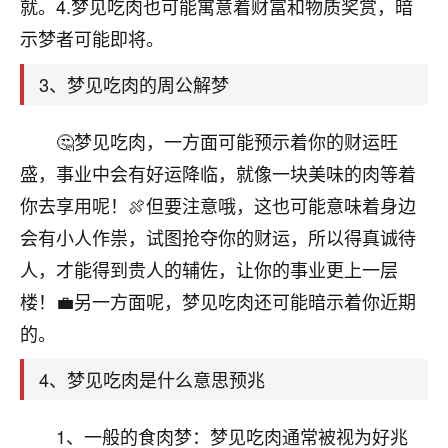
天爷会给你好好上一课的。一命二运三风水，
就。4.梦见吃肉也可能寓意着财富和物质奖赏，暗
哪样不服都不行！
示梦者可能即将。
平安是福
：我也是每年找老师化太岁，看年
卦，认识老师3年了，都是缘分啊！
3、梦见吃肉的周公解梦
19
17分钟前 来自湖北
🤔梦见吃肉，一方面可能预示着你的财运旺
心若莲花
盛，事业中会有好运降临，就像一块美味的肉等着
我是做餐饮的，这两年，生意屡屡受挫，店开一家关
你去享用呢！🍖但要注意哦，这也可能意味着身边
一家，要么生意不好，生意好的就出事。前些年攒的
会有小人作祟，试图抢夺你的财运，所以得真诚待
家底快败光了，真是倒霉！我也想找人看看到底怎么
回事？
人，才能得到贵人的辅佐，让你的事业更上一层
楼！💼另一方面呢，梦见吃肉还可能暗示着你近期
鹿森
：你可以找老师看看，人有时不服命不行
的。
啊！
太阳当空赵
：我也做餐饮的，生意不算大，但
4、梦见吃肉是什么意思预兆
是我从找店开始都是找慧来老师跟进的，选
址、风水、还有开业日子，哪哪都看了，虽然
大环境不好，但是我家生意还可以，前几天又
1、一般的食肉梦：梦见吃肉通常被视为好兆