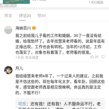
做什么事情都会顺顺利利，是吉兆。具体来说：贵
人运好：预示着你近期的贵人运势很好，可能会在
转发
评论23
赞89
聚会中交到新朋友，对方将对你有所帮助。不同身
海纳百川
份的人梦到吃肉还有不同的含义：本命年的人：梦
我之前给我儿子看的工作和婚姻，30了一直没有结
到吃肉意味着因祸得福，但过程中可能会有波折，
婚，给我愁坏了。去年找慧来老师看的，说是年底有
心情不定，需要多加小心。出行的人：梦到
正缘出现，工作也会有转机。当年的12月初，工作
也落实了，对象也有着落了，老师看的很准。
26
2、梦见吃肉是什么预兆周公解梦
1天前 来自福建
月儿
1.梦见吃肉通常象征着梦者拥有充沛的生命力
我结缘慧来老师4年了，一个过来人的建议，之前我
和精神力量。2.在周公解梦中，吃肉被视为增强生
是不信这些的，现在每年化太岁，看年卦。回顾这些
命力的象征，可能意味着梦者正处于精力充沛的时
年，感觉跟老师真是相见恨晚啊。命运真的是注定
的，不服不行！
期。3.这样的梦境可能与工作或事业有关，表明梦
者正努力提升自己的能力和经验，以实现更高的成
可乐
：还有我！还有我！人不服命运不行，老