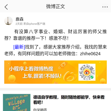
微博正文
鹿森
首页
热点
正文
2天前 来自iphone客户端
有没算八字事业、婚姻、财运厉害的师父推
荐？靠谱的推荐一下！感激不尽！
梦见吃肉
[最新]
找到了，感谢大家推荐介绍，我找的慧来
2026-07-09 13:43:58
3 8 赞
老师，有同样问题的可以加老师微信：zhihe0624
生活中像梦见吃肉都是很常见的问题，但是小
问题不注意可能会引起大麻烦，下面就这个问题给
大家做一些解读：
1、梦见吃肉是什么意思
梦到吃肉预示着近期你的运势很好，可能不论