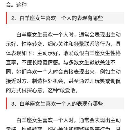
天爷会给你好好上一课的。一命二运三风水，
会。这种
哪样不服都不行！
平安是福
：我也是每年找老师化太岁，看年
2、白羊座女生喜欢一个人的表现有哪些
卦，认识老师3年了，都是缘分啊！
19
白羊座女生喜欢一个人时，通常会表现出主动
17分钟前 来自湖北
示好、性格转变、细心关注和频繁联系等行为，具
心若莲花
体表现如下：主动示好，敢爱敢恨白羊座女生性格
我是做餐饮的，这两年，生意屡屡受挫，店开一家关
直率，不擅长隐藏情感。与多数女生默默关注不
一家，要么生意不好，生意好的就出事。前些年攒的
家底快败光了，真是倒霉！我也想找人看看到底怎么
同，她们喜欢一个人时会直接表现出来，例如主动
回事？
接近对方、制造相处机会，甚至通过开玩笑或调侃
鹿森
：你可以找老师看看，人有时不服命不行
的方式试探心意。这种“敢爱敢。
啊！
3、白羊座女生喜欢一个人的表现有哪些
太阳当空赵
：我也做餐饮的，生意不算大，但
是我从找店开始都是找慧来老师跟进的，选
址、风水、还有开业日子，哪哪都看了，虽然
白羊座女生喜欢一个人时，通常会表现出主动
大环境不好，但是我家生意还可以，前几天又
示好、性格转变、细心关注和频繁联系等行为，具