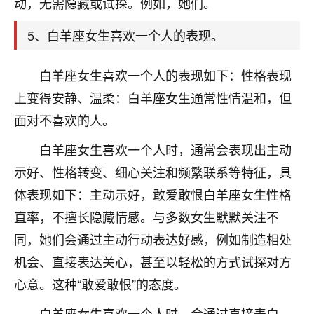
动，无需隐藏或试探。例如，她们。
着我晋升有望，我半信半疑的按照老师建议，做了化
太岁还有一个发钱粮，本来年前的人事调整，拖到年
5、白羊座女生喜欢一个人的表现。
后，我以为都没戏了，结果开年一上班，开会提拔升
职第一个就是我，职务无所谓，主要是底薪加了
3000，非常开心，无论如何，感恩感谢！🙏🏻
白羊座女生喜欢一个人的表现如下：性格表现
上变得安静、温柔：白羊座女生通常性情温和，但
鹿森
：恭喜升职加薪！！，请客吗？�
面对不喜欢的人。
32
12小时前 来自北京
白羊座女生喜欢一个人时，通常会表现出主动
心心相印
示好、性格转变、细心关注和频繁联系等特征，具
我身体不太好，总是病病殃殃的，去检查又没什么大
体表现如下：主动示好，敢爱敢恨白羊座女生性格
问题，反正就是不舒服。中医西医看遍了，找不到问
直率，不擅长隐藏情感。与多数女生默默关注不
题，后来无意中看到有人推荐慧来老师，跟老师聊过
之后，心情豁然开朗，也听老师建议，处理了一些因
同，她们会通过主动行动表达好感，例如制造相处
果问题。今年以来，身体比以前好多，主要是心情好
机会、直接表达关心，甚至以轻松的方式试探对方
了，老师说境随心转，现在深有体会了。
心意。这种“敢爱敢恨”的态度。
鹿森
：是的，其实跟老师聊过之后，最大的感
白羊座女生喜欢一个人时，会通过直接表白、
触，首先就是心态会变好，万般皆是命，半点