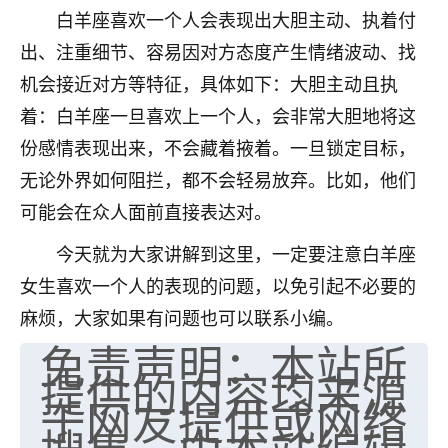
白羊座喜欢一个人会表现出大胆主动、执着付
七零老顽童
：我母亲前年离世，刚开始我经常
出、注重细节、容易因对方态度产生情绪波动、找
做梦梦见她，后来也是朋友介绍，找到慧来老
师，安排了超度法事，做梦再也没有梦到过
机会接近对方等特征，具体如下：大胆主动且执
了，一开始是半信半疑的，图个心安，给亡母
着：白羊座一旦喜欢上一个人，会非常大胆地将这
超度，现在看来，人不信也不行。
份感情表现出来，不会藏着掖着。一旦锁定目标，
11
2天前 来自云南
无论外界如何阻拦，都不会轻易放弃。比如，他们
可能会在众人面前直接表达对。
优秀的张同学
老师收徒吗？？我对这些很感兴趣
今天就为大家讲解到这里，一定要注意白羊座
15
2天前 来自山西
女生喜欢一个人的表现的问题，以免引起不必要的
麻烦，大家如果有问题也可以联系小编。
免责声明：本站所
提供的内容均来源
于网友提供或网络