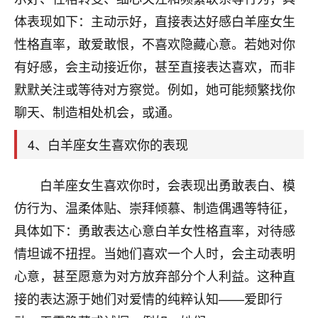
刚找老师做了补财库，希望财运更好一点！
体表现如下：主动示好，直接表达好感白羊座女生
18
2小时前 来自海南
性格直率，敢爱敢恨，不喜欢隐藏心意。若她对你
有好感，会主动接近你，甚至直接表达喜欢，而非
梦醒时分
默默关注或等待对方察觉。例如，她可能频繁找你
我女儿高二叛逆，大半年不上学，一说她就要死要活
的，把我们两口子愁的不行，朋友给我推荐的慧来老
聊天、制造相处机会，或通。
师，一开始我是病急乱投医，这半年来，法事一个个
做完，我女儿跟变了个人一样，不期望她能考多好的
4、白羊座女生喜欢你的表现
大学，只要能安安稳稳的把书读了，身体心理都健健
康康的我就很知足了！
白羊座女生喜欢你时，会表现出勇敢表白、模
鹿森
：可怜天下父母心啊！
仿行为、温柔体贴、崇拜倾慕、制造偶遇等特征，
具体如下：勇敢表达心意白羊女性格直率，对待感
16
3小时前 来自河北
情坦诚不扭捏。当她们喜欢一个人时，会主动表明
付深
心意，甚至愿意为对方放弃部分个人利益。这种直
我是公司人事调整，有升迁机会，但同时竞争的我们
接的表达源于她们对爱情的纯粹认知——爱即行
三个，找老师的时候是抱着侥幸心理，没想到老师看