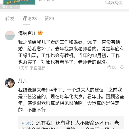
转发
评论23
赞89
生活中像白羊座女生喜欢一个人的表现都是很
常见的问题，但是小问题不注意可能会引起大麻
海纳百川
烦，下面就这个问题给大家做一些解读：
我之前给我儿子看的工作和婚姻，30了一直没有结
婚，给我愁坏了。去年找慧来老师看的，说是年底有
1、白羊座女生喜欢一个人的表现有哪些
正缘出现，工作也会有转机。当年的12月初，工作
也落实了，对象也有着落了，老师看的很准。
26
1天前 来自福建
白羊座女生喜欢一个人时，通常会表现出主动
示好、性格转变、细心关注、频繁联系等特征，具
月儿
体表现如下：主动示好，直接表达好感白羊座女生
我结缘慧来老师4年了，一个过来人的建议，之前我
性格直率，敢爱敢恨，与多数女生“默默关注”的方式
是不信这些的，现在每年化太岁，看年卦。回顾这些
年，感觉跟老师真是相见恨晚啊。命运真的是注定
不同，她们喜欢一个人时会主动靠近，甚至直接表
的，不服不行！
达好感。例如，她们可能通过开玩笑、制造独处机
可乐
：还有我！还有我！人不服命运不行，老
会或直接表白等方式传递心意，避免因犹豫错失机