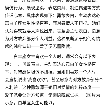
不由人！
模仿行为、展现温柔、表达崇拜、制造偶遇等方式
传递心意，具体表现如下：勇敢表白，主动表达心
9
1天前 来自四川
意白羊座女生性格直率，面对感情从不扭捏。她们
金白水清
认为喜欢就要大声说出来，甚至会主动表白，愿意
我也想找老师看看，有没有人给个联系方式的啊？
为对方放弃部分个人利益。这种果断源于她们对情
鹿森
：慧来老师微信：gjsy0624
感的纯粹认知——爱了便无需隐藏。
12
白羊座女生喜欢一个人时，通常会有以下表
1天前 来自江西
现：一、勇敢表白，主动表达心意白羊女性格直
青春168
率，对待感情坦诚不扭捏。当她们喜欢一个人时，
我也想要，我也想要！
会直接说出“我喜欢你”，甚至愿意为对方放弃部分个
15
2天前 来自山西
人利益。这种勇敢源于她们对爱情的纯粹态度——
Jessica李
爱了就要让对方知道，无需隐藏或试探。（图片为
老师做不做超度法事？我想给我奶奶做超度，她今年
示意，白羊座女生可能以。
刚去世了。