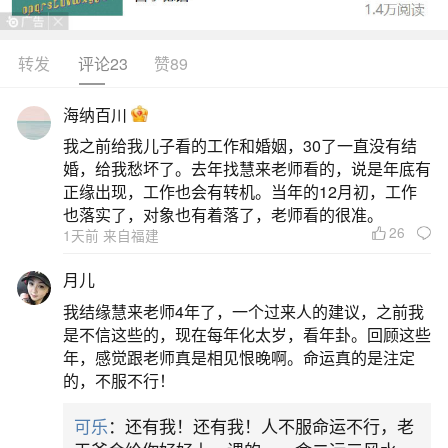
转发
评论23
赞89
生活中像八字乙卯和庚申天干能合吗？都是很
常见的问题，但是小问题不注意可能会引起大麻
海纳百川
烦，下面就这个问题给大家做一些解读：
我之前给我儿子看的工作和婚姻，30了一直没有结
婚，给我愁坏了。去年找慧来老师看的，说是年底有
一、庚申日男和乙卯日女最忌讳哪个
正缘出现，工作也会有转机。当年的12月初，工作
也落实了，对象也有着落了，老师看的很准。
26
1天前 来自福建
庚申日男坐禄通根，身强果断，宜配乙巳日
柱，而乙卯与庚申无直接合冲，但干支间木金相克
月儿
（乙木被庚金克，卯木被申金暗克），若八字火土
我结缘慧来老师4年了，一个过来人的建议，之前我
弱、水木过旺，更添情绪波动与控制欲。两人组合
是不信这些的，现在每年化太岁，看年卦。回顾这些
年，感觉跟老师真是相见恨晚啊。命运真的是注定
中，乙卯女易有“控制丈夫”倾向，而庚申男则强调
的，不服不行！
“夫决定、妻反对”，若无丙火调和、癸水润局，或地
可乐
：还有我！还有我！人不服命运不行，老
支见巳、午、未等暖局之神，极易因金钱