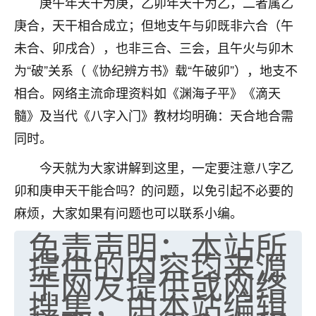
庚午年天干为庚，乙卯年天干为乙，二者属乙
七零老顽童
：我母亲前年离世，刚开始我经常
庚合，天干相合成立；但地支午与卯既非六合（午
做梦梦见她，后来也是朋友介绍，找到慧来老
未合、卯戌合），也非三合、三会，且午火与卯木
师，安排了超度法事，做梦再也没有梦到过
为“破”关系（《协纪辨方书》载“午破卯”），地支不
了，一开始是半信半疑的，图个心安，给亡母
超度，现在看来，人不信也不行。
相合。网络主流命理资料如《渊海子平》《滴天
髓》及当代《八字入门》教材均明确：天合地合需
11
2天前 来自云南
同时。
优秀的张同学
今天就为大家讲解到这里，一定要注意八字乙
老师收徒吗？？我对这些很感兴趣
15
2天前 来自山西
卯和庚申天干能合吗？的问题，以免引起不必要的
麻烦，大家如果有问题也可以联系小编。
免责声明：本站所
提供的内容均来源
于网友提供或网络
搜集，由本站编辑