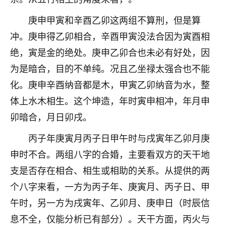
刚找老师做了补财库，希望财运更好一点！
庚申甲寅和辛酉乙卯这两组不算刑，但是算
18
2小时前 来自海南
冲。庚申得乙卯相合，辛酉甲寅没法合因为寅酉相
梦醒时分
绝，寅是金的绝处。庚申乙卯合也未必有好处，因
我女儿高二叛逆，大半年不上学，一说她就要死要活
为是暗合，目的不单纯。况且乙坐禄太强合也不能
的，把我们两口子愁的不行，朋友给我推荐的慧来老
化。庚申辛酉纳音都是木，甲寅乙卯纳音为水，整
师，一开始我是病急乱投医，这半年来，法事一个个
做完，我女儿跟变了个人一样，不期望她能考多好的
体上水木相生。这个坤造，年时寅申相冲，年月申
大学，只要能安安稳稳的把书读了，身体心理都健健
卯暗合，月日卯戌。
康康的我就很知足了！
丙子年庚寅月丙子日甲午时与戌寅年乙卯月庚
鹿森
：可怜天下父母心啊！
申时不合。两组八字的合婚，主要看双方的天干地
16
3小时前 来自河北
支是否存在相合、相生或相助的关系。从提供的两
个八字来看，一方为丙子年、庚寅月、丙子日、甲
付深
午时，另一方为戌寅年、乙卯月、庚申日（时辰信
我是公司人事调整，有升迁机会，但同时竞争的我们
三个，找老师的时候是抱着侥幸心理，没想到老师看
息不全，仅能分析已有部分）。天干方面，丙火与