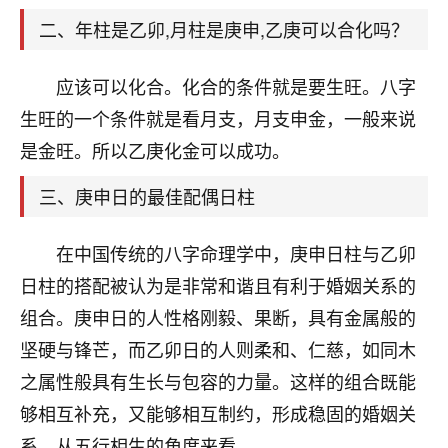
天爷会给你好好上一课的。一命二运三风水，
哪样不服都不行！
二、年柱是乙卯,月柱是庚申,乙庚可以合化吗？
平安是福
：我也是每年找老师化太岁，看年
卦，认识老师3年了，都是缘分啊！
应该可以化合。化合的条件就是要生旺。八字
19
生旺的一个条件就是看月支，月支申金，一般来说
17分钟前 来自湖北
是金旺。所以乙庚化金可以成功。
心若莲花
我是做餐饮的，这两年，生意屡屡受挫，店开一家关
三、庚申日的最佳配偶日柱
一家，要么生意不好，生意好的就出事。前些年攒的
家底快败光了，真是倒霉！我也想找人看看到底怎么
在中国传统的八字命理学中，庚申日柱与乙卯
回事？
日柱的搭配被认为是非常和谐且有利于婚姻关系的
鹿森
：你可以找老师看看，人有时不服命不行
组合。庚申日的人性格刚毅、果断，具有金属般的
啊！
坚硬与锋芒，而乙卯日的人则柔和、仁慈，如同木
太阳当空赵
：我也做餐饮的，生意不算大，但
之属性般具有生长与包容的力量。这样的组合既能
是我从找店开始都是找慧来老师跟进的，选
址、风水、还有开业日子，哪哪都看了，虽然
够相互补充，又能够相互制约，形成稳固的婚姻关
大环境不好，但是我家生意还可以，前几天又
系。从五行相生的角度来看，。