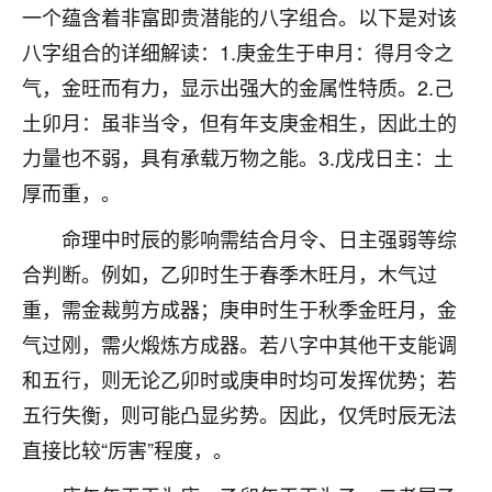
一个蕴含着非富即贵潜能的八字组合。以下是对该
不由人！
八字组合的详细解读：1.庚金生于申月：得月令之
9
1天前 来自四川
气，金旺而有力，显示出强大的金属性特质。2.己
土卯月：虽非当令，但有年支庚金相生，因此土的
金白水清
力量也不弱，具有承载万物之能。3.戊戌日主：土
我也想找老师看看，有没有人给个联系方式的啊？
厚而重，。
鹿森
：慧来老师微信：gjsy0624
命理中时辰的影响需结合月令、日主强弱等综
12
1天前 来自江西
合判断。例如，乙卯时生于春季木旺月，木气过
青春168
重，需金裁剪方成器；庚申时生于秋季金旺月，金
我也想要，我也想要！
气过刚，需火煅炼方成器。若八字中其他干支能调
15
2天前 来自山西
和五行，则无论乙卯时或庚申时均可发挥优势；若
Jessica李
五行失衡，则可能凸显劣势。因此，仅凭时辰无法
老师做不做超度法事？我想给我奶奶做超度，她今年
直接比较“厉害”程度，。
刚去世了。