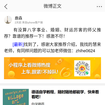
微博正文
鹿森
首页
热点
正文
2天前 来自iphone客户端
有没算八字事业、婚姻、财运厉害的师父推
荐？靠谱的推荐一下！感激不尽！
八字乙卯和庚申天干能合吗？
[最新]
找到了，感谢大家推荐介绍，我找的慧来
2026-07-09 15:45:13
15 9 赞
老师，有同样问题的可以加老师微信：zhihe0624