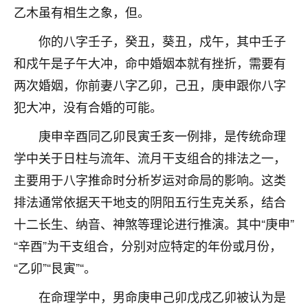
着我晋升有望，我半信半疑的按照老师建议，做了化
乙木虽有相生之象，但。
太岁还有一个发钱粮，本来年前的人事调整，拖到年
后，我以为都没戏了，结果开年一上班，开会提拔升
你的八字壬子，癸丑，葵丑，戍午，其中壬子
职第一个就是我，职务无所谓，主要是底薪加了
和戍午是子午大冲，命中婚姻本就有挫折，需要有
3000，非常开心，无论如何，感恩感谢！🙏🏻
两次婚姻，你前妻八字乙卯，己丑，庚申跟你八字
鹿森
：恭喜升职加薪！！，请客吗？�
犯大冲，没有合婚的可能。
32
12小时前 来自北京
庚申辛酉同乙卯艮寅壬亥一例排，是传统命理
学中关于日柱与流年、流月干支组合的排法之一，
心心相印
主要用于八字推命时分析岁运对命局的影响。这类
我身体不太好，总是病病殃殃的，去检查又没什么大
问题，反正就是不舒服。中医西医看遍了，找不到问
排法通常依据天干地支的阴阳五行生克关系，结合
题，后来无意中看到有人推荐慧来老师，跟老师聊过
十二长生、纳音、神煞等理论进行推演。其中“庚申”
之后，心情豁然开朗，也听老师建议，处理了一些因
果问题。今年以来，身体比以前好多，主要是心情好
“辛酉”为干支组合，分别对应特定的年份或月份，
了，老师说境随心转，现在深有体会了。
“乙卯”“艮寅”“。
鹿森
：是的，其实跟老师聊过之后，最大的感
在命理学中，男命庚申己卯戊戌乙卯被认为是
触，首先就是心态会变好，万般皆是命，半点