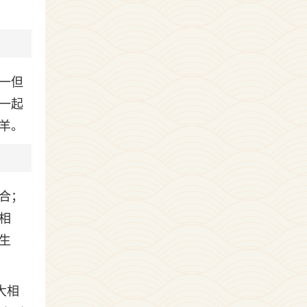
一但
一起
羊。
合；
相
生
大相