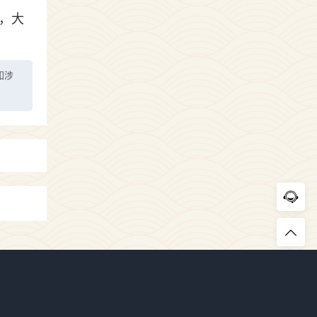
，大
如涉