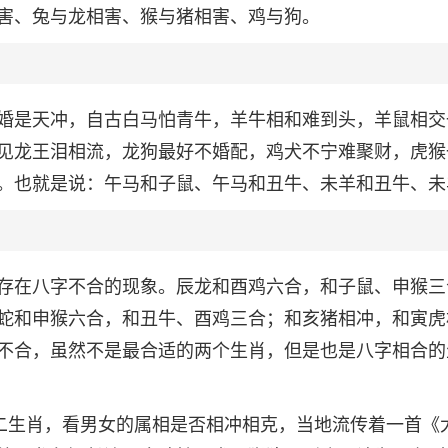
害、兔与龙相害、猴与猪相害、鸡与狗。
婚是天冲，自古白马怕青牛，羊牛相和难到头，羊鼠相交
见龙王泪相流，龙狗最好不婚配，鸡犬不宁难聚财，虎猴
。也就是说：午马和子鼠、午马和丑牛、未羊和丑牛、未
存在八字不合的现象。辰龙和酉鸡六合，和子鼠、申猴三
蛇和申猴六合，和丑牛、酉鸡三合；和亥猪相冲，和寅虎
不合，虽然不是最合适的两个生肖，但是也是八字相合的
十二生肖，看男女的属相是否相冲相克，当地流传着一首《