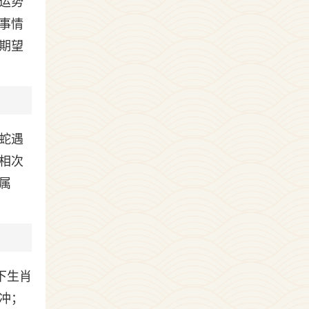
运势
事情
期望
蛇遇
相次
属
下生肖
冲；