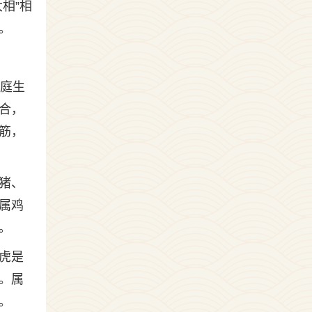
相”相
。
家庭生
合，
筋，
猪、
属鸡
。
虎是
。属
。