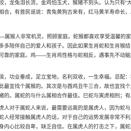
绞，龙兔泪长流，金鸡怕玉犬，猴猪不到头。认为只有“大
相合，有首民谣说：青兔黄狗古来有，红马黄羊寿命长，
——属猴人非常机灵，照顾家庭。蛇猴都喜欢享受温馨的
多多陪伴自己的爱人和孩子。因此如果生肖蛇和生肖猴结
可靠的家庭。鸡——生肖鸡性格与蛇相反，遇事先不动脑
侯，功业垂成，足立宝地，名利双收，一生幸福。忌配：
此最宜找个属猴的。其次是与酉鸡丑牛三合，故也宜找个
猪的。属蛇的与什么属相合作最佳。巳蛇与寅虎相刑；有
虎人对于属蛇人来说，最需要远离的是属虎人，因为蛇与
蛇人经常接触属虎人的话，对于自己的运势发展非常不利
身内心比较自卑，缺乏自信。在属虎人的打击之下，属蛇