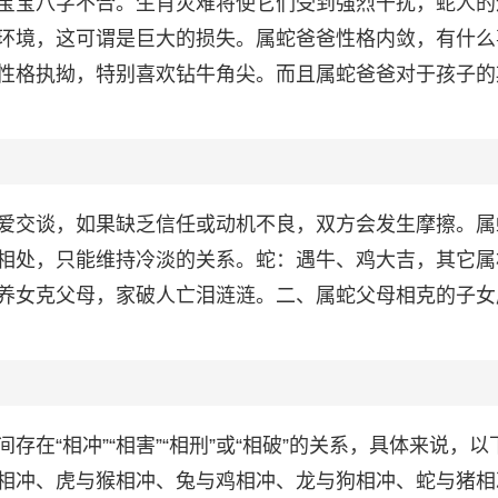
宝宝八字不合。生肖灾难将使它们受到强烈干扰，蛇人的
环境，这可谓是巨大的损失。属蛇爸爸性格内敛，有什么
性格执拗，特别喜欢钻牛角尖。而且属蛇爸爸对于孩子的
爱交谈，如果缺乏信任或动机不良，双方会发生摩擦。属
相处，只能维持冷淡的关系。蛇：遇牛、鸡大吉，其它属
养女克父母，家破人亡泪涟涟。二、属蛇父母相克的子女
在“相冲”“相害”“相刑”或“相破”的关系，具体来说，以
相冲、虎与猴相冲、兔与鸡相冲、龙与狗相冲、蛇与猪相