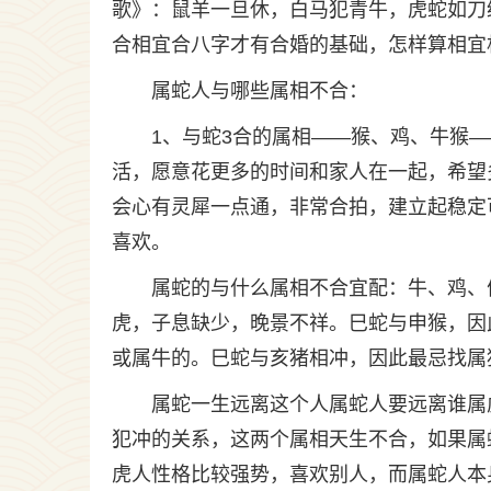
歌》：鼠羊一旦休，白马犯青牛，虎蛇如刀
合相宜合八字才有合婚的基础，怎样算相宜
属蛇人与哪些属相不合：
1、与蛇3合的属相——猴、鸡、牛猴
活，愿意花更多的时间和家人在一起，希望
会心有灵犀一点通，非常合拍，建立起稳定
喜欢。
属蛇的与什么属相不合宜配：牛、鸡、
虎，子息缺少，晚景不祥。巳蛇与申猴，因
或属牛的。巳蛇与亥猪相冲，因此最忌找属
属蛇一生远离这个人属蛇人要远离谁属
犯冲的关系，这两个属相天生不合，如果属
虎人性格比较强势，喜欢别人，而属蛇人本