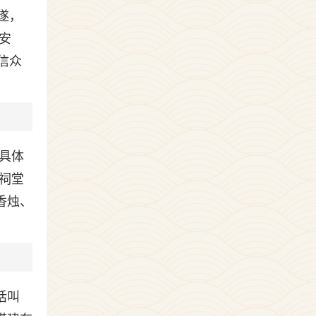
遂，
安
信众
具体
祠堂
香烛、
话叫