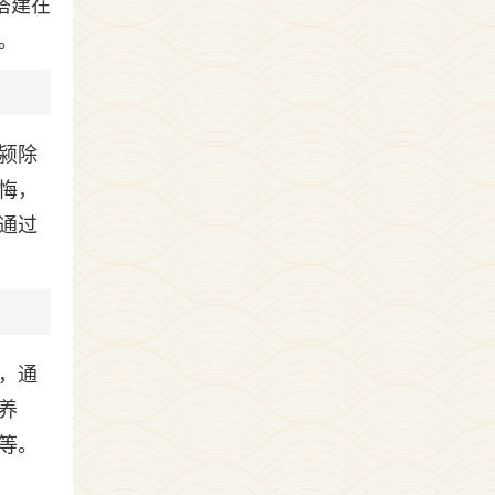
搭建在
。
颍除
悔，
通过
，通
养
等。