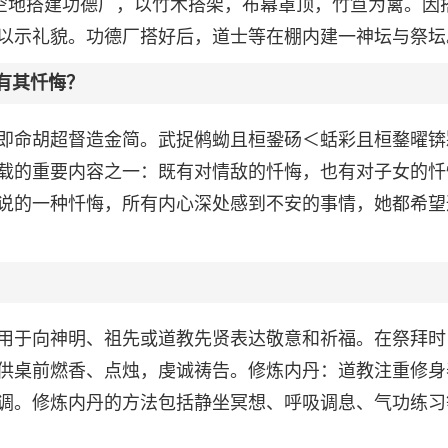
前空地搭建功德厂，以竹木搭架，布幕罩顶，竹笪为篱。因
以示礼貌。功德厂搭好后，道士等在棚内建一神坛与祭坛
有其忏悔？
即命胡超督造金简。武捉鸺蚴且桓銎砀＜蛞彩且桓鍪曜锛
载的重要内容之一：既有对情敌的忏悔，也有对子女的忏
说的一种忏悔，所有内心深处感到不安的事情，她都希望
用于向神明、祖先或道教先贤表达敬意和祈福。在祭拜时
供桌前燃香、点烛，虔诚祷告。修炼内丹：道教注重修身
调。修炼内丹的方法包括静坐冥想、呼吸调息、气功练习