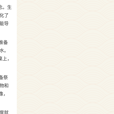
念。生
化了
能导
准备
水。
桌上，
备祭
物和
像，
度就