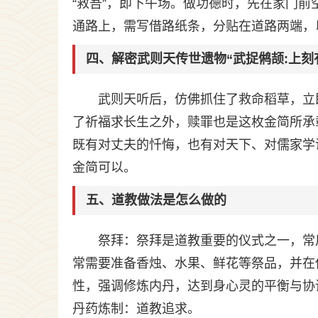
“救吾”，即下午场。做功德时，先在家门
通路上，需写借路纸条，分贴在道路两端，
四、解密武则天传世遗物“武捉鸺颉:上刻
武则天听后，仿佛抓住了救命稻草，立
了祈福求长生之外，赎罪也是这枚金简所承
既有对丈夫的忏悔，也有对天下、对儒家学
金简可以。
五、道教做法是怎么做的
祭拜：祭拜是道教重要的仪式之一，常
常需要准备香烛、水果、鲜花等祭品，并在
性，强调修炼内丹，达到身心灵的平衡与协
丹药炼制：道教追求。