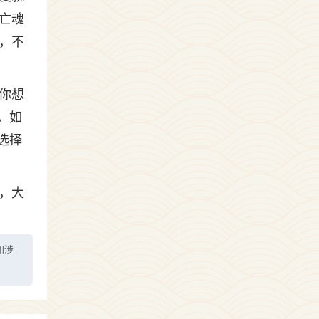
亡魂
，不
你想
，如
选择
，大
如涉