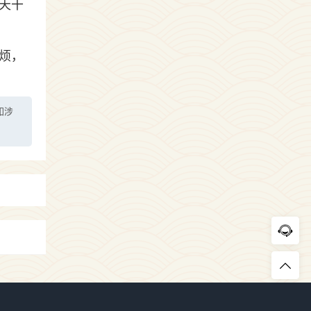
天干
烦，
如涉