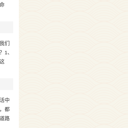
命
我们
？1、
这
活中
，都
道路