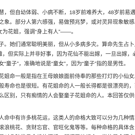
慧，但自幼体弱、小病不断，18岁前难养大，48岁前易
之象。部分人第六感强，易做预兆梦，或对灵异现象敏感
女为花姐，强调“身上有人”——。
子。她们通常聪明美丽，但从小多病多灾。算命先生占卜
优雅，但实际上并非好事，因为花仙不能出嫁，一旦出嫁，
童子”，准确地说是“童女”，因为“童子”指的是男性。
花姐命一般是指在王母娘娘面前侍奉的那些打灯的小仙女
般寿命也是很短。有花姐命的人一般长得都是很漂亮的，
么区别，只有痴情的人会娶童子花姐命的人。本回答仅供
人命中有许多桃花运，这类人的命格大致可以分为几种情
滚浪桃花、贪财忘官、官旺化鬼等等。每种命格的具体含