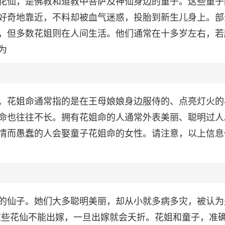
花仙，是佛教和道教中菩萨及神仙身边的童子。这些童子
好奇地靠近，不料却被血气迷惑，投胎到新生儿身上。部
，但多数花姐则在人间生活。他们通常在十多岁左右，若
为
。花姐命通常指的是在王母娘娘身边服侍的、点亮灯火的
命也往往不长。拥有花姐命的人通常外表美丽、聪明过人
情而愚蠢的人会娶童子花姐命的女性。请注意，以上信息
的仙子。她们大多聪明美丽，却从小就多病多灾，被认为
这些花仙不能出嫁，一旦出嫁就会夭折。花姐和童子，准