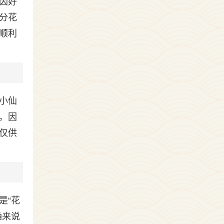
因好
分花
顺利
小仙
。因
仅供
是“花
确来说