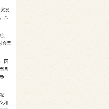
遇突发
。八
后，
必会早
。因
而且
参
况：
义和