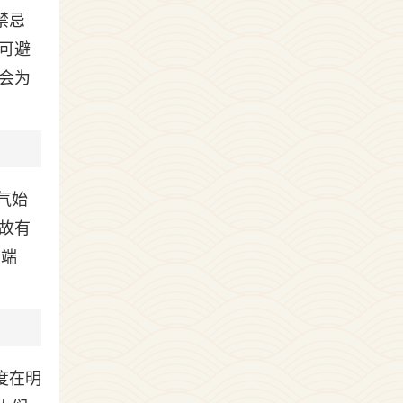
禁忌
可避
会为
气始
故有
。端
度在明