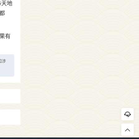
与天地
都
果有
如涉