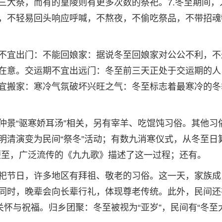
三大祭，而有的皇陵则有更多次数的祭祀。7.冬至期间，
，不轻易回头响应呼喊，不熬夜，不偷吃祭品，不带招魂
不宜出门：不能回娘家：据说冬至回娘家对公公不利，不
在意。交运期不宜出远门：冬至前三天正处于交运期的人
宜搬家：寒冷气氛破坏兴旺之气：冬至标志着最寒冷的冬
仲景“驱寒娇耳汤”相关，另有宰羊、吃馄饨习俗。其他习
明清演变为民间“祭冬”活动；有数九消寒仪式，从冬至日
天便至，广泛流传的《九九歌》描述了这一过程；还有。
祀节日，许多地区有拜祖、敬老的习俗。这一天，家族成
同时，晚辈会向长辈行礼，体现尊老传统。此外，民间还
关怀与祝福。归乡团聚：冬至被视为“亚岁”，民间有“冬至