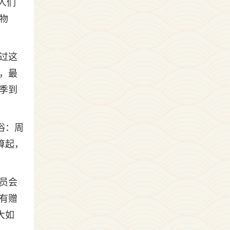
人们
物
过这
，最
季到
俗：周
算起，
员会
有赠
大如