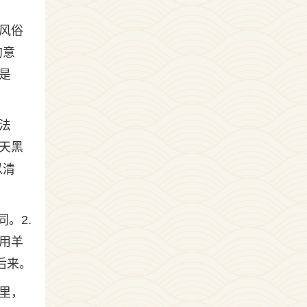
风俗
的意
是
法
天黑
以清
。2.
用羊
后来。
里，