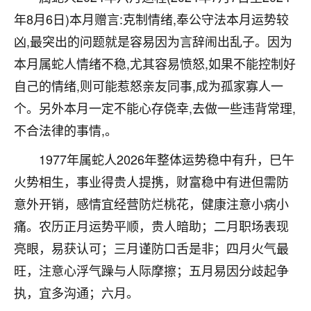
不由人！
年8月6日)本月赠言:克制情绪,奉公守法本月运势较
凶,最突出的问题就是容易因为言辞闹出乱子。因为
9
1天前 来自四川
本月属蛇人情绪不稳,尤其容易愤怒,如果不能控制好
金白水清
自己的情绪,则可能惹怒亲友同事,成为孤家寡人一
我也想找老师看看，有没有人给个联系方式的啊？
个。另外本月一定不能心存侥幸,去做一些违背常理,
不合法律的事情,。
鹿森
：慧来老师微信：gjsy0624
1977年属蛇人2026年整体运势稳中有升，巳午
12
1天前 来自江西
火势相生，事业得贵人提携，财富稳中有进但需防
青春168
意外开销，感情宜经营防烂桃花，健康注意小病小
我也想要，我也想要！
痛。农历正月运势平顺，贵人暗助；二月职场表现
15
2天前 来自山西
亮眼，易获认可；三月谨防口舌是非；四月火气最
Jessica李
旺，注意心浮气躁与人际摩擦；五月易因分歧起争
老师做不做超度法事？我想给我奶奶做超度，她今年
执，宜多沟通；六月。
刚去世了。