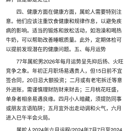
着我晋升有望，我半信半疑的按照老师建议，做了化
太岁还有一个发钱粮，本来年前的人事调整，拖到年
四、健康方面在健康方面，属蛇人需要特别注
后，我以为都没戏了，结果开年一上班，开会提拔升
意。他们应该注重饮食健康和规律作息，以避免疾
职第一个就是我，职务无所谓，主要是底薪加了
3000，非常开心，无论如何，感恩感谢！🙏🏻
病的影响。适当的锻炼和放松活动，如泡澡和喝热
牛奶，可以帮助改善睡眠质量。此外，定期体检可
鹿森
：恭喜升职加薪！！，请客吗？�
以提前发现潜在的健康问题。五、每月运势
32
12小时前 来自北京
77年属蛇男2026年每月运势呈先抑后扬、火旺
心心相印
竞争之象。年初正月职场易遇贵人，但15日前不宜
我身体不太好，总是病病殃殃的，去检查又没什么大
签合同，20日忌大额投资；二月或有老宅拆迁等意
问题，反正就是不舒服。中医西医看遍了，找不到问
外进账，需谨慎理财防财来财去；三月桃花旺盛，
题，后来无意中看到有人推荐慧来老师，跟老师聊过
之后，心情豁然开朗，也听老师建议，处理了一些因
单身者相亲易遇良缘。四月小人暗藏，须提防同事
果问题。今年以来，身体比以前好多，主要是心情好
或朋友言语陷阱；五月宜外出走动调和火气，六月
了，老师说境随心转，现在深有体会了。
进入巳午半会火局。
鹿森
：是的，其实跟老师聊过之后，最大的感
属蛇人2024年六月运程(2024年7月7日至2024
触，首先就是心态会变好，万般皆是命，半点