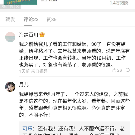
2026年6月对1977年属蛇女性而言，上班运程
整体向好，迎来事业突破关键期。丙午火旺之年，
转发
评论23
赞89
巳火得助，思维敏捷、表达力强，尤其利于策划、
海纳百川
传媒、教育等智慧行业。领导认可度提升，或被委
我之前给我儿子看的工作和婚姻，30了一直没有结
以重要任务，外派、主管任职等晋升信号初显。但
婚，给我愁坏了。去年找慧来老师看的，说是年底有
“劫财”星同现，需防同事间功劳被分摊，重要事项务
正缘出现，工作也会有转机。当年的12月初，工作
也落实了，对象也有着落了，老师看的很准。
必落实书面约定。6月火气渐盛，易心浮气躁，面对
26
1天前 来自福建
二、1989年的蛇在2026年每月运程
月儿
我结缘慧来老师4年了，一个过来人的建议，之前我
5月适合寻求新发展，若工作受压可考虑跳槽，
是不信这些的，现在每年化太岁，看年卦。回顾这些
对橄榄枝可积极回应。6月至7月事业持续上升，贵
年，感觉跟老师真是相见恨晚啊。命运真的是注定
的，不服不行！
人扶持明显，但需防小人嫉妒，保持低调。8月注意
财务安全，避免担保与高风险投资。9月人际易生口
可乐
：还有我！还有我！人不服命运不行，老