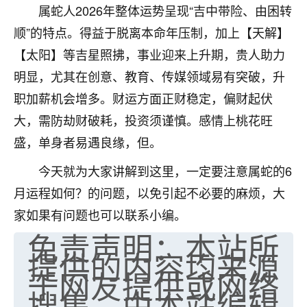
属蛇人2026年整体运势呈现“吉中带险、由困转
七零老顽童
：我母亲前年离世，刚开始我经常
顺”的特点。得益于脱离本命年压制，加上【天解】
做梦梦见她，后来也是朋友介绍，找到慧来老
师，安排了超度法事，做梦再也没有梦到过
【太阳】等吉星照拂，事业迎来上升期，贵人助力
了，一开始是半信半疑的，图个心安，给亡母
明显，尤其在创意、教育、传媒领域易有突破，升
超度，现在看来，人不信也不行。
职加薪机会增多。财运方面正财稳定，偏财起伏
11
2天前 来自云南
大，需防劫财破耗，投资须谨慎。感情上桃花旺
盛，单身者易遇良缘，但。
优秀的张同学
老师收徒吗？？我对这些很感兴趣
今天就为大家讲解到这里，一定要注意属蛇的6
15
2天前 来自山西
月运程如何？的问题，以免引起不必要的麻烦，大
家如果有问题也可以联系小编。
免责声明：本站所
提供的内容均来源
于网友提供或网络
搜集，由本站编辑