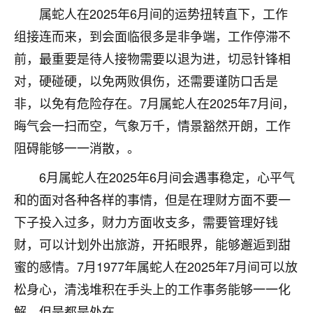
刚找老师做了补财库，希望财运更好一点！
属蛇人在2025年6月间的运势扭转直下，工作
18
组接连而来，到会面临很多是非争端，工作停滞不
2小时前 来自海南
前，最重要是待人接物需要以退为进，切忌针锋相
梦醒时分
对，硬碰硬，以免两败俱伤，还需要谨防口舌是
我女儿高二叛逆，大半年不上学，一说她就要死要活
非，以免有危险存在。7月属蛇人在2025年7月间，
的，把我们两口子愁的不行，朋友给我推荐的慧来老
师，一开始我是病急乱投医，这半年来，法事一个个
晦气会一扫而空，气象万千，情景豁然开朗，工作
做完，我女儿跟变了个人一样，不期望她能考多好的
阻碍能够一一消散，。
大学，只要能安安稳稳的把书读了，身体心理都健健
康康的我就很知足了！
6月属蛇人在2025年6月间会遇事稳定，心平气
和的面对各种各样的事情，但是在理财方面不要一
鹿森
：可怜天下父母心啊！
下子投入过多，财力方面收支多，需要管理好钱
16
3小时前 来自河北
财，可以计划外出旅游，开拓眼界，能够邂逅到甜
付深
蜜的感情。7月1977年属蛇人在2025年7月间可以放
我是公司人事调整，有升迁机会，但同时竞争的我们
松身心，清浅堆积在手头上的工作事务能够一一化
三个，找老师的时候是抱着侥幸心理，没想到老师看
解，但是都是处在。