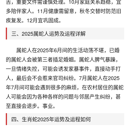
天爷会给你好好上一课的。一命二运三风水，
舌，重要文件需谨慎处理。10月家庭关系趋稳，宜
哪样不服都不行！
多陪伴家人。11月健康需留意，秋冬交替时防范旧
平安是福
：我也是每年找老师化太岁，看年
疾复发。12月宜巩固成。
卦，认识老师3年了，都是缘分啊！
三、2025属蛇人运势及运程详解
19
17分钟前 来自湖北
心若莲花
属蛇人在2025年6月间的生活动荡不堪，已婚
我是做餐饮的，这两年，生意屡屡受挫，店开一家关
的属蛇人会被第三者插足婚姻。属蛇人脾气暴躁，
一家，要么生意不好，生意好的就出事。前些年攒的
一旦情绪失控，可能会诱发家暴事件，直接动手打
家底快败光了，真是倒霉！我也想找人看看到底怎么
回事？
人，最后会不会惹来官司纠纷。7月属蛇人在2025
年7月间可能会遇到很多的麻烦，在农村居住的属蛇
鹿森
：你可以找老师看看，人有时不服命不行
人可能会因为各种各样的问题与邻居产生纠纷，甚
啊！
太阳当空赵
：我也做餐饮的，生意不算大，但
至直接会退步。事业。
是我从找店开始都是找慧来老师跟进的，选
址、风水、还有开业日子，哪哪都看了，虽然
四、生肖蛇2025年运势及运程如何
大环境不好，但是我家生意还可以，前几天又