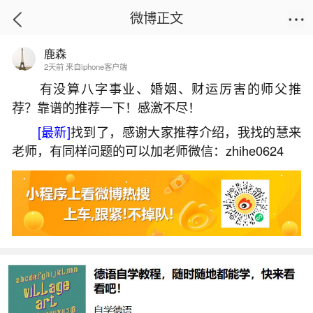
微博正文
鹿森
首页
热点
正文
2天前 来自iphone客户端
有没算八字事业、婚姻、财运厉害的师父推
荐？靠谱的推荐一下！感激不尽！
属蛇的6月运程如何？
[最新]
找到了，感谢大家推荐介绍，我找的慧来
2026-07-09 19:29:50
4 9 赞
老师，有同样问题的可以加老师微信：zhihe0624
生活中像属蛇的6月运程如何？都是很常见的问
题，但是小问题不注意可能会引起大麻烦，下面就
这个问题给大家做一些解读：
一、2026年77年属蛇女的六月份上班运程怎么
样